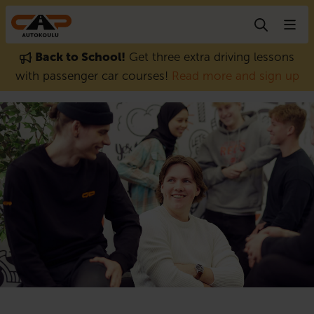
Skip to content
Back to School!
Get three extra driving lessons
with passenger car courses!
Read more and sign up