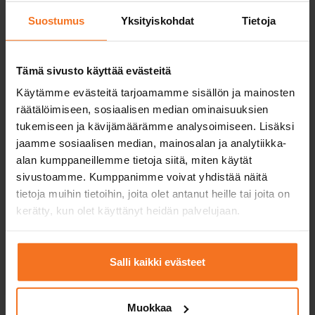
Suostumus
Yksityiskohdat
Tietoja
Two driving lessons
Tämä sivusto käyttää evästeitä
Light quadricycle course (AM121)
Käytämme evästeitä tarjoamamme sisällön ja mainosten
189
€
räätälöimiseen, sosiaalisen median ominaisuuksien
You can also pay in installments
tukemiseen ja kävijämäärämme analysoimiseen. Lisäksi
jaamme sosiaalisen median, mainosalan ja analytiikka-
Two (2) additional driving lessons with the driving
alan kumppaneillemme tietoja siitä, miten käytät
school’s light quadricycle
sivustoamme. Kumppanimme voivat yhdistää näitä
tietoja muihin tietoihin, joita olet antanut heille tai joita on
Service languages:
Finnish,
English
kerätty, kun olet käyttänyt heidän palvelujaan.
Salli kaikki evästeet
Enroll
Muokkaa