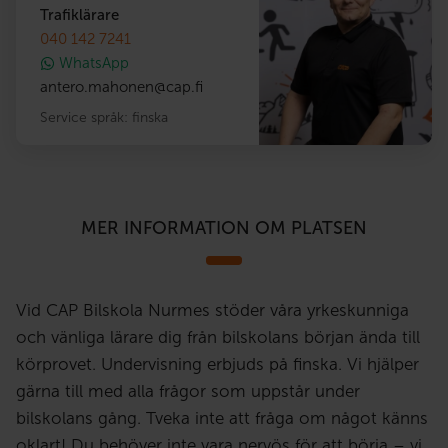
Trafiklärare
040 142 7241
WhatsApp
antero.mahonen
@
cap.fi
Service språk:
finska
MER INFORMATION OM PLATSEN
Vid CAP Bilskola Nurmes stöder våra yrkeskunniga
och vänliga lärare dig från bilskolans början ända till
körprovet. Undervisning erbjuds på finska. Vi hjälper
gärna till med alla frågor som uppstår under
bilskolans gång. Tveka inte att fråga om något känns
oklart! Du behöver inte vara nervös för att börja – vi