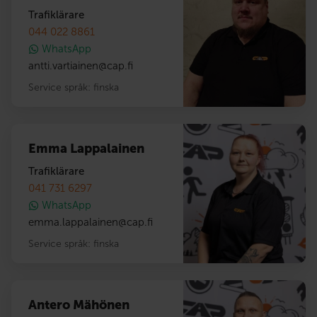
Trafiklärare
044 022 8861
WhatsApp
antti.vartiainen
@
cap.fi
Service språk:
finska
Emma Lappalainen
Trafiklärare
041 731 6297
WhatsApp
emma.lappalainen
@
cap.fi
Service språk:
finska
Antero Mähönen