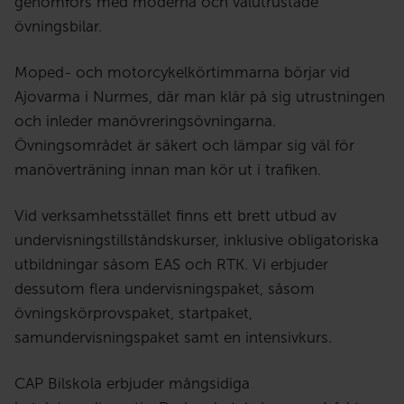
genomförs med moderna och välutrustade
övningsbilar.
Moped- och motorcykelkörtimmarna börjar vid
Ajovarma i Nurmes, där man klär på sig utrustningen
och inleder manövreringsövningarna.
Övningsområdet är säkert och lämpar sig väl för
manöverträning innan man kör ut i trafiken.
Vid verksamhetsstället finns ett brett utbud av
undervisningstillståndskurser, inklusive obligatoriska
utbildningar såsom EAS och RTK. Vi erbjuder
dessutom flera undervisningspaket, såsom
övningskörprovspaket, startpaket,
samundervisningspaket samt en intensivkurs.
CAP Bilskola erbjuder mångsidiga