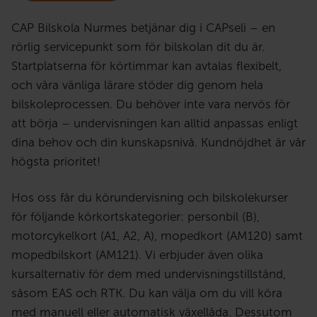
CAP Bilskola Nurmes betjänar dig i CAPseli – en
rörlig servicepunkt som för bilskolan dit du är.
Startplatserna för körtimmar kan avtalas flexibelt,
och våra vänliga lärare stöder dig genom hela
bilskoleprocessen. Du behöver inte vara nervös för
att börja – undervisningen kan alltid anpassas enligt
dina behov och din kunskapsnivå. Kundnöjdhet är vår
högsta prioritet!
Hos oss får du körundervisning och bilskolekurser
för följande körkortskategorier: personbil (B),
motorcykelkort (A1, A2, A), mopedkort (AM120) samt
mopedbilskort (AM121). Vi erbjuder även olika
kursalternativ för dem med undervisningstillstånd,
såsom EAS och RTK. Du kan välja om du vill köra
med manuell eller automatisk växellåda. Dessutom