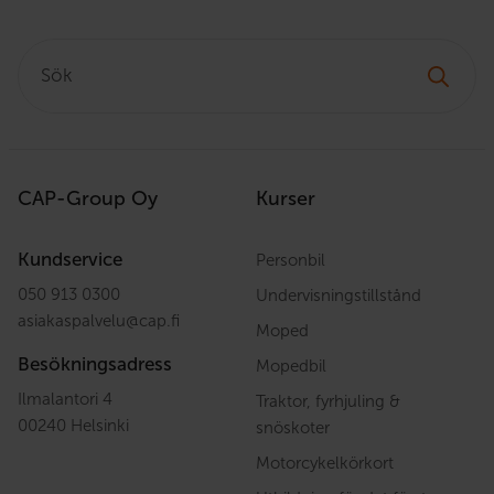
Sök:
CAP-Group Oy
Kurser
Kundservice
Personbil
050 913 0300
Undervisningstillstånd
asiakaspalvelu
@
cap.fi
Moped
Besökningsadress
Mopedbil
Ilmalantori 4
Traktor, fyrhjuling &
00240 Helsinki
snöskoter
Motorcykelkörkort