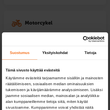
Motorcykel
Kurser för alla motorcykelkategorier – också
höjningar.
Suostumus
Yksityiskohdat
Tietoja
Lätt Motorcykelkörkort A1
Motorcykelkörkort A2
Tämä sivusto käyttää evästeitä
Käytämme evästeitä tarjoamamme sisällön ja mainosten
Motorcykelkörkort A
räätälöimiseen, sosiaalisen median ominaisuuksien
tukemiseen ja kävijämäärämme analysoimiseen. Lisäksi
jaamme sosiaalisen median, mainosalan ja analytiikka-
alan kumppaneillemme tietoja siitä, miten käytät
sivustoamme. Kumppanimme voivat yhdistää näitä