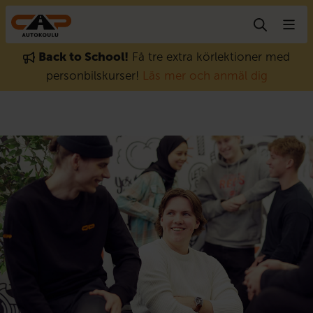
Gå till innehåll
Back to School!
Få tre extra körlektioner med
personbilskurser!
Läs mer och anmäl dig