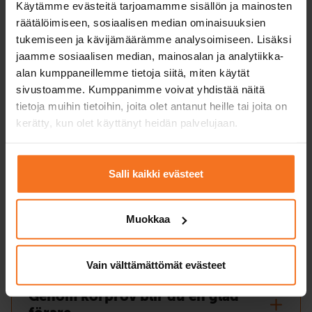
Käytämme evästeitä tarjoamamme sisällön ja mainosten
Anmälan till mopedbilskursen
räätälöimiseen, sosiaalisen median ominaisuuksien
tukemiseen ja kävijämäärämme analysoimiseen. Lisäksi
jaamme sosiaalisen median, mainosalan ja analytiikka-
Sök körkortstillstånd
alan kumppaneillemme tietoja siitä, miten käytät
sivustoamme. Kumppanimme voivat yhdistää näitä
tietoja muihin tietoihin, joita olet antanut heille tai joita on
Du kan börja med teorilektioner
kerätty, kun olet käyttänyt heidän palvelujaan.
genast
Salli kaikki evästeet
Att avlägga teoriprov
Muokkaa
Frivilliga körlektioner
Vain välttämättömät evästeet
Genom körprov blir du en glad