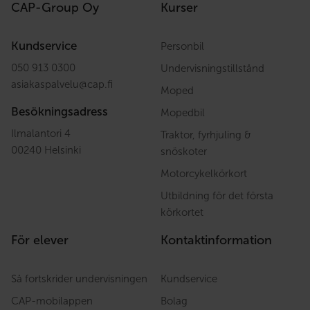
CAP-Group Oy
Kurser
Kundservice
Personbil
050 913 0300
Undervisningstillstånd
asiakaspalvelu
@
cap.fi
Moped
Besökningsadress
Mopedbil
Ilmalantori 4
Traktor, fyrhjuling &
00240 Helsinki
snöskoter
Motorcykelkörkort
Utbildning för det första
körkortet
För elever
Kontaktinformation
Så fortskrider undervisningen
Kundservice
CAP-mobilappen
Bolag