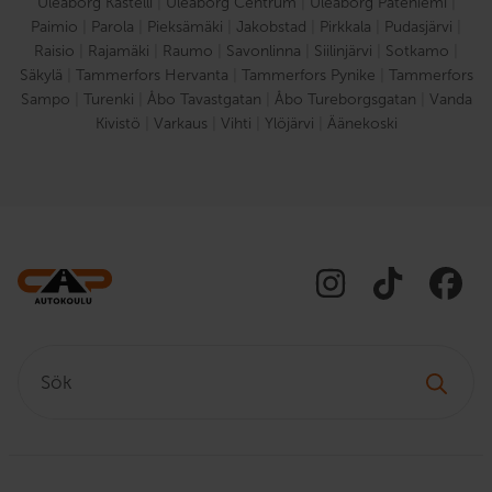
Uleåborg Kastelli
|
Uleåborg Centrum
|
Uleåborg Pateniemi
|
Paimio
|
Parola
|
Pieksämäki
|
Jakobstad
|
Pirkkala
|
Pudasjärvi
|
Raisio
|
Rajamäki
|
Raumo
|
Savonlinna
|
Siilinjärvi
|
Sotkamo
|
Säkylä
|
Tammerfors Hervanta
|
Tammerfors Pynike
|
Tammerfors
Sampo
|
Turenki
|
Åbo Tavastgatan
|
Åbo Tureborgsgatan
|
Vanda
Kivistö
|
Varkaus
|
Vihti
|
Ylöjärvi
|
Äänekoski
Sök: