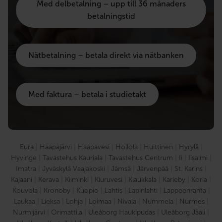
Med delbetalning – upp till 36 månaders
betalningstid
Nätbetalning – betala direkt via nätbanken
Med faktura – betala i studietakt
Eura
|
Haapajärvi
|
Haapavesi
|
Hollola
|
Huittinen
|
Hyrylä
|
Hyvinge
|
Tavastehus Kauriala
|
Tavastehus Centrum
|
Ii
|
Iisalmi
|
Imatra
|
Jyväskylä Vaajakoski
|
Jämsä
|
Järvenpää
|
St. Karins
|
Kajaani
|
Kerava
|
Kiiminki
|
Kiuruvesi
|
Klaukkala
|
Karleby
|
Koria
|
Kouvola
|
Kronoby
|
Kuopio
|
Lahtis
|
Lapinlahti
|
Lappeenranta
|
Laukaa
|
Lieksa
|
Lohja
|
Loimaa
|
Nivala
|
Nummela
|
Nurmes
|
Nurmijärvi
|
Orimattila
|
Uleåborg Haukipudas
|
Uleåborg Jääli
|