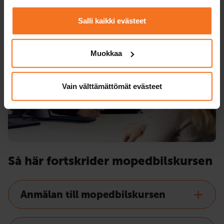
Salli kaikki evästeet
Muokkaa
Vain välttämättömät evästeet
Så här fortskrider mopedbilskursen
Anmälan till mopedbilskursen