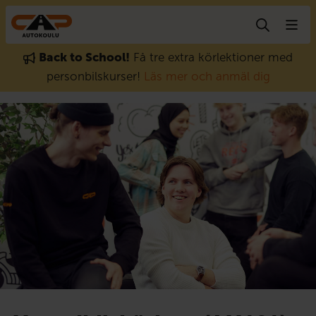
Gå till innehåll
Back to School!
Få tre extra körlektioner med
personbilskurser!
Läs mer och anmäl dig