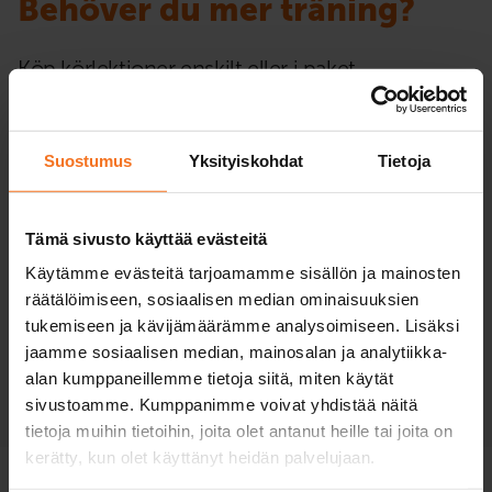
Behöver du mer träning?
Köp körlektioner enskilt eller i paket.
Vi rekommenderar att du köper tilläggskörlektioner
enligt behov. Diskutera med din trafiklärare om
Suostumus
Yksityiskohdat
Tietoja
behovet för extra körlektioner. För att det inte ska
uppstå pauser mellan tilläggskörlektionerna lönar det
Tämä sivusto käyttää evästeitä
sig att köpa ett kurspaket som innehåller ytterligare
körundervisning. På så sätt kan ett tillräckligt tätt
Käytämme evästeitä tarjoamamme sisällön ja mainosten
räätälöimiseen, sosiaalisen median ominaisuuksien
paket med körlektioner bokas direkt.
tukemiseen ja kävijämäärämme analysoimiseen. Lisäksi
jaamme sosiaalisen median, mainosalan ja analytiikka-
Alla paket för ytterligare körlektioner
alan kumppaneillemme tietoja siitä, miten käytät
sivustoamme. Kumppanimme voivat yhdistää näitä
tietoja muihin tietoihin, joita olet antanut heille tai joita on
kerätty, kun olet käyttänyt heidän palvelujaan.