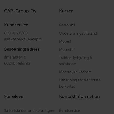
CAP-Group Oy
Kurser
Kundservice
Personbil
050 913 0300
Undervisningstillstånd
asiakaspalvelu
@
cap.fi
Moped
Besökningsadress
Mopedbil
Ilmalantori 4
Traktor, fyrhjuling &
00240 Helsinki
snöskoter
Motorcykelkörkort
Utbildning för det första
körkortet
För elever
Kontaktinformation
Så fortskrider undervisningen
Kundservice