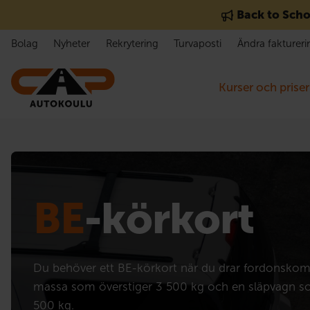
Gå till innehåll
Back to Scho
Bolag
Nyheter
Rekrytering
Turvaposti
Ändra faktureri
Kurser och priser
BE
-körkort
Du behöver ett BE-körkort när du drar fordonskom
massa som överstiger 3 500 kg och en släpvagn s
500 kg.