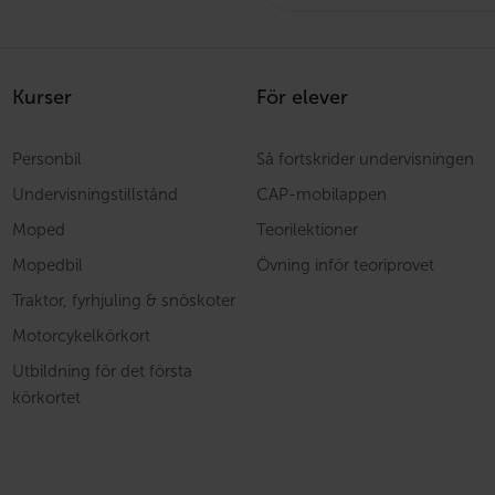
Kurser
För elever
Personbil
Så fortskrider undervisningen
Undervisningstillstånd
CAP-mobilappen
Moped
Teorilektioner
Mopedbil
Övning inför teoriprovet
Traktor, fyrhjuling & snöskoter
Motorcykelkörkort
Utbildning för det första
körkortet