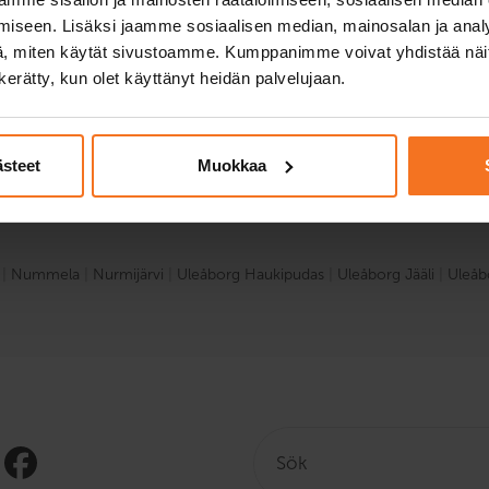
iseen. Lisäksi jaamme sosiaalisen median, mainosalan ja analy
nen du drar väger mellan 750 och 3 500 kg, och den tota
, miten käytät sivustoamme. Kumppanimme voivat yhdistää näitä t
n kerätty, kun olet käyttänyt heidän palvelujaan.
ästeet
Muokkaa
OMFÖRA BE-KURSSIN VID FÖLJANDE VERKSAMH
|
Nummela
|
Nurmijärvi
|
Uleåborg Haukipudas
|
Uleåborg Jääli
|
Uleåb
Sök: