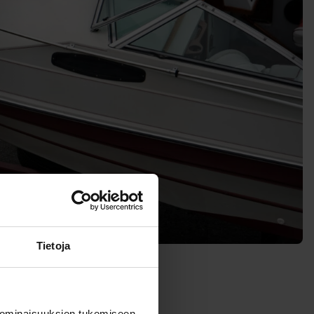
Tietoja
 ominaisuuksien tukemiseen