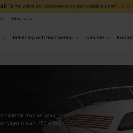
ol!
Få tre extra körlektioner med personbilskurser!
Läs m
ng
Avbryt avtal
Betalning och finansiering
Lärande
Konto
binationer med en total
om väger mellan 750 och 3