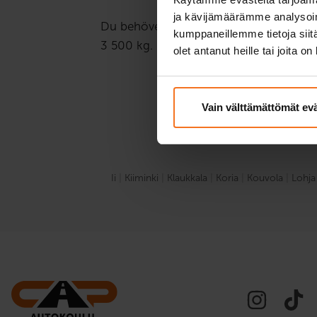
ja kävijämäärämme analysoim
Du behöver ett BE-körkort när släpvag
kumppaneillemme tietoja siitä
3 500 kg.
olet antanut heille tai joita o
Vain välttämättömät ev
DU KAN GEN
Ii
|
Kiiminki
|
Klaukkala
|
Koria
|
Kouvola
|
Lohja