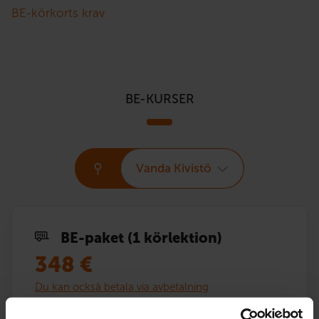
BE-körkorts krav
BE-KURSER
Vanda Kivistö
BE-paket (1 körlektion)
348
€
Du kan också betala via avbetalning