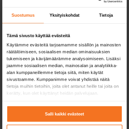
BE-kurs med trafikskolans bil och släp. Inkluderar en
körlektion med trafikskolans fordon samt användning
av trafikskolans bil och släp vid det första provet
Suostumus
Yksityiskohdat
Tietoja
(manöver- och körprov).
Service språk:
finska,
engelska
Tämä sivusto käyttää evästeitä
Käytämme evästeitä tarjoamamme sisällön ja mainosten
räätälöimiseen, sosiaalisen median ominaisuuksien
tukemiseen ja kävijämäärämme analysoimiseen. Lisäksi
Läs mer och anmäla dig
jaamme sosiaalisen median, mainosalan ja analytiikka-
alan kumppaneillemme tietoja siitä, miten käytät
sivustoamme. Kumppanimme voivat yhdistää näitä
tietoja muihin tietoihin, joita olet antanut heille tai joita on
kerätty, kun olet käyttänyt heidän palvelujaan.
BE-paket (2 körlektion)
390
€
Salli kaikki evästeet
Du kan också betala via avbetalning
BE-kurs med trafikskolans bil och släp. Inkluderar två