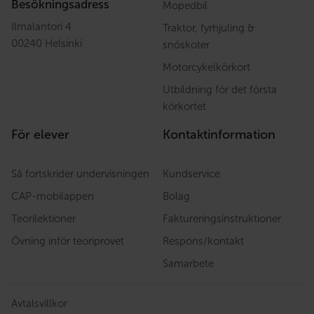
Besökningsadress
Mopedbil
Ilmalantori 4
Traktor, fyrhjuling &
00240 Helsinki
snöskoter
Motorcykelkörkort
Utbildning för det första
körkortet
För elever
Kontaktinformation
Så fortskrider undervisningen
Kundservice
CAP-mobilappen
Bolag
Teorilektioner
Faktureringsinstruktioner
Övning inför teoriprovet
Respons/kontakt
Samarbete
Avtalsvillkor