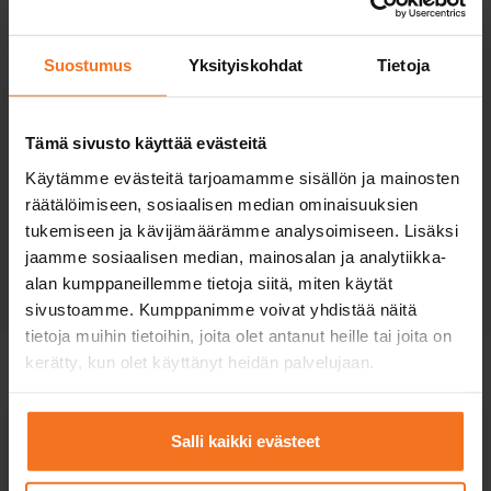
Anmälning
Suostumus
Yksityiskohdat
Tietoja
Teorilektioner
Tämä sivusto käyttää evästeitä
Körlektioner
Käytämme evästeitä tarjoamamme sisällön ja mainosten
räätälöimiseen, sosiaalisen median ominaisuuksien
tukemiseen ja kävijämäärämme analysoimiseen. Lisäksi
Förarexamen
jaamme sosiaalisen median, mainosalan ja analytiikka-
alan kumppaneillemme tietoja siitä, miten käytät
sivustoamme. Kumppanimme voivat yhdistää näitä
tietoja muihin tietoihin, joita olet antanut heille tai joita on
kerätty, kun olet käyttänyt heidän palvelujaan.
Myndighetsavgifter
Salli kaikki evästeet
Ansökan om övningstillstånd för