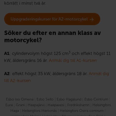
körrätt i minst två år.
Uppgraderingskurser för A2-motorcykel
Söker du efter en annan klass av
motorcykel?
3
A1
: cylindervolym högst 125 cm
och effekt högst 11
kW, åldersgräns 16 år.
Anmäl dig till A1-kursen
A2
:
effekt högst 35 kW, åldersgräns 18 år
.
Anmäl dig
till A2-kursen
Esbo Iso Omena
|
Esbo Sello
|
Esbo Hagalund
|
Esbo Centrum
|
Eura
|
Grani
|
Haapajärvi
|
Haapavesi
|
Fredrikshamn
|
Helsingfors
Haga
|
Helsingfors Hertonäs
|
Helsingfors Östra centrum
|