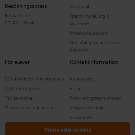
Besökningsadress
Mopedbil
Ilmalantori 4
Traktor, fyrhjuling &
00240 Helsinki
snöskoter
Motorcykelkörkort
Utbildning för det första
körkortet
För elever
Kontaktinformation
Så fortskrider undervisningen
Kundservice
CAP-mobilappen
Bolag
Teorilektioner
Faktureringsinstruktioner
Övning inför teoriprovet
Respons/kontakt
Samarbete
Första välja ut plats
Avtalsvillkor