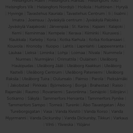
Helsingfors Malm
|
Helsingfors Månsas
|
Helsingfors Tölö
|
Helsingfors Vik
|
Helsingfors Nordsjö
|
Hollola
|
Huittinen
|
Hyrylä
|
Hyvinge
|
Tavastehus Kauriala
|
Tavastehus Centrum
|
Ii
|
Iisalmi
|
Imatra
|
Joensuu
|
Jyväskylä centrum
|
Jyväskylä Palokka
|
Jyväskylä Vaajakoski
|
Järvenpää
|
St. Karins
|
Kajaani
|
Kalajoki
|
Kemi
|
Keminmaa
|
Kempele
|
Kerava
|
Kiiminki
|
Kiuruvesi
|
Klaukkala
|
Karleby
|
Koria
|
Kotka Karhula
|
Kotka Kotkansaari
|
Kouvola
|
Kronoby
|
Kuopio
|
Lahtis
|
Lapinlahti
|
Lappeenranta
|
Laukaa
|
Lieksa
|
Liminka
|
Lohja
|
Loimaa
|
Nivala
|
Nummela
|
Nurmes
|
Nurmijärvi
|
Orimattila
|
Oulainen
|
Uleåborg
Haukipudas
|
Uleåborg Jääli
|
Uleåborg Kaakkuri
|
Uleåborg
Kastelli
|
Uleåborg Centrum
|
Uleåborg Pateniemi
|
Uleåborg
Raksila
|
Uleåborg Tuira
|
Oulunsalo
|
Paimio
|
Parola
|
Pieksämäki
|
Jakobstad
|
Pirkkala
|
Björneborg
|
Borgå
|
Brahestad
|
Raisio
|
Rajamäki
|
Raumo
|
Rovaniemi
|
Savonlinna
|
Seinäjoki
|
Siilinjärvi
|
Sotkamo
|
Säkylä
|
Tammerfors Hervanta
|
Tammerfors Pynike
|
Tammerfors Sampo
|
Torneå
|
Turenki
|
Åbo Tavastgatan
|
Åbo
Tureborgsgatan
|
Vasa
|
Vanda Kivistö
|
Vanda Korso
|
Vanda
Myyrmanni
|
Vanda Dickursby
|
Vanda Dickursby, Tikkuri
|
Varkaus
|
Vihti
|
Ylivieska
|
Ylöjärvi