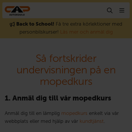
Gå till innehåll
Back to School!
Få tre extra körlektioner med
personbilskurser!
Läs mer och anmäl dig
Så fortskrider
undervisningen på en
mopedkurs
1. Anmäl dig till vår mopedkurs
Anmäl dig till en lämplig
mopedkurs
enkelt via vår
webbplats eller med hjälp av vår
kundtjänst
.