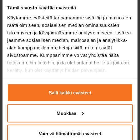
har klarat teoriprovet. För att delta i körlektioner
Tämä sivusto käyttää evästeitä
måste du ha fyllt 15 år.
Under körlektionerna och
provet är mopedföraren den ansvariga föraren.
Käytämme evästeitä tarjoamamme sisällön ja mainosten
räätälöimiseen, sosiaalisen median ominaisuuksien
tukemiseen ja kävijämäärämme analysoimiseen. Lisäksi
Körundervisningen planeras alltid enligt den kurs du
jaamme sosiaalisen median, mainosalan ja analytiikka-
har valt. Mängden körundervisning kan vid behov
alan kumppaneillemme tietoja siitä, miten käytät
kompletteras med
extra körlektioner
. Våra
sivustoamme. Kumppanimme voivat yhdistää näitä
yrkeskunniga lärare stöttar dig under hela din
tietoja muihin tietoihin, joita olet antanut heille tai joita on
inlärning.
kerätty, kun olet käyttänyt heidän palvelujaan.
6. Gör hanteringstestet
Salli kaikki evästeet
Hanteringstestet genomförs på en plats som
Ajovarma (examinatorn) anvisar. Hanteringstestet
Muokkaa
omfattar en säkerhetskontroll av mopeden, långsam
körning, portar och ett moment med nödbromsning.
Vain välttämättömät evästeet