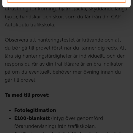
Den som deltar i hanteringstestet ska ha lämplig
utrustning för körning: hjälm, jacka, skyddande långa
byxor, handskar och skor, som du får från din CAP-
Autokoulu trafikskola.
Observera att hanteringstestet är krävande och att
du bör gå till provet först när du känner dig redo. Att
lära sig hanteringsfärdigheter är individuellt, och den
respons du får av din trafiklärare är en bra indikator
på om du eventuellt behöver mer övning innan du
går till provet.
Ta med till provet:
Fotolegitimation
E100-blankett
(intyg över genomförd
förarundervisning) från trafikskolan.