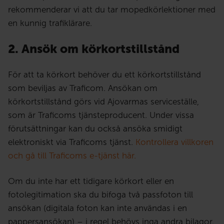
rekommenderar vi att du tar mopedkörlektioner med
en kunnig trafiklärare.
2. Ansök om körkortstillstånd
För att ta körkort behöver du ett körkortstillstånd
som beviljas av Traficom. Ansökan om
körkortstillstånd görs vid Ajovarmas serviceställe,
som är Traficoms tjänsteproducent. Under vissa
förutsättningar kan du också ansöka smidigt
elektroniskt via Traficoms tjänst.
Kontrollera villkoren
och gå till Traficoms e-tjänst här.
Om du inte har ett tidigare körkort eller en
fotolegitimation ska du bifoga två passfoton till
ansökan (digitala foton kan inte användas i en
pappersansökan) – i regel behövs inga andra bilagor.