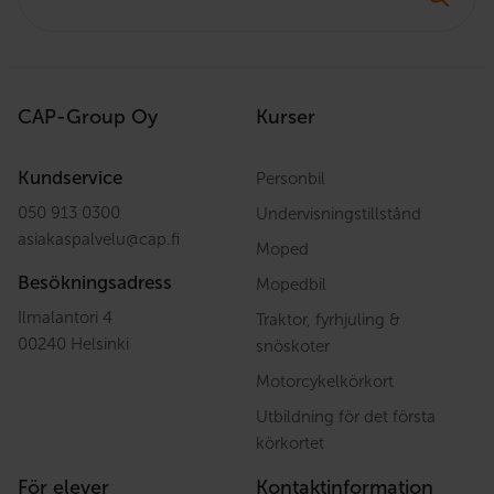
CAP-Group Oy
Kurser
Kundservice
Personbil
050 913 0300
Undervisningstillstånd
asiakaspalvelu
@
cap.fi
Moped
Besökningsadress
Mopedbil
Ilmalantori 4
Traktor, fyrhjuling &
00240 Helsinki
snöskoter
Motorcykelkörkort
Utbildning för det första
körkortet
För elever
Kontaktinformation