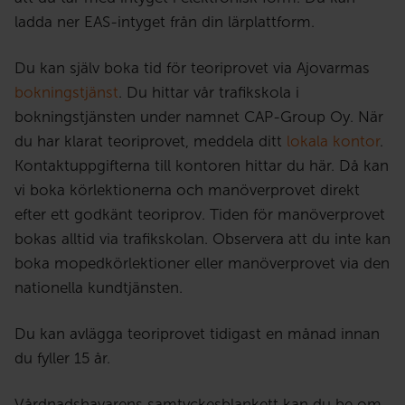
ladda ner EAS-intyget från din lärplattform.
Du kan själv boka tid för teoriprovet via Ajovarmas
bokningstjänst
. Du hittar vår trafikskola i
bokningstjänsten under namnet CAP-Group Oy. När
du har klarat teoriprovet, meddela ditt
lokala kontor
.
Kontaktuppgifterna till kontoren hittar du här. Då kan
vi boka körlektionerna och manöverprovet direkt
efter ett godkänt teoriprov. Tiden för manöverprovet
bokas alltid via trafikskolan. Observera att du inte kan
boka mopedkörlektioner eller manöverprovet via den
nationella kundtjänsten.
Du kan avlägga teoriprovet tidigast en månad innan
du fyller 15 år.
Vårdnadshavarens samtyckesblankett kan du be om