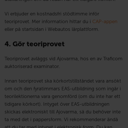
Vi erbjuder en kostnadsfri stödtimme inför
teoriprovet. Mer information hittar du i
CAP-appen
eller på startsidan i Webautos lärplattform.
4. Gör teoriprovet
Teoriprovet avläggs vid Ajovarma, hos en av Traficom
auktoriserad examinator.
Innan teoriprovet ska körkortstillståndet vara ansökt
om och den fyratimmars EAS-utbildning som ingår i
teorilektionerna vara genomförd (om du inte har ett
tidigare körkort). Intyget över EAS-utbildningen
skickas elektroniskt till Ajovarma, så du behöver inte
ta med det i pappersform. Vi rekommenderar ändå
att du tar med intyget i elektronisk form. Du kan