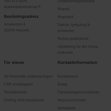
050 913 0300
Undervisningstillstånd
asiakaspalvelu
@
cap.fi
Moped
Besökningsadress
Mopedbil
Ilmalantori 4
Traktor, fyrhjuling &
00240 Helsinki
snöskoter
Motorcykelkörkort
Utbildning för det första
körkortet
För elever
Kontaktinformation
Så fortskrider undervisningen
Kundservice
CAP-mobilappen
Bolag
Teorilektioner
Faktureringsinstruktioner
Övning inför teoriprovet
Respons/kontakt
Samarbete