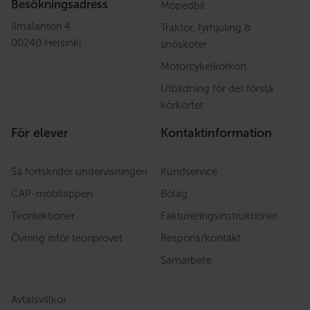
Besökningsadress
Mopedbil
Ilmalantori 4
Traktor, fyrhjuling &
00240 Helsinki
snöskoter
Motorcykelkörkort
Utbildning för det första
körkortet
För elever
Kontaktinformation
Så fortskrider undervisningen
Kundservice
CAP-mobilappen
Bolag
Teorilektioner
Faktureringsinstruktioner
Övning inför teoriprovet
Respons/kontakt
Samarbete
Avtalsvillkor