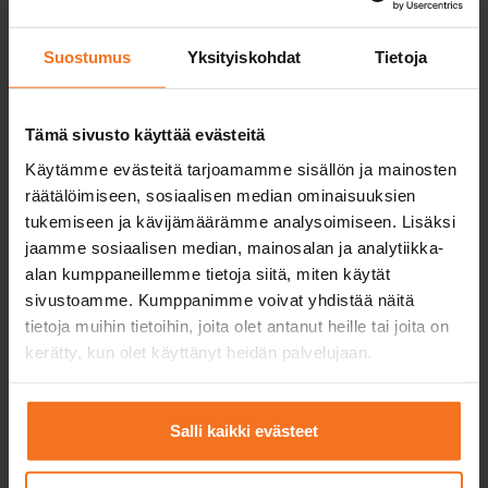
BE-kurs med trafikskolans bil och släp. Inkluderar en
körlektion med trafikskolans fordon samt användning
av trafikskolans bil och släp vid det första provet
Suostumus
Yksityiskohdat
Tietoja
(manöver- och körprov).
Service språk:
finska,
engelska
Tämä sivusto käyttää evästeitä
Käytämme evästeitä tarjoamamme sisällön ja mainosten
räätälöimiseen, sosiaalisen median ominaisuuksien
tukemiseen ja kävijämäärämme analysoimiseen. Lisäksi
Läs mer och anmäla dig
jaamme sosiaalisen median, mainosalan ja analytiikka-
alan kumppaneillemme tietoja siitä, miten käytät
sivustoamme. Kumppanimme voivat yhdistää näitä
tietoja muihin tietoihin, joita olet antanut heille tai joita on
kerätty, kun olet käyttänyt heidän palvelujaan.
BE-paket (2 körlektion)
390
€
Salli kaikki evästeet
Du kan också betala via avbetalning
BE-kurs med trafikskolans bil och släp. Inkluderar två