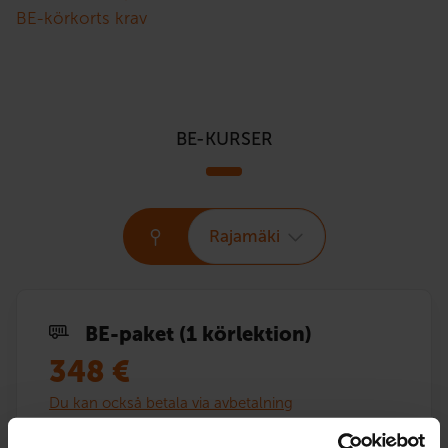
BE-körkorts krav
BE-KURSER
Rajamäki
BE-paket (1 körlektion)
348
€
Du kan också betala via avbetalning