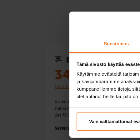
Suostumus
BE-paket (1 körlekti
Tämä sivusto käyttää eväste
348
€
Käytämme evästeitä tarjoama
ja kävijämäärämme analysoim
Du kan också betala via avbetalning
kumppaneillemme tietoja siitä
olet antanut heille tai joita o
BE-kurs med trafikskolans bil och släp. Ink
trafikskolans fordon samt användning av traf
det första provet (manöver- och körprov).
Vain välttämättömät ev
Service språk:
finska,
engelska