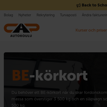
Gå till innehåll
Back to Scho
Bolag
Nyheter
Rekrytering
Turvaposti
Ändra faktureri
Kurser och priser
BE
-körkort
Du behöver ett BE-körkort när du drar fordonskom
massa som överstiger 3 500 kg och en släpvagn s
500 kg.