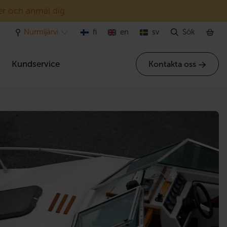
er och anmäl dig
Nurmijärvi
fi
en
sv
Sök
r
Kundservice
Kontakta oss