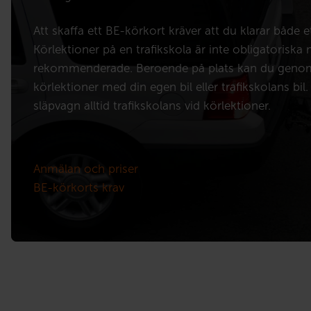
Att skaffa ett BE-körkort kräver att du klarar både e
Körlektioner på en trafikskola är inte obligatoriska
rekommenderade. Beroende på plats kan du geno
körlektioner med din egen bil eller trafikskolans bi
släpvagn alltid trafikskolans vid körlektioner.
Anmälan och priser
BE-körkorts krav