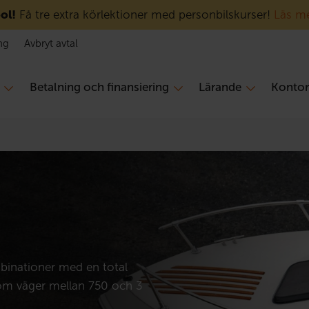
ol!
Få tre extra körlektioner med personbilskurser!
Läs m
ng
Avbryt avtal
Betalning och finansiering
Lärande
Konto
binationer med en total
om väger mellan 750 och 3