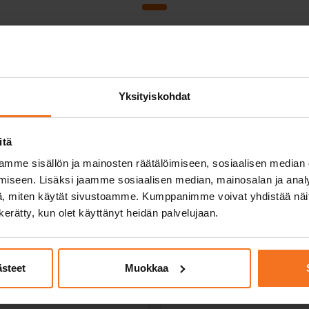
Nurmijärvi
Yksityiskohdat
on)
BE-paket (2 
itä
390
€
mme sisällön ja mainosten räätälöimiseen, sosiaalisen median
iseen. Lisäksi jaamme sosiaalisen median, mainosalan ja analy
Du kan också betala via av
, miten käytät sivustoamme. Kumppanimme voivat yhdistää näitä t
n kerätty, kun olet käyttänyt heidän palvelujaan.
luderar en körlektion med
BE-kurs med trafikskolans bil
ikskolans bil och släp vid
trafikskolans fordon samt anv
det första provet (manöver-
ästeet
Muokkaa
Service språk:
finska,
engel