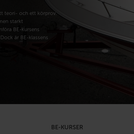
tt teori- och ett körprov.
 men starkt
mföra BE-kursens
l. Dock är BE-klassens
BE-KURSER