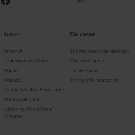
Kurser
För elever
Personbil
Så fortskrider undervisningen
Undervisningstillstånd
CAP-mobilappen
Moped
Teorilektioner
Mopedbil
Övning inför teoriprovet
Traktor, fyrhjuling & snöskoter
Motorcykelkörkort
Utbildning för det första
körkortet