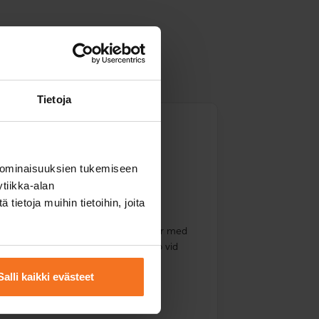
Tietoja
körlektion)
 ominaisuuksien tukemiseen
tiikka-alan
betalning
ietoja muihin tietoihin, joita
 och släp. Inkluderar två körlektioner med
ändning av trafikskolans bil och släp vid
 och körprov).
Salli kaikki evästeet
ska