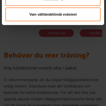
svenska.
Pris på utvald plats
309 €
419 €
Vain välttämättömät evästeet
+
myndighetsavgifter
Anmäla dig
Anmäla dig
Behöver du mer träning?
Köp körlektioner enskilt eller i paket.
Vi rekommenderar att du köper tilläggskörlektioner
enligt behov. Diskutera med din trafiklärare om
behovet för extra körlektioner. För att det inte ska
uppstå pauser mellan tilläggskörlektionerna lönar det
sig att köpa ett kurspaket som innehåller ytterligare