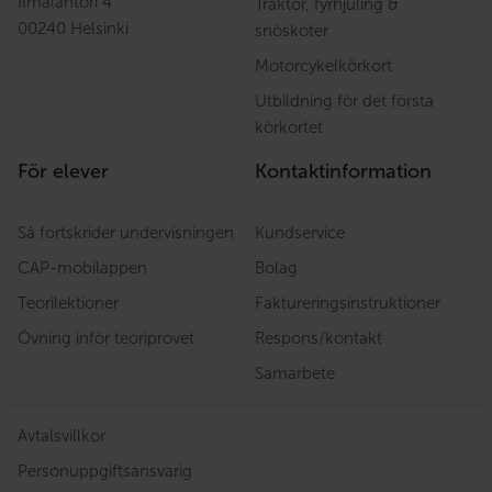
Ilmalantori 4
Traktor, fyrhjuling &
00240 Helsinki
snöskoter
Motorcykelkörkort
Utbildning för det första
körkortet
För elever
Kontaktinformation
Så fortskrider undervisningen
Kundservice
CAP-mobilappen
Bolag
Teorilektioner
Faktureringsinstruktioner
Övning inför teoriprovet
Respons/kontakt
Samarbete
Avtalsvillkor
Personuppgiftsansvarig