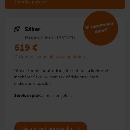
Jämföra paketer
V
i reko
m
men­
Säker
derar!
Mopedbilkurs (AM121)
619
€
Du kan också betala via avbetalning
Utöver teorin för utbildning för det första körkortet
innehåller Säker-kursen sex körlektioner med
bilskolans mopedbil.
Service språk:
finska,
engelska
Läs mer och anmäla dig