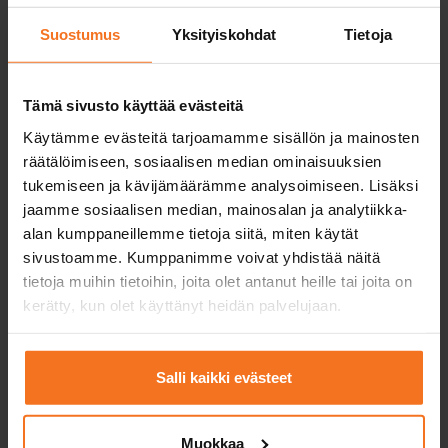
mopedbil
En körlektion = 50
Suostumus
Yksityiskohdat
Tietoja
min.
EAS-utbildning
Tämä sivusto käyttää evästeitä
4 e-teorilektioner
Käytämme evästeitä tarjoamamme sisällön ja mainosten
Stödundervisning
räätälöimiseen, sosiaalisen median ominaisuuksien
för teoriprovet
tukemiseen ja kävijämäärämme analysoimiseen. Lisäksi
jaamme sosiaalisen median, mainosalan ja analytiikka-
Autokoulun
alan kumppaneillemme tietoja siitä, miten käytät
mopoauton käyttö
ensimmäisessä
sivustoamme. Kumppanimme voivat yhdistää näitä
ajokokeessa
tietoja muihin tietoihin, joita olet antanut heille tai joita on
kerätty, kun olet käyttänyt heidän palvelujaan.
Övningsprogram för
teoriprov
Salli kaikki evästeet
Utbildningsspråk på
finska, engelska
finska, engelska
utvald plats
E-teorilektioner på
finska, engelska och
Muokkaa