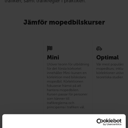
trafiken, samt trafikregler i praktiken.
Jämför mopedbilskurser
Mini
Optimal
Utöver teorin för utbildning
Vår mest populära
för det första körkortet
mopedkurs; inkluder
innehåller Mini-kursen en
körlektioner utöver
körlektion med bilskolans
teoretiska studier.
mopedbil. Körlektionen
fokuserar främst på att
hantera mopedbilen.
Kursen passar för personer
som känner till
trafikreglerna och
principerna i trafiken väl.
Körlektioner med
1
3
bilskolas