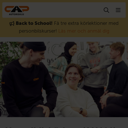
Gå till innehåll
Back to School!
Få tre extra körlektioner med
personbilskurser!
Läs mer och anmäl dig