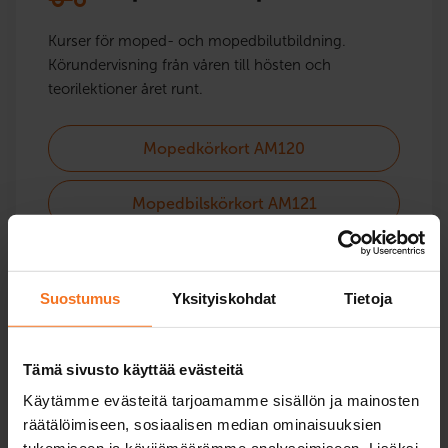
Kurser för moped- och mopedbilutbildning.
Körundervisning från våren till hösten och
teorilektioner året runt.
Mopedkörkort AM120
Mopedbilskörkort AM121
Suostumus
Yksityiskohdat
Tietoja
Motorcykel
Tämä sivusto käyttää evästeitä
Kurser för alla motorcykelkategorier – också
Käytämme evästeitä tarjoamamme sisällön ja mainosten
höjningar.
räätälöimiseen, sosiaalisen median ominaisuuksien