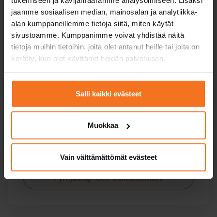
tukemiseen ja kävijämäärämme analysoimiseen. Lisäksi
Lätt Motorcykelkörkort A1
jaamme sosiaalisen median, mainosalan ja analytiikka-
alan kumppaneillemme tietoja siitä, miten käytät
sivustoamme. Kumppanimme voivat yhdistää näitä
Motorcykelkörkort A2
tietoja muihin tietoihin, joita olet antanut heille tai joita on
kerätty, kun olet käyttänyt heidän palvelujaan.
Motorcykelkörkort A
Salli kaikki evästeet
Fyrhjuling och traktor
Muokkaa
Kurser för fyrhjuling och snöskoter.
Vain välttämättömät evästeet
Fyrhjuling- och traktorkörkort