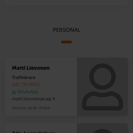
PERSONAL
Matti Lievonen
Trafiklärare
041 730 8905
WhatsApp
matti.lievonen
@
cap.fi
Service språk:
finska