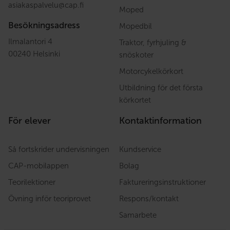
asiakaspalvelu
@
cap.fi
Moped
Besökningsadress
Mopedbil
Ilmalantori 4
Traktor, fyrhjuling &
00240 Helsinki
snöskoter
Motorcykelkörkort
Utbildning för det första
körkortet
För elever
Kontaktinformation
Så fortskrider undervisningen
Kundservice
CAP-mobilappen
Bolag
Teorilektioner
Faktureringsinstruktioner
Övning inför teoriprovet
Respons/kontakt
Samarbete