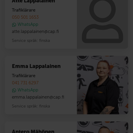
Atte Lappalainen
Trafiklärare
050 501 1653
WhatsApp
atte.lappalainen
@
cap.fi
Service språk:
finska
Emma Lappalainen
Trafiklärare
041 731 6297
WhatsApp
emma.lappalainen
@
cap.fi
Service språk:
finska
Antero Mähönen