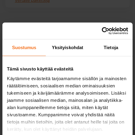
Vertaile paketteja
Varma-
Tutkinto-
korotuskurssi
korotuskur
Suostumus
Yksityiskohdat
Tietoja
5 tuntia ajo-opetusta ja 2
2 tuntia ajo-opetust
teoriatuntia, jonka jälkeen
jälkeen suoritat A-l
saat suoraan A-luokan ajo-
käsittely- ja ajokok
Tämä sivusto käyttää evästeitä
oikeuden ilman
mahdollisen teoriak
ajotutkintoa.
Käytämme evästeitä tarjoamamme sisällön ja mainosten
räätälöimiseen, sosiaalisen median ominaisuuksien
Yhteensä ajo-
5
2
opetustunteja
tukemiseen ja kävijämäärämme analysoimiseen. Lisäksi
Yksi ajotunti = 50
jaamme sosiaalisen median, mainosalan ja analytiikka-
min.
alan kumppaneillemme tietoja siitä, miten käytät
sivustoamme. Kumppanimme voivat yhdistää näitä
Ajotunnit
5
2
tietoja muihin tietoihin, joita olet antanut heille tai joita on
autokoulun
moottoripyörällä
kerätty, kun olet käyttänyt heidän palvelujaan.
Yksi ajotunti = 50