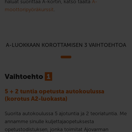
haluat suorittaa A-kortin, katso täältä
A-
moottoripyöräkurssit
.
A-LUOKKAAN KOROTTAMISEN 3 VAIHTOEHTOA
Vaihtoehto
1
5 + 2 tuntia opetusta autokoulussa
(korotus A2-luokasta)
Suorita autokoulussa 5 ajotuntia ja 2 teoriatuntia. Me
annamme sinulle kuljettajaopetuksesta
opetustodistuksen, jonka toimitat Ajovarman