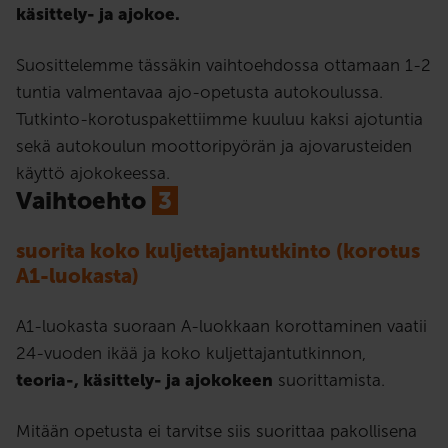
käsittely- ja ajokoe.
Suosittelemme tässäkin vaihtoehdossa ottamaan 1-2
tuntia valmentavaa ajo-opetusta autokoulussa.
Tutkinto-korotuspakettiimme kuuluu kaksi ajotuntia
sekä autokoulun moottoripyörän ja ajovarusteiden
käyttö ajokokeessa.
Vaihtoehto
3
suorita koko kuljettajantutkinto (korotus
A1-luokasta)
A1-luokasta suoraan A-luokkaan korottaminen vaatii
24-vuoden ikää ja koko kuljettajantutkinnon,
teoria-, käsittely- ja ajokokeen
suorittamista.
Mitään opetusta ei tarvitse siis suorittaa pakollisena