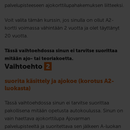
palvelupisteeseen ajokorttilupahakemuksen liitteeksi.
Voit valita tämän kurssin, jos sinulla on ollut A2-
kortti voimassa vähintään 2 vuotta ja olet täyttänyt
20 vuotta.
Tässä vaihtoehdossa sinun ei tarvitse suorittaa
mitään ajo- tai teoriakoetta.
Vaihtoehto
2
suorita käsittely ja ajokoe (korotus A2-
luokasta)
Tässä vaihtoehdossa sinun ei tarvitse suorittaa
pakollisena mitään opetusta autokoulussa. Sinun on
vain haettava ajokorttilupa Ajovarman
palvelupisteeltä ja suoritettava sen jälkeen A-luokan