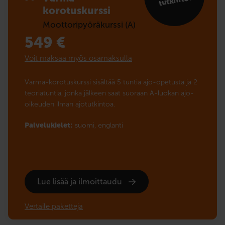
tutkinto!
korotuskurssi
Moottoripyöräkurssi (A)
549
€
Voit maksaa myös osamaksulla
Varma-korotuskurssi sisältää 5 tuntia ajo-opetusta ja 2
teoriatuntia, jonka jälkeen saat suoraan A-luokan ajo-
oikeuden ilman ajotutkintoa.
Palvelukielet:
suomi,
englanti
Lue lisää ja ilmoittaudu
Vertaile paketteja