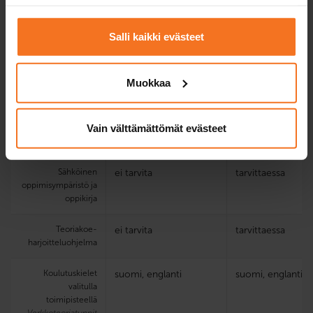
min.
Salli kaikki evästeet
Verkkoteoriatunnit
2
ei tarvita
Autokoulun
ei tarvita
Muokkaa
moottoripyörän ja
ajovarusteiden
käyttö
Vain välttämättömät evästeet
ensimmäisessä
ajokokeessa
Sähköinen
ei tarvita
tarvittaessa
oppimisympäristö ja
oppikirja
Teoria­koe­
ei tarvita
tarvittaessa
harjoittelu­ohjelma
Koulutuskielet
suomi, englanti
suomi, englanti
valitulla
toimipisteellä
Verkkoteoriatunnit