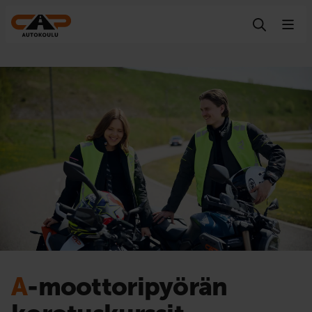
Hyppää sisältöön
A
-moottoripyörän