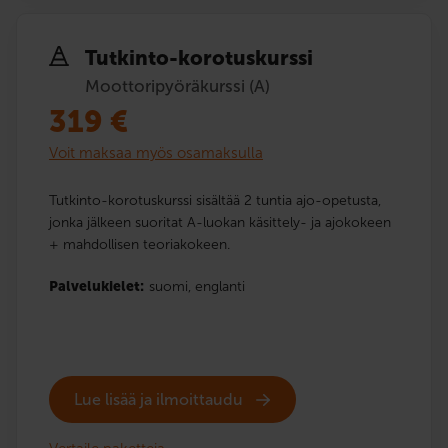
Tutkinto-korotuskurssi
Moottoripyöräkurssi (A)
319
€
Voit maksaa myös osamaksulla
Tutkinto-korotuskurssi sisältää 2 tuntia ajo-opetusta,
jonka jälkeen suoritat A-luokan käsittely- ja ajokokeen
+ mahdollisen teoriakokeen.
Palvelukielet:
suomi,
englanti
Lue lisää ja ilmoittaudu