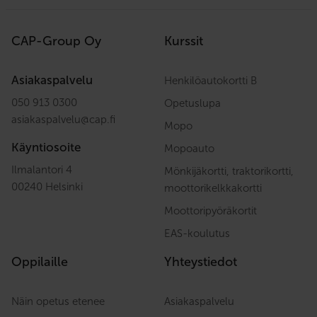
CAP-Group Oy
Kurssit
Asiakaspalvelu
Henkilöautokortti B
050 913 0300
Opetuslupa
asiakaspalvelu
@
cap.fi
Mopo
Käyntiosoite
Mopoauto
Ilmalantori 4
Mönkijäkortti, traktorikortti,
00240 Helsinki
moottorikelkkakortti
Moottoripyöräkortit
EAS-koulutus
Oppilaille
Yhteystiedot
Näin opetus etenee
Asiakaspalvelu