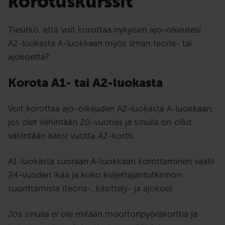
korotuskurssit
Tiesitkö, että voit korottaa nykyisen ajo-oikeutesi
A2-luokasta A-luokkaan myös ilman teoria- tai
ajokoetta?
Korota A1- tai A2-luokasta
Voit korottaa ajo-oikeuden A2-luokasta A-luokkaan,
jos olet vähintään 20-vuotias ja sinulla on ollut
vähintään kaksi vuotta A2-kortti.
A1-luokasta suoraan A-luokkaan korottaminen vaatii
24-vuoden ikää ja koko kuljettajantutkinnon
suorittamista (teoria-, käsittely- ja ajokoe).
Jos sinulla
ei ole
mitään moottoripyöräkorttia ja