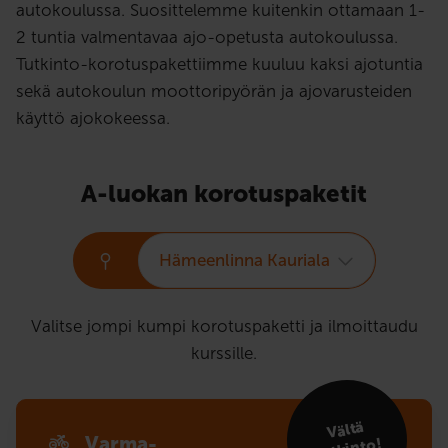
autokoulussa. Suosittelemme kuitenkin ottamaan 1-
2 tuntia valmentavaa ajo-opetusta autokoulussa.
Tutkinto-korotuspakettiimme kuuluu kaksi ajotuntia
sekä autokoulun moottoripyörän ja ajovarusteiden
käyttö ajokokeessa.
A-luokan korotuspaketit
Hämeenlinna Kauriala
Valitse jompi kumpi korotuspaketti ja ilmoittaudu
kurssille.
Vältä
Varma-