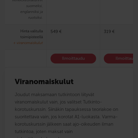
suomeksi,
englanniksi ja
ruotsiksi.
Hinta valitulla
549 €
319 €
toimipisteellä
+ viranomaiskulut
Ilmoittaudu
Ilmoittaud
Viranomaiskulut
Joudut maksamaan tutkintoon liityvät
viranomaiskulut vain, jos valitset Tutkinto-
korotuskurssin. Siinäkin tapauksessa teoriakoe on
suoritettava vain, jos korotat A1-luokasta. Varma-
korotuskurssin jälkeen saat ajo-oikeuden ilman
tutkintoa, joten maksat vain