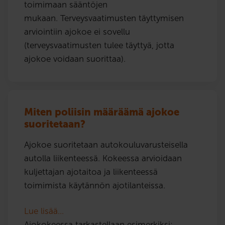
toimimaan sääntöjen
mukaan. Terveysvaatimusten täyttymisen
arviointiin ajokoe ei sovellu
(terveysvaatimusten tulee täyttyä, jotta
ajokoe voidaan suorittaa).
Miten poliisin määräämä ajokoe
suoritetaan?
Ajokoe suoritetaan autokouluvarusteisella
autolla liikenteessä. Kokeessa arvioidaan
kuljettajan ajotaitoa ja liikenteessä
toimimista käytännön ajotilanteissa.
Lue lisää…
Ajokokeessa tarkastellaan esimerkiksi: