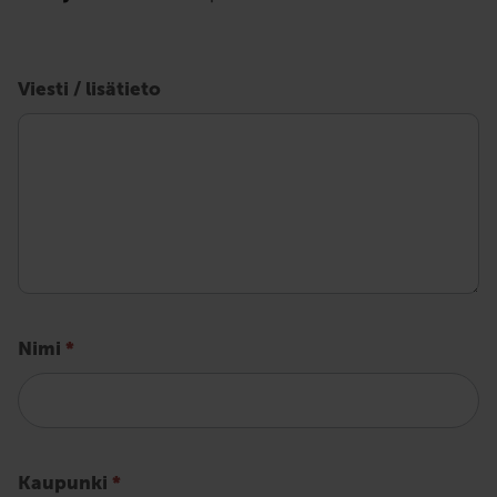
-
lomake
Viesti / lisätieto
Nimi
*
Kaupunki
*