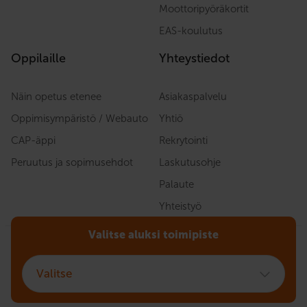
Moottoripyöräkortit
EAS-koulutus
Oppilaille
Yhteystiedot
Näin opetus etenee
Asiakaspalvelu
Oppimisympäristö / Webauto
Yhtiö
CAP-äppi
Rekrytointi
Peruutus ja sopimusehdot
Laskutusohje
Palaute
Yhteistyö
Valitse aluksi toimipiste
Sopimusehdot
Tietosuojaseloste
Valitse