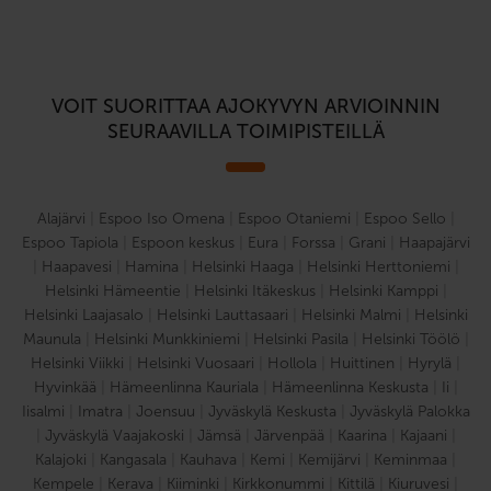
VOIT SUORITTAA AJOKYVYN ARVIOINNIN
SEURAAVILLA TOIMIPISTEILLÄ
Alajärvi
|
Espoo Iso Omena
|
Espoo Otaniemi
|
Espoo Sello
|
Espoo Tapiola
|
Espoon keskus
|
Eura
|
Forssa
|
Grani
|
Haapajärvi
|
Haapavesi
|
Hamina
|
Helsinki Haaga
|
Helsinki Herttoniemi
|
Helsinki Hämeentie
|
Helsinki Itäkeskus
|
Helsinki Kamppi
|
Helsinki Laajasalo
|
Helsinki Lauttasaari
|
Helsinki Malmi
|
Helsinki
Maunula
|
Helsinki Munkkiniemi
|
Helsinki Pasila
|
Helsinki Töölö
|
Helsinki Viikki
|
Helsinki Vuosaari
|
Hollola
|
Huittinen
|
Hyrylä
|
Hyvinkää
|
Hämeenlinna Kauriala
|
Hämeenlinna Keskusta
|
Ii
|
Iisalmi
|
Imatra
|
Joensuu
|
Jyväskylä Keskusta
|
Jyväskylä Palokka
|
Jyväskylä Vaajakoski
|
Jämsä
|
Järvenpää
|
Kaarina
|
Kajaani
|
Kalajoki
|
Kangasala
|
Kauhava
|
Kemi
|
Kemijärvi
|
Keminmaa
|
Kempele
|
Kerava
|
Kiiminki
|
Kirkkonummi
|
Kittilä
|
Kiuruvesi
|