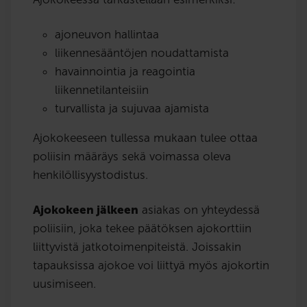
ajoneuvon hallintaa
liikennesääntöjen noudattamista
havainnointia ja reagointia
liikennetilanteisiin
turvallista ja sujuvaa ajamista
Ajokokeeseen tullessa mukaan tulee ottaa
poliisin määräys sekä voimassa oleva
henkilöllisyystodistus.
Ajokokeen jälkeen
asiakas on yhteydessä
poliisiin, joka tekee päätöksen ajokorttiin
liittyvistä jatkotoimenpiteistä. Joissakin
tapauksissa ajokoe voi liittyä myös ajokortin
uusimiseen.