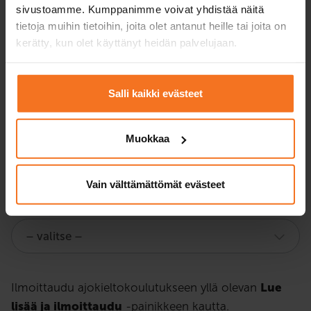
sivustoamme. Kumppanimme voivat yhdistää näitä
Valitse
tietoja muihin tietoihin, joita olet antanut heille tai joita on
kerätty, kun olet käyttänyt heidän palvelujaan.
Salli kaikki evästeet
TIEDUSTELE KOULUTUSTA
Muokkaa
Vain välttämättömät evästeet
Poliisin
Paketti/kurssi, josta olet kiinnostunut
*
määräämät
ajokyvyn
arvioinnit
Ilmoittaudu ajokieltokoulutukseen yllä olevan
Lue
lisää ja ilmoittaudu
-painikkeen kautta.