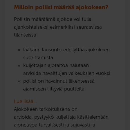
Milloin poliisi määrää ajokokeen?
Poliisin määräämä ajokoe voi tulla
ajankohtaiseksi esimerkiksi seuraavissa
tilanteissa:
lääkärin lausunto edellyttää ajokokeen
suorittamista
kuljettajan ajotaitoa halutaan
arvioida havaittujen vaikeuksien vuoksi
poliisi on havainnut liikenteessä
ajamiseen liittyviä puutteita
Lue lisää…
Ajokokeen tarkoituksena on
arvioida, pystyykö kuljettaja käsittelemään
ajoneuvoa turvallisesti ja sujuvasti ja