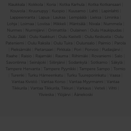
Klaukkala
|
Kokkola
|
Koria
|
Kotka Karhula
|
Kotka Kotkansaari
|
Kouvola
|
Kruunupyy
|
Kuopio
|
Kuusamo
|
Lahti
|
Lapinlahti
|
Lappeenranta
|
Lapua
|
Laukaa
|
Lempäälä
|
Lieksa
|
Liminka
|
Lohja
|
Loimaa
|
Loviisa
|
Mikkeli
|
Mäntsälä
|
Nivala
|
Nummela
|
Nurmes
|
Nurmijärvi
|
Orimattila
|
Oulainen
|
Oulu Haukipudas
|
Oulu Jääli
|
Oulu Kaakkuri
|
Oulu Kastelli
|
Oulu Keskusta
|
Oulu
Pateniemi
|
Oulu Raksila
|
Oulu Tuira
|
Oulunsalo
|
Paimio
|
Parola
|
Pieksämäki
|
Pietarsaari
|
Pirkkala
|
Pori
|
Porvoo
|
Pudasjärvi
|
Raahe
|
Raisio
|
Rajamäki
|
Rauma
|
Riihimäki
|
Rovaniemi
|
Salo
|
Savonlinna
|
Seinäjoki
|
Siilinjärvi
|
Sodankylä
|
Sotkamo
|
Säkylä
|
Tampere Hervanta
|
Tampere Pyynikki
|
Tampere Sampo
|
Tornio
|
Turenki
|
Turku Hämeenkatu
|
Turku Tuureporinkatu
|
Vaasa
|
Vantaa Kivistö
|
Vantaa Korso
|
Vantaa Myyrmanni
|
Vantaa
Tikkurila
|
Vantaa Tikkurila, Tikkuri
|
Varkaus
|
Veteli
|
Vihti
|
Ylivieska
|
Ylöjärvi
|
Äänekoski