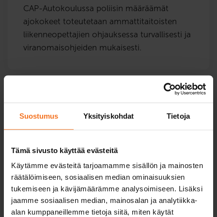
CAP-Autokoulussa poliisin määräämät
ajokokeet toteutetaan ammattitaitoisten
liikenneopettajien ohjauksessa turvallisesti ja
viranomaisohjeiden mukaisesti.
Suostumus
Yksityiskohdat
Tietoja
Valitse toimipiste niin näet
kurssit ja hinnat!
Tämä sivusto käyttää evästeitä
Käytämme evästeitä tarjoamamme sisällön ja mainosten
Valitse ensin sinua lähin CAP-Autokoulun
räätälöimiseen, sosiaalisen median ominaisuuksien
toimipiste niin näet tarjolla olevat kurssit ja
tukemiseen ja kävijämäärämme analysoimiseen. Lisäksi
jaamme sosiaalisen median, mainosalan ja analytiikka-
hinnat.
alan kumppaneillemme tietoja siitä, miten käytät