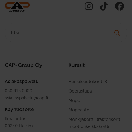
Etsi:
CAP-Group Oy
Kurssit
Asiakaspalvelu
Henkilöautokortti B
050 913 0300
Opetuslupa
asiakaspalvelu
@
cap.fi
Mopo
Käyntiosoite
Mopoauto
Ilmalantori 4
Mönkijäkortti, traktorikortti,
00240 Helsinki
moottorikelkkakortti