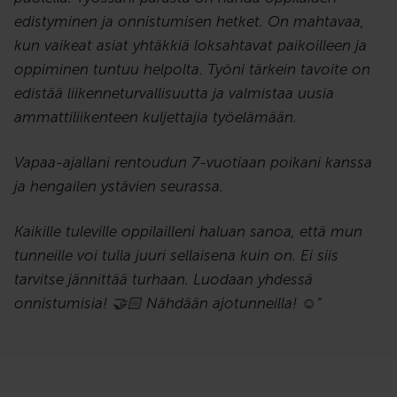
edistyminen ja onnistumisen hetket. On mahtavaa,
kun vaikeat asiat yhtäkkiä loksahtavat paikoilleen ja
oppiminen tuntuu helpolta. Työni tärkein tavoite on
edistää liikenneturvallisuutta ja valmistaa uusia
ammattiliikenteen kuljettajia työelämään.
Vapaa-ajallani rentoudun 7-vuotiaan poikani kanssa
ja hengailen ystävien seurassa.
Kaikille tuleville oppilailleni haluan sanoa, että mun
tunneille voi tulla juuri sellaisena kuin on. Ei siis
tarvitse jännittää turhaan. Luodaan yhdessä
onnistumisia! 🤝🏻
Nähdään ajotunneilla! ☺️”