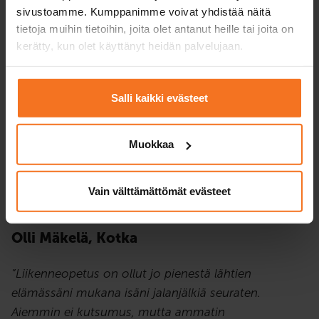
sivustoamme. Kumppanimme voivat yhdistää näitä
tietoja muihin tietoihin, joita olet antanut heille tai joita on
kerätty, kun olet käyttänyt heidän palvelujaan.
Salli kaikki evästeet
Muokkaa
Vain välttämättömät evästeet
Olli Mäkelä, Kotka
”Liikenneopetus on ollut jo pienestä lähtien
elämässäni mukana isäni jalanjälkiä seuraten.
Aiemmin ei kutsumus, mutta ammatin