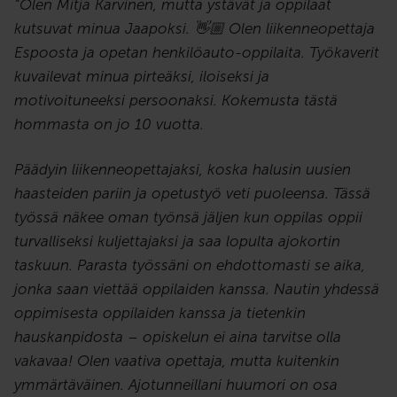
”Olen Mitja Karvinen, mutta ystävät ja oppilaat
kutsuvat minua Jaapoksi. 👋🏼 Olen liikenneopettaja
Espoosta ja opetan henkilöauto-oppilaita. Työkaverit
kuvailevat minua pirteäksi, iloiseksi ja
motivoituneeksi persoonaksi. Kokemusta tästä
hommasta on jo 10 vuotta.
Päädyin liikenneopettajaksi, koska halusin uusien
haasteiden pariin ja opetustyö veti puoleensa. Tässä
työssä näkee oman työnsä jäljen kun oppilas oppii
turvalliseksi kuljettajaksi ja saa lopulta ajokortin
taskuun. Parasta työssäni on ehdottomasti se aika,
jonka saan viettää oppilaiden kanssa. Nautin yhdessä
oppimisesta oppilaiden kanssa ja tietenkin
hauskanpidosta – opiskelun ei aina tarvitse olla
vakavaa! Olen vaativa opettaja, mutta kuitenkin
ymmärtäväinen. Ajotunneillani huumori on osa