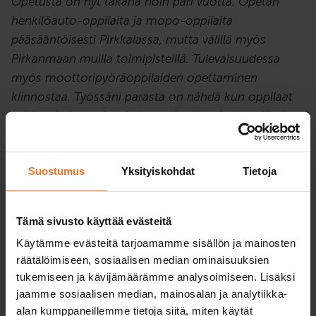
Opetusta on nyt takana noin pari vuotta. Opetan
henkilöauto-oppilaita ja mopo-oppilaita
pääsääntöisesti Pirkkalassa, mutta välillä myös
Pirkanmaan muilla toimipisteillä. Tulevaisuudessa
myös moottoripyöräoppilaiden opettaminen
kiinnostaa. Työssäni parasta on nähdä kun oppilaat
kehittyvät ja oppivat jatkuvasti uutta ajotunneillani.
Tärkeintä on kuitenkin, että oppilas omaksuu
turvallisen ajotavan ja pärjää itsenäisesti liikenteessä
Suostumus
Yksityiskohdat
Tietoja
ajokortin suorittamisen jälkeen.
Oma vapaa-aikani kuluu potkunyrkkeilyn parissa,
Tämä sivusto käyttää evästeitä
kavereiden kanssa hengaillen ja pleikkaria pelatessa.
Käytämme evästeitä tarjoamamme sisällön ja mainosten
Tykkään tosi paljon myös reissata! Parasta on heittää
räätälöimiseen, sosiaalisen median ominaisuuksien
urheilukassi olalle ja lähteä reissun päälle.
tukemiseen ja kävijämäärämme analysoimiseen. Lisäksi
jaamme sosiaalisen median, mainosalan ja analytiikka-
Nähdään ajotunneilla!”
alan kumppaneillemme tietoja siitä, miten käytät