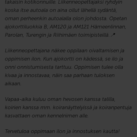
takaisin kotikonnuille. Liikenneopettajaksi ryhdyin
koska itse autoala on aina ollut lähellä sydäntä,
oman perheenkin autoalalla olon johdosta. Opetan
ajokorttiluokkia B, AM120 ja AM121 Hämeenlinnan,
Parolan, Turengin ja Riihimäen toimipisteillä.📍
Liikenneopettajana näkee oppilaan oivaltamisen ja
oppimisen ilon. Kun ajokortti on kädessä, se ilo ja
onni onnistumisesta tarttuu. Oppimisen tulee olla
kivaa ja innostavaa, näin saa parhaan tuloksen
aikaan.
Vapaa-aika kuluu oman hevosen kanssa talilla,
koirien kanssa mm. koiranäyttelyissä ja koiranpentuja
kasvattaen oman kennelnimen alle.
Tervetuloa oppimaan ilon ja innostuksen kautta!