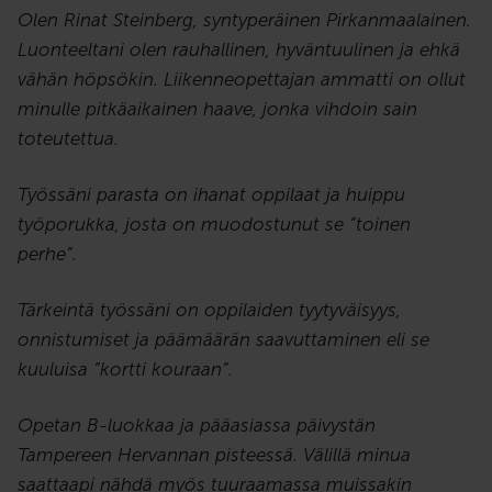
Olen Rinat Steinberg, syntyperäinen Pirkanmaalainen.
Luonteeltani olen rauhallinen, hyväntuulinen ja ehkä
vähän höpsökin. Liikenneopettajan ammatti on ollut
minulle pitkäaikainen haave, jonka vihdoin sain
toteutettua.
Työssäni parasta on ihanat oppilaat ja huippu
työporukka, josta on muodostunut se ”toinen
perhe”.
Tärkeintä työssäni on oppilaiden tyytyväisyys,
onnistumiset ja päämäärän saavuttaminen eli se
kuuluisa ”kortti kouraan”.
Opetan B-luokkaa ja pääasiassa päivystän
Tampereen Hervannan pisteessä. Välillä minua
saattaapi nähdä myös tuuraamassa muissakin