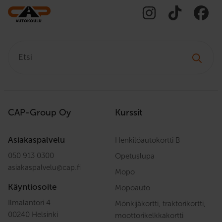
Etsi:
CAP-Group Oy
Kurssit
Asiakaspalvelu
Henkilöautokortti B
050 913 0300
Opetuslupa
asiakaspalvelu
@
cap.fi
Mopo
Käyntiosoite
Mopoauto
Ilmalantori 4
Mönkijäkortti, traktorikortti,
00240 Helsinki
moottorikelkkakortti