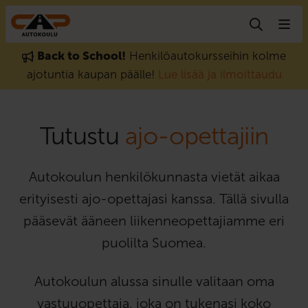
Hyppää sisältöön
Back to School!
Henkilöautokursseihin kolme
ajotuntia kaupan päälle!
Lue lisää ja ilmoittaudu
Tutustu
ajo-opettajiin
Autokoulun henkilökunnasta vietät aikaa
erityisesti ajo-opettajasi kanssa. Tällä sivulla
pääsevät ääneen liikenneopettajiamme eri
puolilta Suomea.
Autokoulun alussa sinulle valitaan oma
vastuuopettaja, joka on tukenasi koko