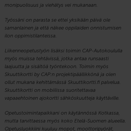
monipuolisuus ja viehätys vei mukanaan.
Työssäni on parasta se ettei yksikään päivä ole
samanlainen ja että näkee oppilaiden onnistumisen
ilon oppimistilanteissa.
Liikenneopetustyön lisäksi toimin CAP-Autokoululla
myös muissa tehtävissä, jotka antaa runsaasti
laajuutta ja sisältöä työntekoon. Toimin myös
Skuuttikortti by CAP:n projektipäällikkönä ja olen
ollut mukana kehittämässä Skuuttikortti.fi palvelua.
Skuuttikortti on mobiilissa suoritettavaa
vapaaehtoinen ajokortti sähköskuutteja käyttäville.
Opetustoimintapaikkani on käytännössä Kotkassa,
mutta tarvittaessa myös koko Etelä-Suomen alueella.
Opetusluokkiini kuuluu mopot, moottoripyörät,