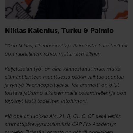
Niklas Kalenius, Turku & Paimio
”Oon Niklas, liikenneopettaja Paimiosta. Luonteeltani
oon rauhallinen, rento, mutta täsmällinen.
Kuljetusalan työt on aina kiinnostanut mua, mutta
elämäntilanteen muuttuessa päätin vaihtaa suuntaa
ja ryhtyä liikenneopettajaksi. Tää ammatti on ollut
loistava jatkumo aikaisemmalle osaamiselleni ja oon
löytänyt tästä todellisen intohimoni.
Mä opetan luokkia AM121, B, C1, C, CE sekä vedän
ammattipätevyyskoulutuksia CAP Pro Academyn
puolella. Työssäni parasta on nähdä oppilaiden