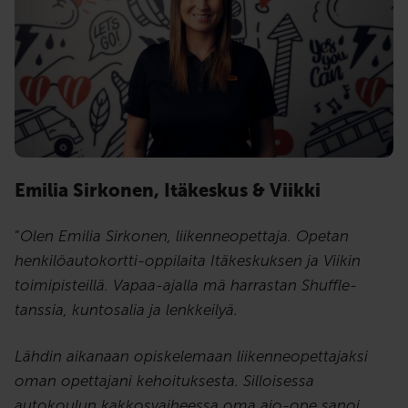
Emilia Sirkonen, Itäkeskus & Viikki
”
Olen Emilia Sirkonen, liikenneopettaja. Opetan
henkilöautokortti-oppilaita Itäkeskuksen ja Viikin
toimipisteillä. Vapaa-ajalla mä harrastan Shuffle-
tanssia, kuntosalia ja lenkkeilyä.
Lähdin aikanaan opiskelemaan liikenneopettajaksi
oman opettajani kehoituksesta. Silloisessa
autokoulun kakkosvaiheessa oma ajo-ope sanoi,