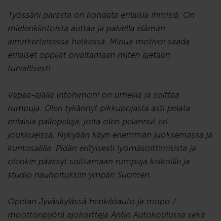
Työssäni parasta on kohdata erilaisia ihmisiä. On
mielenkiintoista auttaa ja palvella elämän
ainutkertaisessa hetkessä. Minua motivoi saada
erilaiset oppijat oivaltamaan miten ajetaan
turvallisesti.
Vapaa-ajalla intohimoni on urheilla ja soittaa
rumpuja. Olen tykännyt pikkupojasta asti pelata
erilaisia pallopelejä, joita olen pelannut eri
joukkueissa. Nykyään käyn enemmän juoksemassa ja
kuntosalilla. Pidän erityisesti lyömäsoittimisista ja
olenkin päässyt soittamaan rumpuja keikoille ja
studio nauhoituksiin ympäri Suomen.
Opetan Jyväskylässä henkilöauto ja mopo /
moottoripyörä ajokortteja Antin Autokoulussa sekä