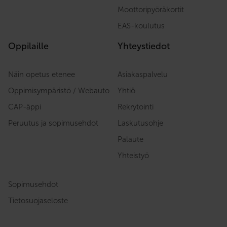
Moottoripyöräkortit
EAS-koulutus
Oppilaille
Yhteystiedot
Näin opetus etenee
Asiakaspalvelu
Oppimisympäristö / Webauto
Yhtiö
CAP-äppi
Rekrytointi
Peruutus ja sopimusehdot
Laskutusohje
Palaute
Yhteistyö
Sopimusehdot
Tietosuojaseloste