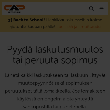
Hyppää sisältöön
Back to School!
Henkilöautokursseihin kolme
ajotuntia kaupan päälle!
Lue lisää ja ilmoittaudu
Pyydä laskutusmuutos
tai peruuta sopimus
Lähetä kaikki laskutukseen tai laskuun liittyvät
muutospyynnöt sekä sopimuksen
peruutukset tällä lomakkeella. Jos lomakkeen
käytössä on ongelmia ota yhteyttä
sähköpostilla tai puhelimella: