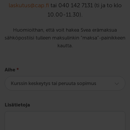
laskutus@cap.fi
tai 040 142 7131 (ti ja to klo
10.00-11.30).
Huomioithan, että voit hakea Svea erämaksua
sähköpostiisi tulleen maksulinkin ”maksa”-painikkeen
kautta.
New
Aihe
*
Laskutusmuutokset
Lisätietoja