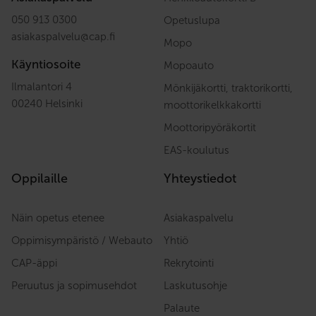
050 913 0300
Opetuslupa
asiakaspalvelu
@
cap.fi
Mopo
Käyntiosoite
Mopoauto
Ilmalantori 4
Mönkijäkortti, traktorikortti,
00240 Helsinki
moottorikelkkakortti
Moottoripyöräkortit
EAS-koulutus
Oppilaille
Yhteystiedot
Näin opetus etenee
Asiakaspalvelu
Oppimisympäristö / Webauto
Yhtiö
CAP-äppi
Rekrytointi
Peruutus ja sopimusehdot
Laskutusohje
Palaute