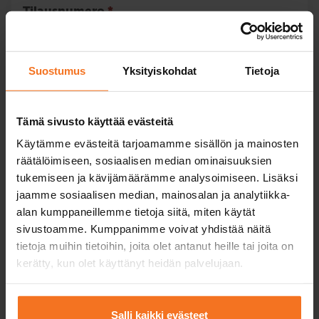
Tilausnumero
*
Suostumus
Yksityiskohdat
Tietoja
Lisää seuraava lasku
Tämä sivusto käyttää evästeitä
Käytämme evästeitä tarjoamamme sisällön ja mainosten
Oppilaan nimi
*
räätälöimiseen, sosiaalisen median ominaisuuksien
tukemiseen ja kävijämäärämme analysoimiseen. Lisäksi
jaamme sosiaalisen median, mainosalan ja analytiikka-
alan kumppaneillemme tietoja siitä, miten käytät
sivustoamme. Kumppanimme voivat yhdistää näitä
Oppilaan sähköposti
*
tietoja muihin tietoihin, joita olet antanut heille tai joita on
kerätty, kun olet käyttänyt heidän palvelujaan.
Salli kaikki evästeet