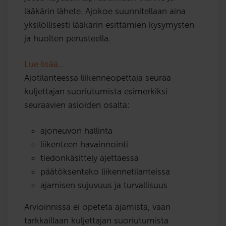
lääkärin lähete. Ajokoe suunnitellaan aina
yksilöllisesti lääkärin esittämien kysymysten
ja huolten perusteella.
Lue lisää…
Ajotilanteessa liikenneopettaja seuraa
kuljettajan suoriutumista esimerkiksi
seuraavien asioiden osalta:
ajoneuvon hallinta
liikenteen havainnointi
tiedonkäsittely ajettaessa
päätöksenteko liikennetilanteissa
ajamisen sujuvuus ja turvallisuus
Arvioinnissa ei opeteta ajamista, vaan
tarkkaillaan kuljettajan suoriutumista