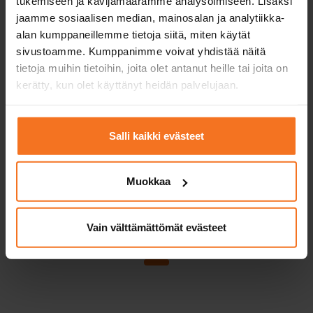
tukemiseen ja kävijämäärämme analysoimiseen. Lisäksi
kurssit ja hinnat!
jaamme sosiaalisen median, mainosalan ja analytiikka-
alan kumppaneillemme tietoja siitä, miten käytät
sivustoamme. Kumppanimme voivat yhdistää näitä
Valitse ensin sinua lähin CAP-Autokoulun
tietoja muihin tietoihin, joita olet antanut heille tai joita on
toimipiste niin näet tarjolla olevat kurssit ja
kerätty, kun olet käyttänyt heidän palvelujaan.
hinnat.
Salli kaikki evästeet
Valitse
Muokkaa
Vain välttämättömät evästeet
TIEDUSTELE KOULUTUSTA