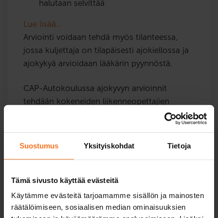
halutaan selvittää
Lue lisää…
Arviointi voidaan tehdä myös tilanteessa,
jossa kuljettaja on tilapäisesti ajokiellossa ja
ajokykyä arvioidaan lääkärin pyynnöstä.
CAP-Autokoulussa ajokyvyn arvioinnit
tehdään kokeneiden liikenneopettajien
toimesta, ja arvioinnin tuloksista laaditaan
selkeä lausunto hoitavalle lääkärille.
Suostumus
Yksityiskohdat
Tietoja
Tämä sivusto käyttää evästeitä
Käytämme evästeitä tarjoamamme sisällön ja mainosten
räätälöimiseen, sosiaalisen median ominaisuuksien
Valitse toimipiste niin näet