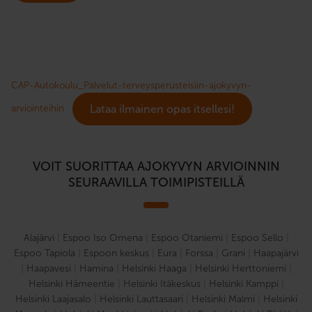
CAP-Autokoulu_Palvelut-terveysperusteisiin-ajokyvyn-
arviointeihin
Lataa ilmainen opas itsellesi!
VOIT SUORITTAA AJOKYVYN ARVIOINNIN
SEURAAVILLA TOIMIPISTEILLÄ
Alajärvi
|
Espoo Iso Omena
|
Espoo Otaniemi
|
Espoo Sello
|
Espoo Tapiola
|
Espoon keskus
|
Eura
|
Forssa
|
Grani
|
Haapajärvi
|
Haapavesi
|
Hamina
|
Helsinki Haaga
|
Helsinki Herttoniemi
|
Helsinki Hämeentie
|
Helsinki Itäkeskus
|
Helsinki Kamppi
|
Helsinki Laajasalo
|
Helsinki Lauttasaari
|
Helsinki Malmi
|
Helsinki