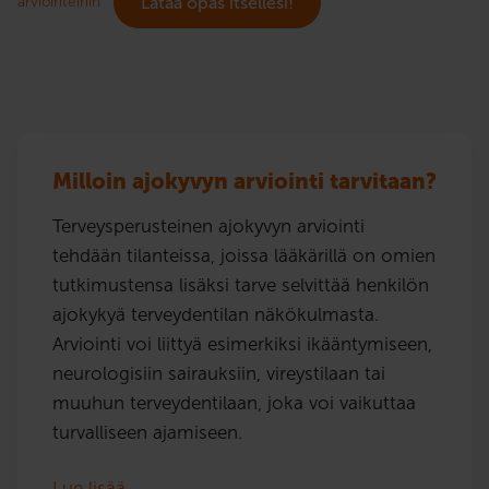
arviointeihin
Lataa opas itsellesi!
Milloin ajokyvyn arviointi tarvitaan?
Terveysperusteinen ajokyvyn arviointi
tehdään tilanteissa, joissa lääkärillä on omien
tutkimustensa lisäksi tarve selvittää henkilön
ajokykyä terveydentilan näkökulmasta.
Arviointi voi liittyä esimerkiksi ikääntymiseen,
neurologisiin sairauksiin, vireystilaan tai
muuhun terveydentilaan, joka voi vaikuttaa
turvalliseen ajamiseen.
Lue lisää…