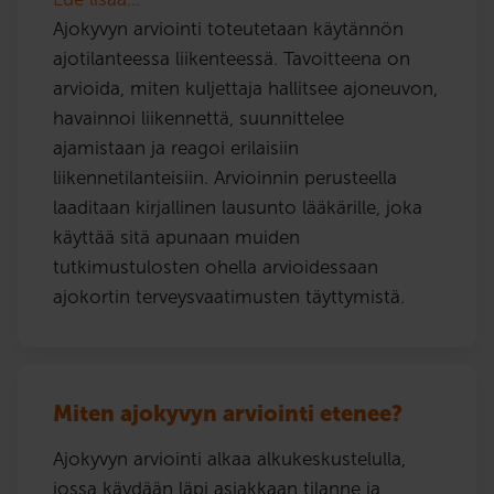
Ajokyvyn arviointi toteutetaan käytännön
ajotilanteessa liikenteessä. Tavoitteena on
arvioida, miten kuljettaja hallitsee ajoneuvon,
havainnoi liikennettä, suunnittelee
ajamistaan ja reagoi erilaisiin
liikennetilanteisiin. Arvioinnin perusteella
laaditaan kirjallinen lausunto lääkärille, joka
käyttää sitä apunaan muiden
tutkimustulosten ohella arvioidessaan
ajokortin terveysvaatimusten täyttymistä.
Miten ajokyvyn arviointi etenee?
Ajokyvyn arviointi alkaa alkukeskustelulla,
jossa käydään läpi asiakkaan tilanne ja