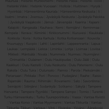
Maunula
|
Helsinki Munkkiniemi
|
Helsinki Pasila
|
Helsinki Töölö
|
Helsinki Viikki
|
Helsinki Vuosaari
|
Hollola
|
Huittinen
|
Hyrylä
|
Hyvinkää
|
Hämeenlinna Kauriala
|
Hämeenlinna Keskusta
|
Ii
|
Iisalmi
|
Imatra
|
Joensuu
|
Jyväskylä Keskusta
|
Jyväskylä Palokka
|
Jyväskylä Vaajakoski
|
Jämsä
|
Järvenpää
|
Kaarina
|
Kajaani
|
Kalajoki
|
Kangasala
|
Kauhava
|
Kemi
|
Kemijärvi
|
Keminmaa
|
Kempele
|
Kerava
|
Kiiminki
|
Kirkkonummi
|
Kiuruvesi
|
Klaukkala
|
Kokkola
|
Koria
|
Kotka Karhula
|
Kotka Kotkansaari
|
Kouvola
|
Kruunupyy
|
Kuopio
|
Lahti
|
Lapinlahti
|
Lappeenranta
|
Lapua
|
Laukaa
|
Lempäälä
|
Lieksa
|
Liminka
|
Lohja
|
Loimaa
|
Loviisa
|
Mikkeli
|
Mäntsälä
|
Nivala
|
Nummela
|
Nurmes
|
Nurmijärvi
|
Orimattila
|
Oulainen
|
Oulu Haukipudas
|
Oulu Jääli
|
Oulu
Kaakkuri
|
Oulu Kastelli
|
Oulu Keskusta
|
Oulu Pateniemi
|
Oulu
Raksila
|
Oulu Tuira
|
Oulunsalo
|
Paimio
|
Parola
|
Pieksämäki
|
Pietarsaari
|
Pirkkala
|
Pori
|
Porvoo
|
Pudasjärvi
|
Raahe
|
Raisio
|
Rajamäki
|
Rauma
|
Riihimäki
|
Rovaniemi
|
Salo
|
Savonlinna
|
Seinäjoki
|
Siilinjärvi
|
Sodankylä
|
Sotkamo
|
Säkylä
|
Tampere
Hervanta
|
Tampere Pyynikki
|
Tampere Sampo
|
Tornio
|
Turenki
|
Turku Hämeenkatu
|
Turku Tuureporinkatu
|
Vaasa
|
Vantaa Kivistö
|
Vantaa Korso
|
Vantaa Myyrmanni
|
Vantaa Tikkurila
|
Vantaa
Tikkurila, Tikkuri
|
Varkaus
|
Vihti
|
Ylivieska
|
Ylöjärvi
|
Äänekoski