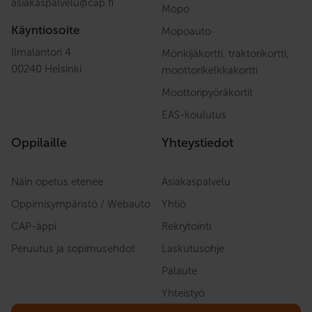
asiakaspalvelu
@
cap.fi
Mopo
Käyntiosoite
Mopoauto
Ilmalantori 4
Mönkijäkortti, traktorikortti,
00240 Helsinki
moottorikelkkakortti
Moottoripyöräkortit
EAS-koulutus
Oppilaille
Yhteystiedot
Näin opetus etenee
Asiakaspalvelu
Oppimisympäristö / Webauto
Yhtiö
CAP-äppi
Rekrytointi
Peruutus ja sopimusehdot
Laskutusohje
Palaute
Yhteistyö