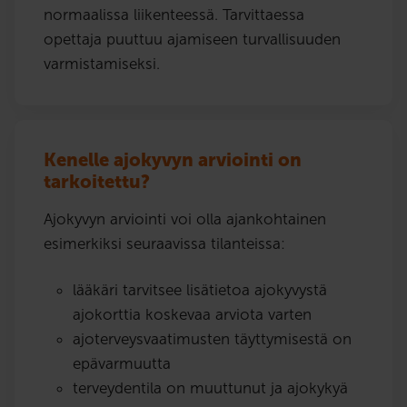
normaalissa liikenteessä. Tarvittaessa
opettaja puuttuu ajamiseen turvallisuuden
varmistamiseksi.
Kenelle ajokyvyn arviointi on
tarkoitettu?
Ajokyvyn arviointi voi olla ajankohtainen
esimerkiksi seuraavissa tilanteissa:
lääkäri tarvitsee lisätietoa ajokyvystä
ajokorttia koskevaa arviota varten
ajoterveysvaatimusten täyttymisestä on
epävarmuutta
terveydentila on muuttunut ja ajokykyä