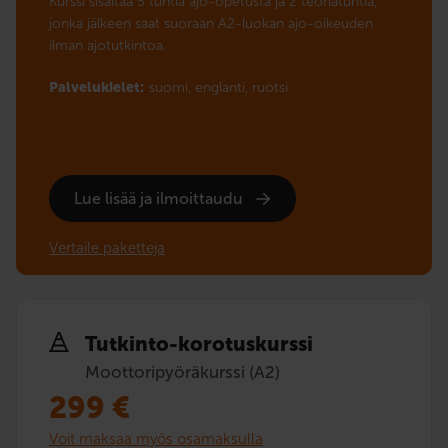
Kurssi sisältää 5 tuntia ajo-opetusta ja 2 teoriatuntia,
jonka jälkeen saat suoraan A2-luokan ajo-oikeuden
ilman ajotutkintoa.
Palvelukielet:
suomi,
englanti,
ruotsi
Lue lisää ja ilmoittaudu
Vertaile paketteja
Tutkinto-korotuskurssi
Moottoripyöräkurssi (A2)
299
€
Voit maksaa myös osamaksulla