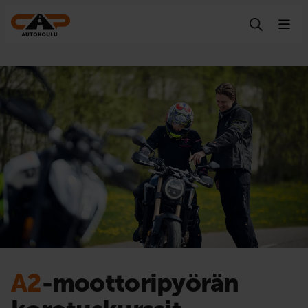
Hyppää sisältöön
A2
-moottoripyörän