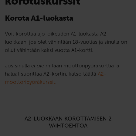
korotuskurssit
Korota A1-luokasta
Voit korottaa ajo-oikeuden A1-luokasta A2-
luokkaan, jos olet vähintään 18-vuotias ja sinulla on
ollut vähintään kaksi vuotta A1-kortti.
Jos sinulla
ei ole
mitään moottoripyöräkorttia ja
haluat suorittaa A2-kortin, katso täältä
A2-
moottoripyöräkurssit
.
A2-LUOKKAAN KOROTTAMISEN 2
VAIHTOEHTOA