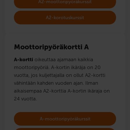
A2-moottoripyöräkurssit
A2-korotuskurssit
Moottoripyöräkortti A
A-kortti
oikeuttaa ajamaan kaikkia
moottoripyöriä. A-kortin ikäräja on 20
vuotta, jos kuljettajalla on ollut A2-kortti
vähintään kahden vuoden ajan. Ilman
aikaisempaa A2-korttia A-kortin ikäraja on
24 vuotta.
A-moottoripyöräkurssit