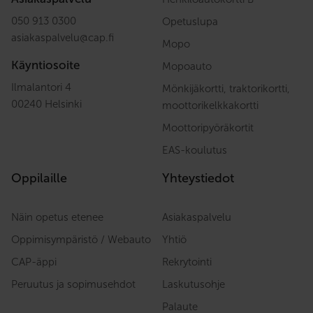
050 913 0300
Opetuslupa
asiakaspalvelu
@
cap.fi
Mopo
Käyntiosoite
Mopoauto
Ilmalantori 4
Mönkijäkortti, traktorikortti,
00240 Helsinki
moottorikelkkakortti
Moottoripyöräkortit
EAS-koulutus
Oppilaille
Yhteystiedot
Näin opetus etenee
Asiakaspalvelu
Oppimisympäristö / Webauto
Yhtiö
CAP-äppi
Rekrytointi
Peruutus ja sopimusehdot
Laskutusohje
Palaute