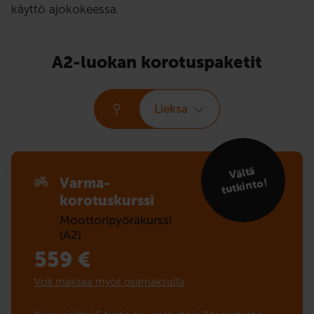
käyttö ajokokeessa.
A2-luokan korotuspaketit
Lieksa
Vältä
Varma-
tutkinto!
korotuskurssi
Moottoripyöräkurssi
(A2)
559
€
Voit maksaa myös osamaksulla