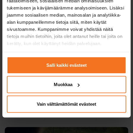
räätälöimiseen, sosiaalisen median ominaisuuksien
oppimisympäristö ja
oppikirja
tukemiseen ja kävijämäärämme analysoimiseen. Lisäksi
jaamme sosiaalisen median, mainosalan ja analytiikka-
Teoria­koe­
ei tarvita
tarvittaessa
alan kumppaneillemme tietoja siitä, miten käytät
harjoittelu­ohjelma
sivustoamme. Kumppanimme voivat yhdistää näitä
tietoja muihin tietoihin, joita olet antanut heille tai joita on
Koulutuskielet
suomi, englanti, ruotsi
suomi, englanti, r
kerätty, kun olet käyttänyt heidän palvelujaan.
valitulla
toimipisteellä
Verkkoteoriatunnit
suomeksi,
Salli kaikki evästeet
englanniksi ja
ruotsiksi.
Muokkaa
Hinta valitulla
559 €
299 €
toimipisteellä
+ viranomaiskulut
Vain välttämättömät evästeet
Ilmoittaudu
Ilmoittaud