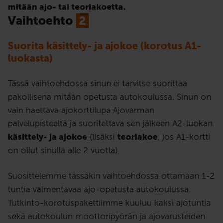
mitään ajo- tai teoriakoetta.
Vaihtoehto
2
Suorita käsittely- ja ajokoe (korotus A1-
luokasta)
Tässä vaihtoehdossa sinun ei tarvitse suorittaa
pakollisena mitään opetusta autokoulussa. Sinun on
vain haettava ajokorttilupa Ajovarman
palvelupisteeltä ja suoritettava sen jälkeen A2-luokan
käsittely- ja ajokoe
(lisäksi
teoriakoe
, jos A1-kortti
on ollut sinulla alle 2 vuotta).
Suosittelemme tässäkin vaihtoehdossa ottamaan 1-2
tuntia valmentavaa ajo-opetusta autokoulussa.
Tutkinto-korotuspakettiimme kuuluu kaksi ajotuntia
sekä autokoulun moottoripyörän ja ajovarusteiden