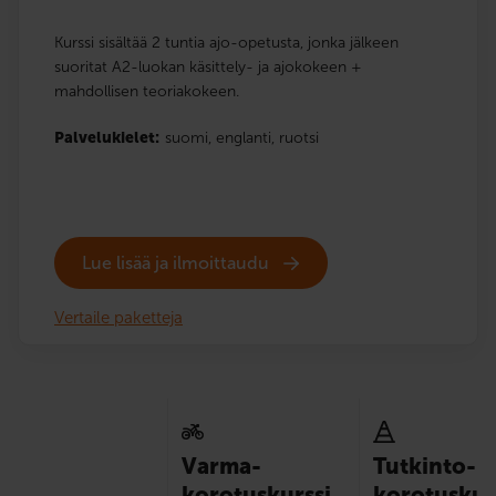
Kurssi sisältää 2 tuntia ajo-opetusta, jonka jälkeen
suoritat A2-luokan käsittely- ja ajokokeen +
mahdollisen teoriakokeen.
Palvelukielet:
suomi,
englanti,
ruotsi
Lue lisää ja ilmoittaudu
Vertaile paketteja
Varma-
Tutkinto-
korotuskurssi
korotuskur