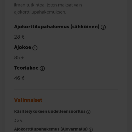
ilman tutkintoa, joten maksat vain
ajokorttilupahakemuksen.
Ajokorttilupahakemus (sähköinen)
28 €
Ajokoe
85 €
Teoriakoe
46 €
Valinnaiset
Käsittelykokeen uudelleensuoritus
36 €
Ajokorttilupahakemus (Ajovarmalla)