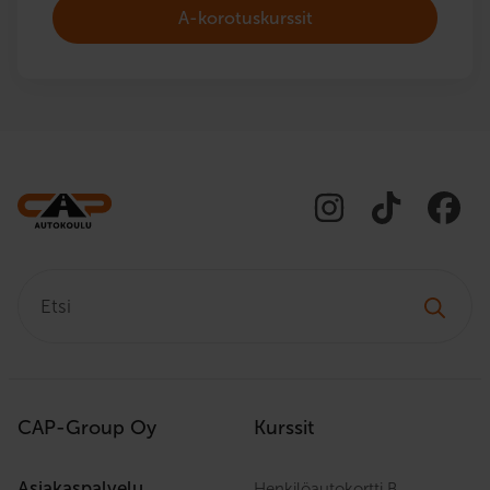
A-korotuskurssit
Etsi:
CAP-Group Oy
Kurssit
Asiakaspalvelu
Henkilöautokortti B