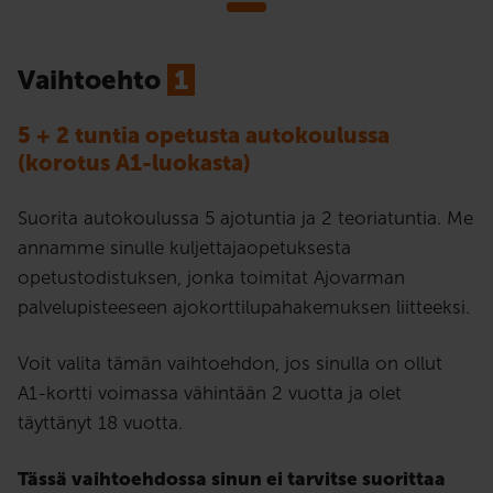
Vaihtoehto
1
5 + 2 tuntia opetusta autokoulussa
(korotus A1-luokasta)
Suorita autokoulussa 5 ajotuntia ja 2 teoriatuntia. Me
annamme sinulle kuljettajaopetuksesta
opetustodistuksen, jonka toimitat Ajovarman
palvelupisteeseen ajokorttilupahakemuksen liitteeksi.
Voit valita tämän vaihtoehdon, jos sinulla on ollut
A1-kortti voimassa vähintään 2 vuotta ja olet
täyttänyt 18 vuotta.
Tässä vaihtoehdossa sinun ei tarvitse suorittaa