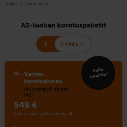
käyttö ajokokeessa.
A2-luokan korotuspaketit
Liminka
Vältä
Varma-
tutkinto!
korotuskurssi
Moottoripyöräkurssi
(A2)
549
€
Voit maksaa myös osamaksulla