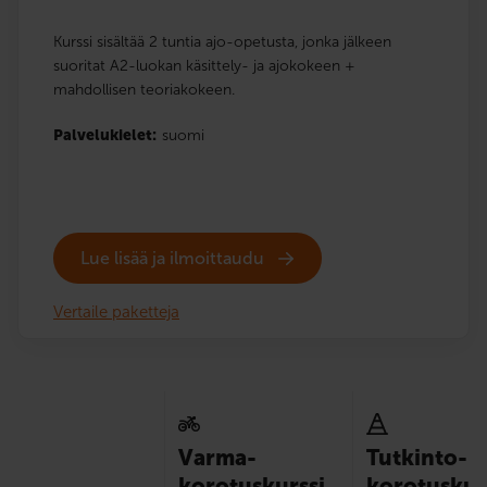
Kurssi sisältää 2 tuntia ajo-opetusta, jonka jälkeen
suoritat A2-luokan käsittely- ja ajokokeen +
mahdollisen teoriakokeen.
Palvelukielet:
suomi
Lue lisää ja ilmoittaudu
Vertaile paketteja
Varma-
Tutkinto-
korotuskurssi
korotuskur