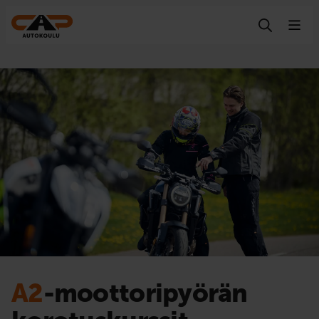
Hyppää sisältöön
A2
-moottoripyörän