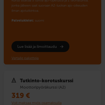
Kurssi sisältää 5 tuntia ajo-opetusta ja 2 teoriatuntia,
jonka jälkeen saat suoraan A2-luokan ajo-oikeuden
ilman ajotutkintoa.
Palvelukielet:
suomi
Lue lisää ja ilmoittaudu
Vertaile paketteja
Tutkinto-korotuskurssi
Moottoripyöräkurssi (A2)
319
€
Voit maksaa myös osamaksulla