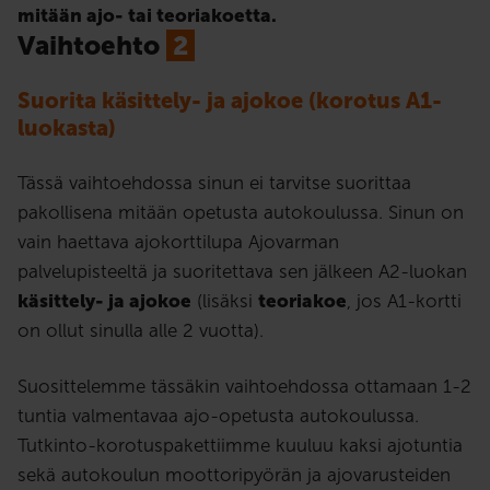
mitään ajo- tai teoriakoetta.
Vaihtoehto
2
Suorita käsittely- ja ajokoe (korotus A1-
luokasta)
Tässä vaihtoehdossa sinun ei tarvitse suorittaa
pakollisena mitään opetusta autokoulussa. Sinun on
vain haettava ajokorttilupa Ajovarman
palvelupisteeltä ja suoritettava sen jälkeen A2-luokan
käsittely- ja ajokoe
(lisäksi
teoriakoe
, jos A1-kortti
on ollut sinulla alle 2 vuotta).
Suosittelemme tässäkin vaihtoehdossa ottamaan 1-2
tuntia valmentavaa ajo-opetusta autokoulussa.
Tutkinto-korotuspakettiimme kuuluu kaksi ajotuntia
sekä autokoulun moottoripyörän ja ajovarusteiden