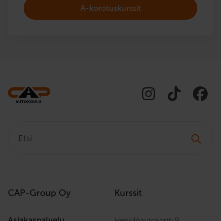
A-korotuskurssit
Etsi:
CAP-Group Oy
Kurssit
Asiakaspalvelu
Henkilöautokortti B