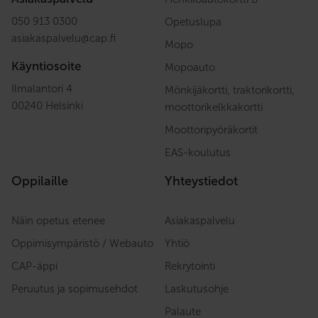
050 913 0300
Opetuslupa
asiakaspalvelu
@
cap.fi
Mopo
Käyntiosoite
Mopoauto
Ilmalantori 4
Mönkijäkortti, traktorikortti,
00240 Helsinki
moottorikelkkakortti
Moottoripyöräkortit
EAS-koulutus
Oppilaille
Yhteystiedot
Näin opetus etenee
Asiakaspalvelu
Oppimisympäristö / Webauto
Yhtiö
CAP-äppi
Rekrytointi
Peruutus ja sopimusehdot
Laskutusohje
Palaute