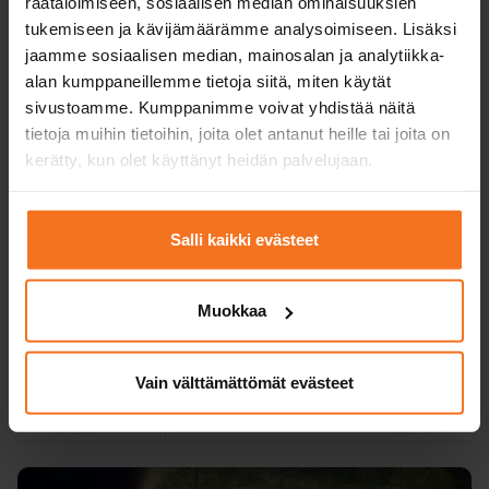
räätälöimiseen, sosiaalisen median ominaisuuksien
oppimisympäristö ja
oppikirja
tukemiseen ja kävijämäärämme analysoimiseen. Lisäksi
jaamme sosiaalisen median, mainosalan ja analytiikka-
Teoria­koe­
ei tarvita
tarvittaessa
alan kumppaneillemme tietoja siitä, miten käytät
harjoittelu­ohjelma
sivustoamme. Kumppanimme voivat yhdistää näitä
tietoja muihin tietoihin, joita olet antanut heille tai joita on
Koulutuskielet
suomi
suomi
kerätty, kun olet käyttänyt heidän palvelujaan.
valitulla
toimipisteellä
Verkkoteoriatunnit
suomeksi,
Salli kaikki evästeet
englanniksi ja
ruotsiksi.
Muokkaa
Hinta valitulla
549 €
319 €
toimipisteellä
+ viranomaiskulut
Vain välttämättömät evästeet
Ilmoittaudu
Ilmoittaud