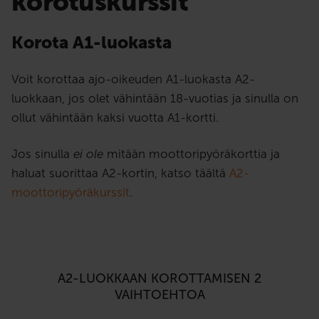
korotuskurssit
Korota A1-luokasta
Voit korottaa ajo-oikeuden A1-luokasta A2-
luokkaan, jos olet vähintään 18-vuotias ja sinulla on
ollut vähintään kaksi vuotta A1-kortti.
Jos sinulla
ei ole
mitään moottoripyöräkorttia ja
haluat suorittaa A2-kortin, katso täältä
A2-
moottoripyöräkurssit
.
A2-LUOKKAAN KOROTTAMISEN 2
VAIHTOEHTOA