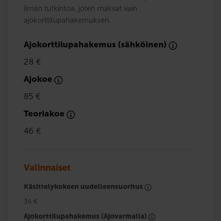
ilman tutkintoa, joten maksat vain
ajokorttilupahakemuksen.
Ajokorttilupahakemus (sähköinen)
28 €
Ajokoe
85 €
Teoriakoe
46 €
Valinnaiset
Käsittelykokeen uudelleensuoritus
36 €
Ajokorttilupahakemus (Ajovarmalla)