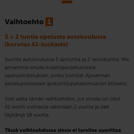
Vaihtoehto
1
5 + 2 tuntia opetusta autokoulussa
(korotus A1-luokasta)
Suorita autokoulussa 5 ajotuntia ja 2 teoriatuntia. Me
annamme sinulle kuljettajaopetuksesta
opetustodistuksen, jonka toimitat Ajovarman
palvelupisteeseen ajokorttilupahakemuksen liitteeksi.
Voit valita tämän vaihtoehdon, jos sinulla on ollut
A1-kortti voimassa vähintään 2 vuotta ja olet
täyttänyt 18 vuotta.
Tässä vaihtoehdossa sinun ei tarvitse suorittaa