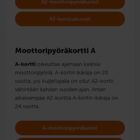
A2-moottoripyöräkurssit
A2-korotuskurssit
Moottoripyöräkortti A
A-kortti
oikeuttaa ajamaan kaikkia
moottoripyöriä. A-kortin ikäräja on 20
vuotta, jos kuljettajalla on ollut A2-kortti
vähintään kahden vuoden ajan. Ilman
aikaisempaa A2-korttia A-kortin ikäraja on
24 vuotta.
A-moottoripyöräkurssit