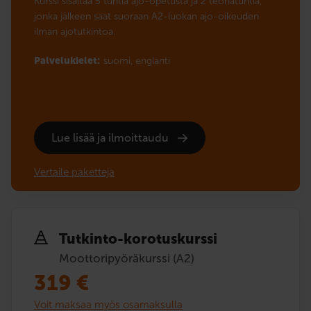
Kurssi sisältää 5 tuntia ajo-opetusta ja 2 teoriatuntia,
jonka jälkeen saat suoraan A2-luokan ajo-oikeuden
ilman ajotutkintoa.
Palvelukielet:
suomi,
englanti
Lue lisää ja ilmoittaudu
Vertaile paketteja
Tutkinto-korotuskurssi
Moottoripyöräkurssi (A2)
319
€
Voit maksaa myös osamaksulla