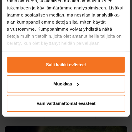
räätälöimiseen, sosiaalisen median ominaisuuksien
oppimisympäristö ja
oppikirja
tukemiseen ja kävijämäärämme analysoimiseen. Lisäksi
jaamme sosiaalisen median, mainosalan ja analytiikka-
Teoria­koe­
ei tarvita
tarvittaessa
alan kumppaneillemme tietoja siitä, miten käytät
harjoittelu­ohjelma
sivustoamme. Kumppanimme voivat yhdistää näitä
tietoja muihin tietoihin, joita olet antanut heille tai joita on
Koulutuskielet
suomi, englanti
suomi, englanti
kerätty, kun olet käyttänyt heidän palvelujaan.
valitulla
toimipisteellä
Verkkoteoriatunnit
suomeksi,
Salli kaikki evästeet
englanniksi ja
ruotsiksi.
Muokkaa
Hinta valitulla
549 €
319 €
toimipisteellä
+ viranomaiskulut
Vain välttämättömät evästeet
Ilmoittaudu
Ilmoittaud