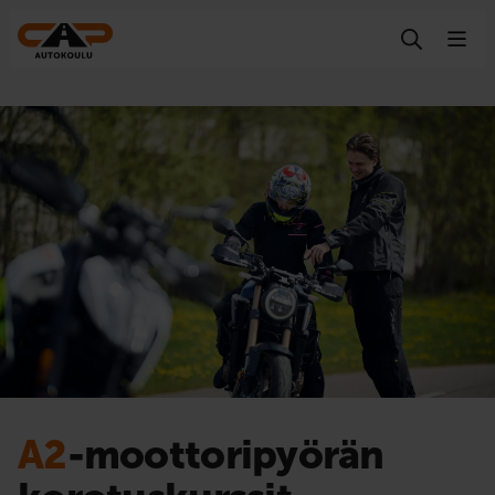
Hyppää sisältöön
A2
-moottoripyörän