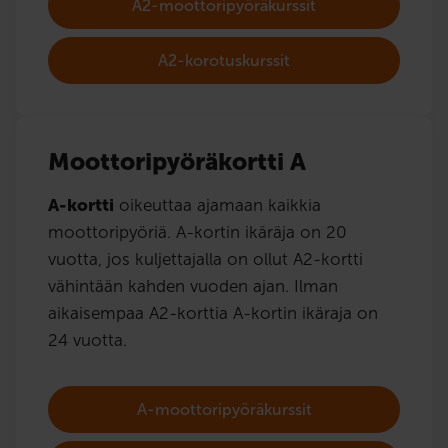
A2-moottoripyöräkurssit
A2-korotuskurssit
Moottoripyöräkortti A
A-kortti
oikeuttaa ajamaan kaikkia
moottoripyöriä. A-kortin ikäräja on 20
vuotta, jos kuljettajalla on ollut A2-kortti
vähintään kahden vuoden ajan. Ilman
aikaisempaa A2-korttia A-kortin ikäraja on
24 vuotta.
A-moottoripyöräkurssit