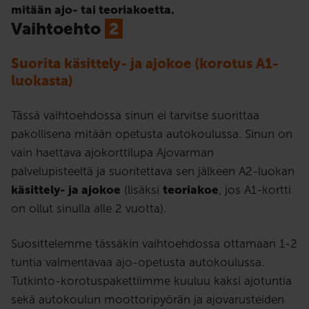
mitään ajo- tai teoriakoetta.
Vaihtoehto
2
Suorita käsittely- ja ajokoe (korotus A1-
luokasta)
Tässä vaihtoehdossa sinun ei tarvitse suorittaa
pakollisena mitään opetusta autokoulussa. Sinun on
vain haettava ajokorttilupa Ajovarman
palvelupisteeltä ja suoritettava sen jälkeen A2-luokan
käsittely- ja ajokoe
(lisäksi
teoriakoe
, jos A1-kortti
on ollut sinulla alle 2 vuotta).
Suosittelemme tässäkin vaihtoehdossa ottamaan 1-2
tuntia valmentavaa ajo-opetusta autokoulussa.
Tutkinto-korotuspakettiimme kuuluu kaksi ajotuntia
sekä autokoulun moottoripyörän ja ajovarusteiden