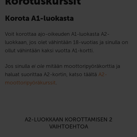
korotuskurssit
Korota A1-luokasta
Voit korottaa ajo-oikeuden A1-luokasta A2-
luokkaan, jos olet vähintään 18-vuotias ja sinulla on
ollut vähintään kaksi vuotta A1-kortti.
Jos sinulla
ei ole
mitään moottoripyöräkorttia ja
haluat suorittaa A2-kortin, katso täältä
A2-
moottoripyöräkurssit
.
A2-LUOKKAAN KOROTTAMISEN 2
VAIHTOEHTOA