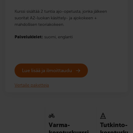
Kurssi sisältää 2 tuntia ajo-opetusta, jonka jälkeen
suoritat A2-luokan käsittely- ja ajokokeen +
mahdollisen teoriakokeen.
Palvelukielet:
suomi,
englanti
Lue lisää ja ilmoittaudu
Vertaile paketteja
Varma-
Tutkinto-
korotuskurssi
korotuskur