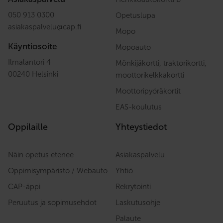
050 913 0300
Opetuslupa
asiakaspalvelu
@
cap.fi
Mopo
Käyntiosoite
Mopoauto
Ilmalantori 4
Mönkijäkortti, traktorikortti,
00240 Helsinki
moottorikelkkakortti
Moottoripyöräkortit
EAS-koulutus
Oppilaille
Yhteystiedot
Näin opetus etenee
Asiakaspalvelu
Oppimisympäristö / Webauto
Yhtiö
CAP-äppi
Rekrytointi
Peruutus ja sopimusehdot
Laskutusohje
Palaute