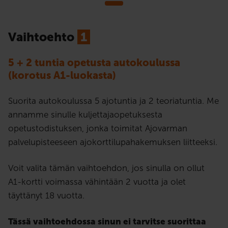
Vaihtoehto
1
5 + 2 tuntia opetusta autokoulussa
(korotus A1-luokasta)
Suorita autokoulussa 5 ajotuntia ja 2 teoriatuntia. Me
annamme sinulle kuljettajaopetuksesta
opetustodistuksen, jonka toimitat Ajovarman
palvelupisteeseen ajokorttilupahakemuksen liitteeksi.
Voit valita tämän vaihtoehdon, jos sinulla on ollut
A1-kortti voimassa vähintään 2 vuotta ja olet
täyttänyt 18 vuotta.
Tässä vaihtoehdossa sinun ei tarvitse suorittaa