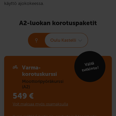
käyttö ajokokeessa.
A2-luokan korotuspaketit
Oulu Kastelli
Vältä
Varma-
tutkinto!
korotuskurssi
Moottoripyöräkurssi
(A2)
549
€
Voit maksaa myös osamaksulla