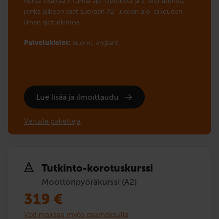
Kurssi sisältää 5 tuntia ajo-opetusta ja 2 teoriatuntia,
jonka jälkeen saat suoraan A2-luokan ajo-oikeuden
ilman ajotutkintoa.
Palvelukielet:
suomi,
englanti
Lue lisää ja ilmoittaudu
Vertaile paketteja
Tutkinto-korotuskurssi
Moottoripyöräkurssi (A2)
319
€
Voit maksaa myös osamaksulla