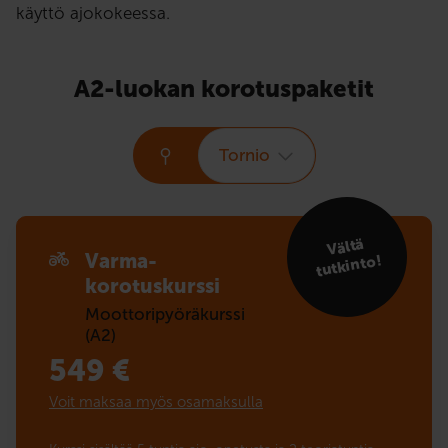
käyttö ajokokeessa.
A2-luokan korotuspaketit
Tornio
Vältä
Varma-
tutkinto!
korotuskurssi
Moottoripyöräkurssi
(A2)
549
€
Voit maksaa myös osamaksulla