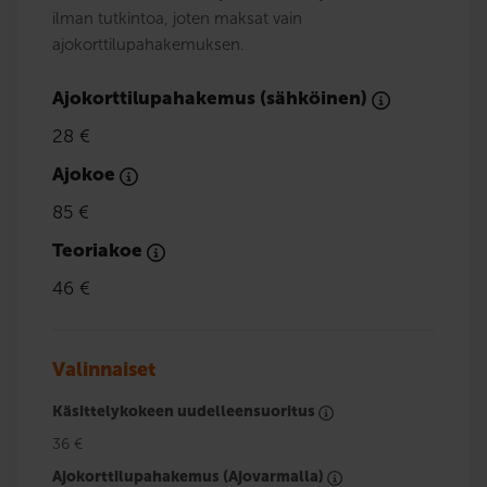
ilman tutkintoa, joten maksat vain
ajokorttilupahakemuksen.
Ajokorttilupahakemus (sähköinen)
28 €
Ajokoe
85 €
Teoriakoe
46 €
Valinnaiset
Käsittelykokeen uudelleensuoritus
36 €
Ajokorttilupahakemus (Ajovarmalla)