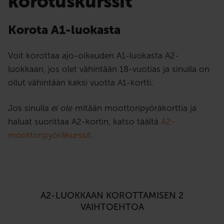
korotuskurssit
Korota A1-luokasta
Voit korottaa ajo-oikeuden A1-luokasta A2-
luokkaan, jos olet vähintään 18-vuotias ja sinulla on
ollut vähintään kaksi vuotta A1-kortti.
Jos sinulla
ei ole
mitään moottoripyöräkorttia ja
haluat suorittaa A2-kortin, katso täältä
A2-
moottoripyöräkurssit
.
A2-LUOKKAAN KOROTTAMISEN 2
VAIHTOEHTOA