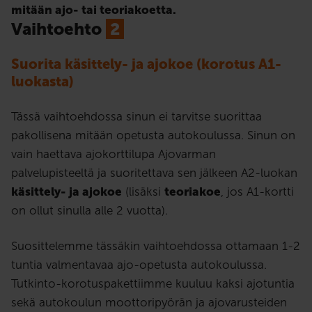
mitään ajo- tai teoriakoetta.
Vaihtoehto
2
Suorita käsittely- ja ajokoe (korotus A1-
luokasta)
Tässä vaihtoehdossa sinun ei tarvitse suorittaa
pakollisena mitään opetusta autokoulussa. Sinun on
vain haettava ajokorttilupa Ajovarman
palvelupisteeltä ja suoritettava sen jälkeen A2-luokan
käsittely- ja ajokoe
(lisäksi
teoriakoe
, jos A1-kortti
on ollut sinulla alle 2 vuotta).
Suosittelemme tässäkin vaihtoehdossa ottamaan 1-2
tuntia valmentavaa ajo-opetusta autokoulussa.
Tutkinto-korotuspakettiimme kuuluu kaksi ajotuntia
sekä autokoulun moottoripyörän ja ajovarusteiden