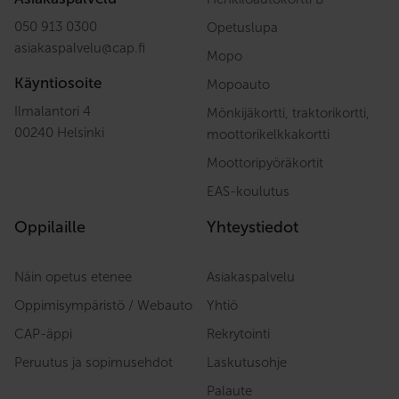
050 913 0300
Opetuslupa
asiakaspalvelu
@
cap.fi
Mopo
Käyntiosoite
Mopoauto
Ilmalantori 4
Mönkijäkortti, traktorikortti,
00240 Helsinki
moottorikelkkakortti
Moottoripyöräkortit
EAS-koulutus
Oppilaille
Yhteystiedot
Näin opetus etenee
Asiakaspalvelu
Oppimisympäristö / Webauto
Yhtiö
CAP-äppi
Rekrytointi
Peruutus ja sopimusehdot
Laskutusohje
Palaute