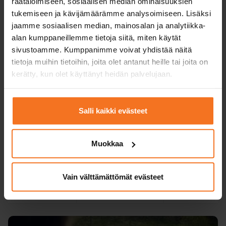
räätälöimiseen, sosiaalisen median ominaisuuksien
oppimisympäristö ja
oppikirja
tukemiseen ja kävijämäärämme analysoimiseen. Lisäksi
jaamme sosiaalisen median, mainosalan ja analytiikka-
Teoria­koe­
ei tarvita
tarvittaessa
alan kumppaneillemme tietoja siitä, miten käytät
harjoittelu­ohjelma
sivustoamme. Kumppanimme voivat yhdistää näitä
tietoja muihin tietoihin, joita olet antanut heille tai joita on
Koulutuskielet
suomi, englanti
suomi, englanti
kerätty, kun olet käyttänyt heidän palvelujaan.
valitulla
toimipisteellä
Verkkoteoriatunnit
suomeksi,
Salli kaikki evästeet
englanniksi ja
ruotsiksi.
Muokkaa
Hinta valitulla
549 €
319 €
toimipisteellä
+ viranomaiskulut
Vain välttämättömät evästeet
Ilmoittaudu
Ilmoittaud