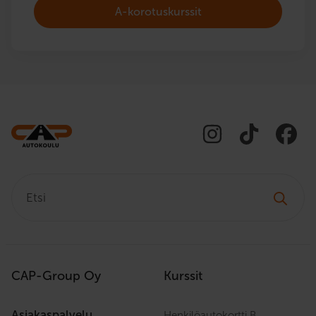
A-korotuskurssit
Etsi:
CAP-Group Oy
Kurssit
Asiakaspalvelu
Henkilöautokortti B