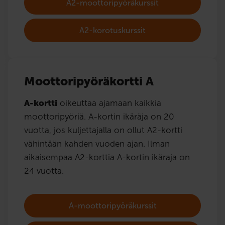
A2-moottoripyöräkurssit
A2-korotuskurssit
Moottoripyöräkortti A
A-kortti
oikeuttaa ajamaan kaikkia
moottoripyöriä. A-kortin ikäräja on 20
vuotta, jos kuljettajalla on ollut A2-kortti
vähintään kahden vuoden ajan. Ilman
aikaisempaa A2-korttia A-kortin ikäraja on
24 vuotta.
A-moottoripyöräkurssit