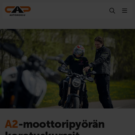
Hyppää sisältöön
A2
-moottoripyörän