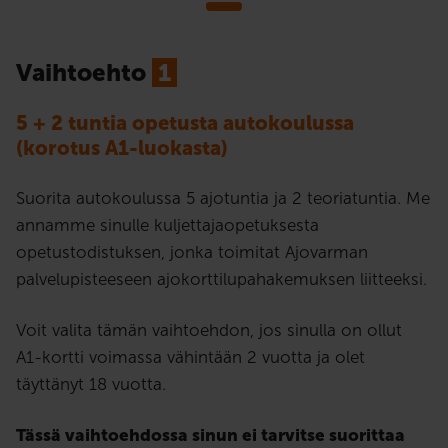
Vaihtoehto
1
5 + 2 tuntia opetusta autokoulussa
(korotus A1-luokasta)
Suorita autokoulussa 5 ajotuntia ja 2 teoriatuntia. Me
annamme sinulle kuljettajaopetuksesta
opetustodistuksen, jonka toimitat Ajovarman
palvelupisteeseen ajokorttilupahakemuksen liitteeksi.
Voit valita tämän vaihtoehdon, jos sinulla on ollut
A1-kortti voimassa vähintään 2 vuotta ja olet
täyttänyt 18 vuotta.
Tässä vaihtoehdossa sinun ei tarvitse suorittaa