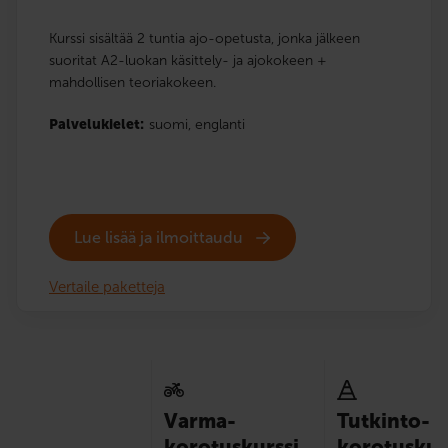
Kurssi sisältää 2 tuntia ajo-opetusta, jonka jälkeen
suoritat A2-luokan käsittely- ja ajokokeen +
mahdollisen teoriakokeen.
Palvelukielet:
suomi,
englanti
Lue lisää ja ilmoittaudu
Vertaile paketteja
Varma-
Tutkinto-
korotuskurssi
korotuskur