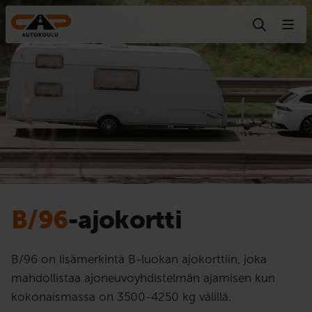
Hyppää sisältöön
B/96
-ajokortti
B/96 on lisämerkintä B-luokan ajokorttiin, joka
mahdollistaa ajoneuvoyhdistelmän ajamisen kun
kokonaismassa on 3500-4250 kg välillä.