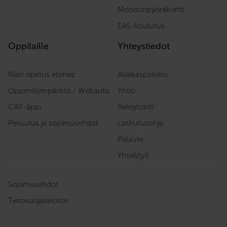
Moottoripyöräkortit
EAS-koulutus
Oppilaille
Yhteystiedot
Näin opetus etenee
Asiakaspalvelu
Oppimisympäristö / Webauto
Yhtiö
CAP-äppi
Rekrytointi
Peruutus ja sopimusehdot
Laskutusohje
Palaute
Yhteistyö
Sopimusehdot
Tietosuojaseloste