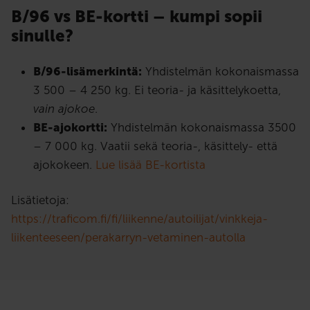
B/96 vs BE-kortti – kumpi sopii
sinulle?
B/96-lisämerkintä:
Yhdistelmän kokonaismassa
3 500 – 4 250 kg. Ei teoria- ja käsittelykoetta,
vain ajokoe
.
BE-ajokortti:
Yhdistelmän kokonaismassa 3500
– 7 000 kg. Vaatii sekä teoria-, käsittely- että
ajokokeen.
Lue lisää BE-kortista
Lisätietoja:
https://traficom.fi/fi/liikenne/autoilijat/vinkkeja-
liikenteeseen/perakarryn-vetaminen-autolla