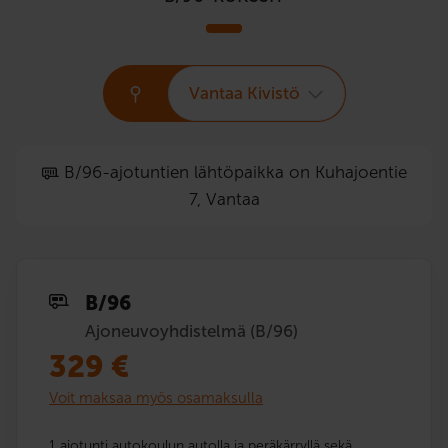
Vantaa Kivistö
B/96-ajotuntien lähtöpaikka on Kuhajoentie
7, Vantaa
B/96
Ajoneuvoyhdistelmä (B/96)
329
€
Voit maksaa myös osamaksulla
1 ajotunti autokoulun autolla ja peräkärryllä sekä