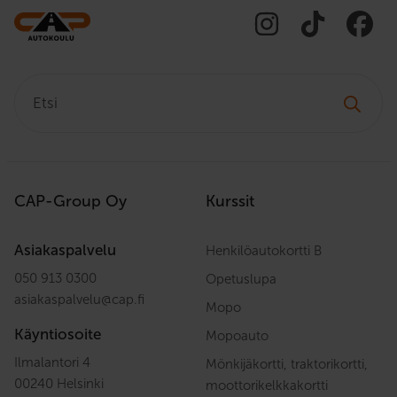
Etsi:
CAP-Group Oy
Kurssit
Asiakaspalvelu
Henkilöautokortti B
050 913 0300
Opetuslupa
asiakaspalvelu
@
cap.fi
Mopo
Käyntiosoite
Mopoauto
Ilmalantori 4
Mönkijäkortti, traktorikortti,
00240 Helsinki
moottorikelkkakortti