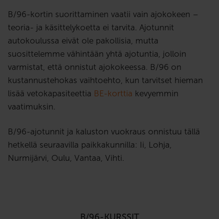
B/96-kortin suorittaminen vaatii vain ajokokeen –
teoria- ja käsittelykoetta ei tarvita. Ajotunnit
autokoulussa eivät ole pakollisia, mutta
suosittelemme vähintään yhtä ajotuntia, jolloin
varmistat, että onnistut ajokokeessa. B/96 on
kustannustehokas vaihtoehto, kun tarvitset hieman
lisää vetokapasiteettia
BE-korttia
kevyemmin
vaatimuksin.
B/96-ajotunnit ja kaluston vuokraus onnistuu tällä
hetkellä seuraavilla paikkakunnilla: Ii, Lohja,
Nurmijärvi, Oulu, Vantaa, Vihti.
B/96-KURSSIT