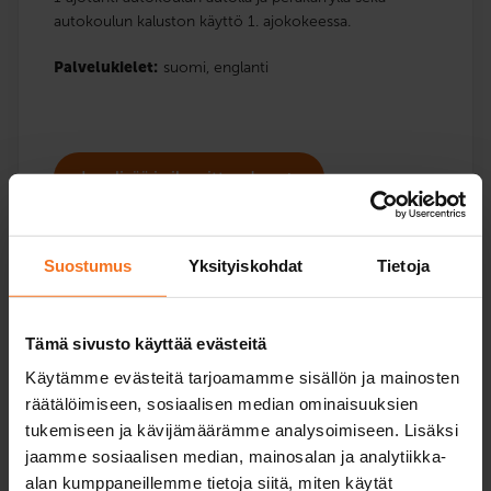
autokoulun kaluston käyttö 1. ajokokeessa.
Palvelukielet:
suomi,
englanti
Lue lisää ja ilmoittaudu
Suostumus
Yksityiskohdat
Tietoja
Milloin tarvitset B/96-korttia?
Tämä sivusto käyttää evästeitä
Tarvitset B/96-kortin, kun ajoneuvoyhdistelmän
Käytämme evästeitä tarjoamamme sisällön ja mainosten
kokonaismassa ylittää 3 500 kg mutta ei ylitä 4 250
räätälöimiseen, sosiaalisen median ominaisuuksien
kg. Tämä on käytännöllinen vaihtoehto esimerkiksi
tukemiseen ja kävijämäärämme analysoimiseen. Lisäksi
matkailuvaunujen tai isompien perävaunujen
jaamme sosiaalisen median, mainosalan ja analytiikka-
vetämiseen.
alan kumppaneillemme tietoja siitä, miten käytät