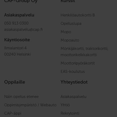
CAP-Group Oy
Kurssit
Asiakaspalvelu
Henkilöautokortti B
050 913 0300
Opetuslupa
asiakaspalvelu
@
cap.fi
Mopo
Käyntiosoite
Mopoauto
Ilmalantori 4
Mönkijäkortti, traktorikortti,
00240 Helsinki
moottorikelkkakortti
Moottoripyöräkortit
EAS-koulutus
Oppilaille
Yhteystiedot
Näin opetus etenee
Asiakaspalvelu
Oppimisympäristö / Webauto
Yhtiö
CAP-äppi
Rekrytointi