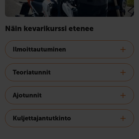
Näin kevarikurssi etenee
Ilmoittautuminen
Teoriatunnit
Ajotunnit
Kuljettajantutkinto