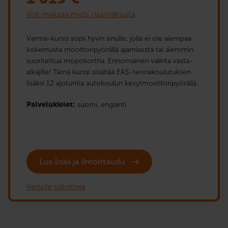
Voit maksaa myös osamaksulla
Varma-kurssi sopii hyvin sinulle, jolla ei ole aiempaa
kokemusta moottoripyörällä ajamisesta tai aiemmin
suoritettua mopokorttia. Erinomainen valinta vasta-
alkajille! Tämä kurssi sisältää EAS-teoriakoulutuksen
lisäksi 12 ajotuntia autokoulun kevytmoottoripyörällä.
Palvelukielet:
suomi,
englanti
Lue lisää ja ilmoittaudu
Vertaile paketteja