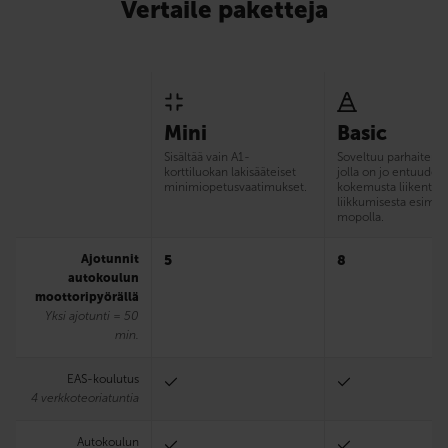
Vertaile paketteja
Mini
Basic
Sisältää vain A1-
Soveltuu parhaiten si
korttiluokan lakisääteiset
jolla on jo entuudes
minimiopetusvaatimukset.
kokemusta liikentee
liikkumisesta esim.
mopolla.
Ajotunnit
5
8
autokoulun
moottoripyörällä
Yksi ajotunti = 50
min.
EAS-koulutus
4 verkkoteoriatuntia
Autokoulun