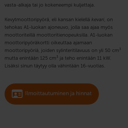
vasta-alkaja tai jo kokeneempi kuljettaja.
Kevytmoottoripyörä, eli kansan kielellä
kevari
, on
tehokas A1-luokan ajoneuvo, jolla saa ajaa myös
moottoriteillä moottoritienopeuksilla. A1-luokan
moottoripyöräkortti oikeuttaa ajamaan
moottoripyöriä, joiden sylinteritilavuus on yli 50 cm³
mutta enintään 125 cm³ ja teho enintään 11 kW.
Lisäksi sinun täytyy olla vähintään 16-vuotias.
Ilmoittautuminen ja hinnat