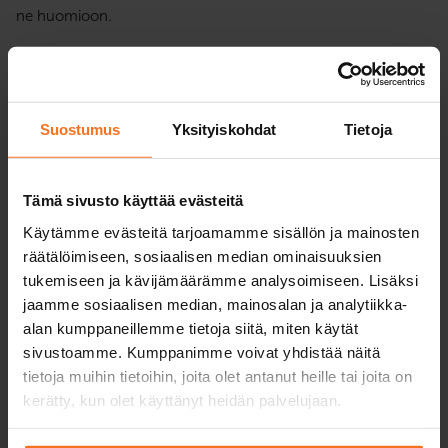
ne huomioon.
Suostumus
Yksityiskohdat
Tietoja
Suorita omaan tahtiin
Tämä sivusto käyttää evästeitä
Meille on tärkeää, että autokoulun suorittaminen onnistuu
juostavasti oppilaan omien aikataulujen mukaan. Teoriatunnit
Käytämme evästeitä tarjoamamme sisällön ja mainosten
voi aloittaa vaikka heti ilmoittautumisen jälkeen.
räätälöimiseen, sosiaalisen median ominaisuuksien
Teoriaopinnot pääsee suorittamaan netissä, missä ja milloin
tukemiseen ja kävijämäärämme analysoimiseen. Lisäksi
tahansa. Ajotunnit sovitaan aina yhdessä oman
jaamme sosiaalisen median, mainosalan ja analytiikka-
vastuuopettajan kanssa. Huolehdimme, että autokoulu tulee
alan kumppaneillemme tietoja siitä, miten käytät
suoritettua yhteisesti sovitussa tavoiteaikataulussa.
sivustoamme. Kumppanimme voivat yhdistää näitä
tietoja muihin tietoihin, joita olet antanut heille tai joita on
kerätty, kun olet käyttänyt heidän palvelujaan.