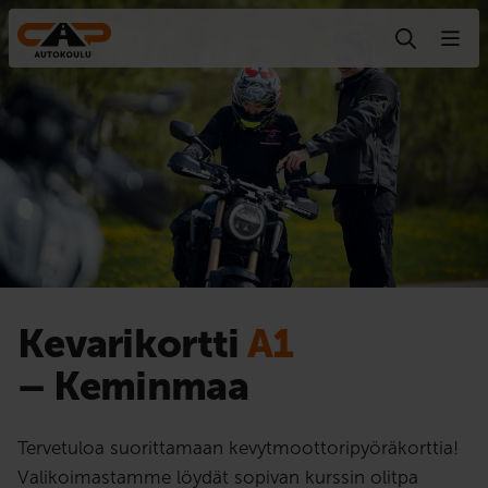
Hyppää sisältöön
Kevarikortti
A1
– Keminmaa
Tervetuloa suorittamaan kevytmoottoripyöräkorttia!
Valikoimastamme löydät sopivan kurssin olitpa