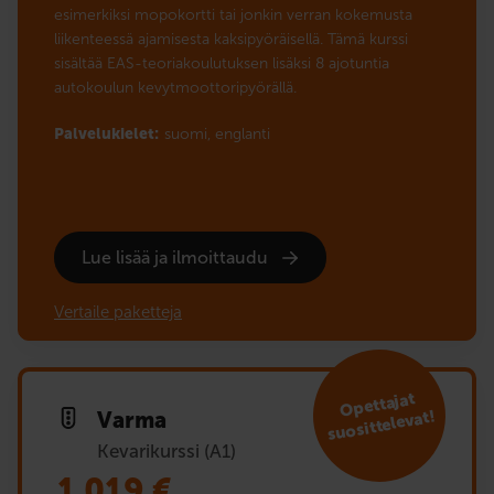
esimerkiksi mopokortti tai jonkin verran kokemusta
liikenteessä ajamisesta kaksipyöräisellä. Tämä kurssi
sisältää EAS-teoriakoulutuksen lisäksi 8 ajotuntia
autokoulun kevytmoottoripyörällä.
Palvelukielet:
suomi,
englanti
Lue lisää ja ilmoittaudu
Vertaile paketteja
Opet­ta­jat
suosittelevat!
Varma
Kevarikurssi (A1)
1 019
€