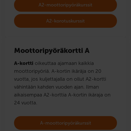
A2-moottoripyöräkurssit
A2-korotuskurssit
Moottoripyöräkortti A
A-kortti
oikeuttaa ajamaan kaikkia
moottoripyöriä. A-kortin ikäräja on 20
vuotta, jos kuljettajalla on ollut A2-kortti
vähintään kahden vuoden ajan. Ilman
aikaisempaa A2-korttia A-kortin ikäraja on
24 vuotta.
A-moottoripyöräkurssit