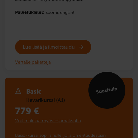
Palvelukielet:
suomi,
englanti
Lue lisää ja ilmoittaudu
Vertaile paketteja
Suosituin
Basic
Kevarikurssi (A1)
779
€
Voit maksaa myös osamaksulla
Basic-kurssi sopii sinulle, jolla on entuudestaan