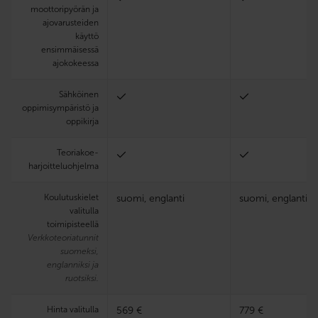
moottoripyörän ja
ajovarusteiden
käyttö
ensimmäisessä
ajokokeessa
Sähköinen
oppimisympäristö ja
oppikirja
Teoria­koe­
harjoittelu­ohjelma
Koulutuskielet
suomi, englanti
suomi, englanti
valitulla
toimipisteellä
Verkkoteoriatunnit
suomeksi,
englanniksi ja
ruotsiksi.
Hinta valitulla
569 €
779 €