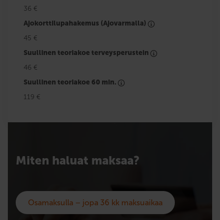
36 €
Ajokorttilupahakemus (Ajovarmalla)
45 €
Suullinen teoriakoe terveysperustein
46 €
Suullinen teoriakoe 60 min.
119 €
Miten haluat maksaa?
Osamaksulla – jopa 36 kk maksuaikaa