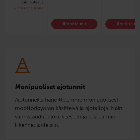
toimipisteellä
+ viranomaiskulut
Ilmoittaudu
Ilmoittaud
Monipuoliset ajotunnit
Ajotunneilla harjoittelemme monipuolisesti
moottoripyörän käsittelyä ja ajotaitoja. Näin
valmistaudut ajokokeeseen ja tosielämän
liikennetilanteisiin.