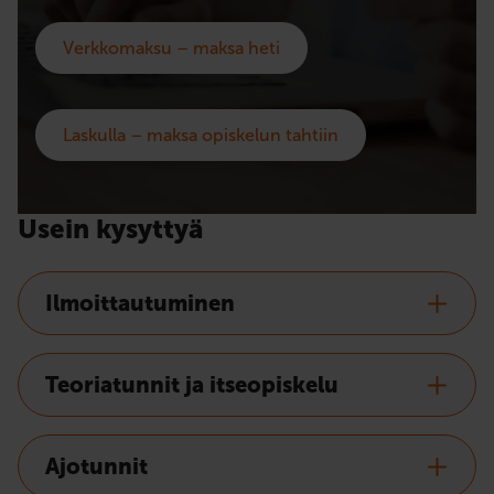
Verkkomaksu – maksa heti
Laskulla – maksa opiskelun tahtiin
Usein kysyttyä
Ilmoittautuminen
Teoriatunnit ja itseopiskelu
Ajotunnit