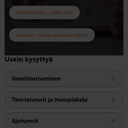
Verkkomaksu – maksa heti
Laskulla – maksa opiskelun tahtiin
Usein kysyttyä
Ilmoittautuminen
Teoriatunnit ja itseopiskelu
Ajotunnit