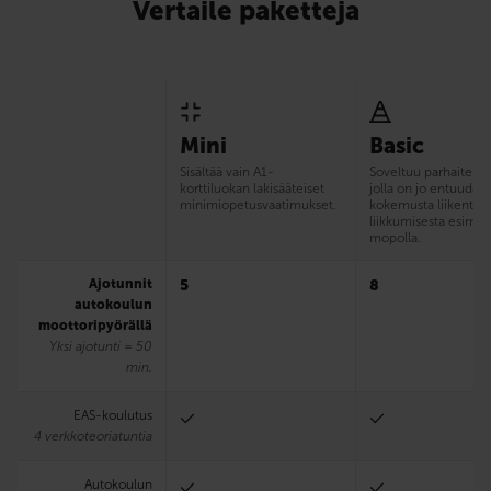
Vertaile paketteja
Mini
Basic
Sisältää vain A1-
Soveltuu parhaiten si
korttiluokan lakisääteiset
jolla on jo entuudes
minimiopetusvaatimukset.
kokemusta liikentee
liikkumisesta esim.
mopolla.
Ajotunnit
5
8
autokoulun
moottoripyörällä
Yksi ajotunti = 50
min.
EAS-koulutus
4 verkkoteoriatuntia
Autokoulun