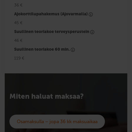
36 €
Ajokorttilupahakemus (Ajovarmalla)
45 €
Suullinen teoriakoe terveysperustein
46 €
Suullinen teoriakoe 60 min.
119 €
Miten haluat maksaa?
Osamaksulla – jopa 36 kk maksuaikaa