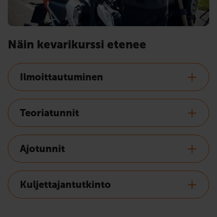
Näin kevarikurssi etenee
Ilmoittautuminen
Teoriatunnit
Ajotunnit
Kuljettajantutkinto