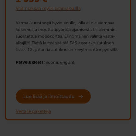
Voit maksaa myös osamaksulla
Varma-kurssi sopii hyvin sinulle, jolla ei ole aiempaa
kokemusta moottoripyörällä ajamisesta tai aiemmin
suoritettua mopokorttia. Erinomainen valinta vasta-
alkajille! Tämä kurssi sisältää EAS-teoriakoulutuksen
lisäksi 12 ajotuntia autokoulun kevytmoottoripyörällä.
Palvelukielet:
suomi,
englanti
Lue lisää ja ilmoittaudu
Vertaile paketteja