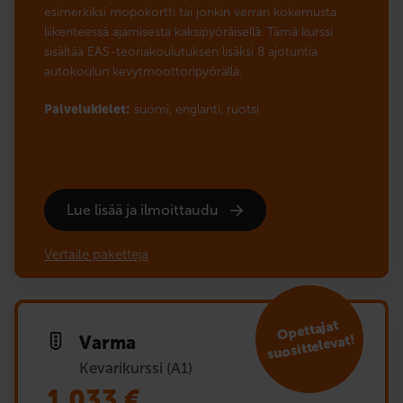
esimerkiksi mopokortti tai jonkin verran kokemusta
liikenteessä ajamisesta kaksipyöräisellä. Tämä kurssi
sisältää EAS-teoriakoulutuksen lisäksi 8 ajotuntia
autokoulun kevytmoottoripyörällä.
Palvelukielet:
suomi,
englanti,
ruotsi
Lue lisää ja ilmoittaudu
Vertaile paketteja
Opet­ta­jat
suosittelevat!
Varma
Kevarikurssi (A1)
1 033
€