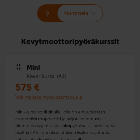
Nummela
Kevytmoottoripyöräkurssit
Mini
Kevarikurssi (A1)
575
€
Voit maksaa myös osamaksulla
Mini-kurssi sopii sinulle, jolla on entuudestaan
esimerkiksi mopokortti ja paljon kokemusta
liikenteessä ajamisesta kaksipyöräisellä. Tämä kurssi
sisältää EAS-teoriakoulutuksen lisäksi 5 ajotuntia
autokoulun kevytmoottoripyörällä.