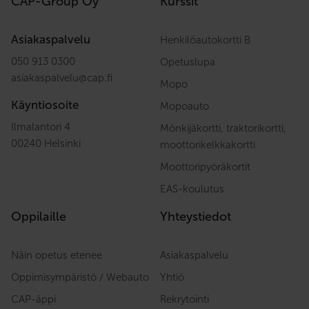
CAP-Group Oy
Kurssit
Asiakaspalvelu
Henkilöautokortti B
050 913 0300
Opetuslupa
asiakaspalvelu
@
cap.fi
Mopo
Käyntiosoite
Mopoauto
Ilmalantori 4
Mönkijäkortti, traktorikortti,
00240 Helsinki
moottorikelkkakortti
Moottoripyöräkortit
EAS-koulutus
Oppilaille
Yhteystiedot
Näin opetus etenee
Asiakaspalvelu
Oppimisympäristö / Webauto
Yhtiö
CAP-äppi
Rekrytointi