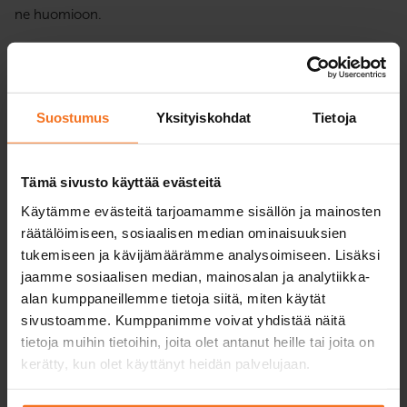
ne huomioon.
Suostumus
Yksityiskohdat
Tietoja
Suorita omaan tahtiin
Tämä sivusto käyttää evästeitä
Meille on tärkeää, että autokoulun suorittaminen onnistuu
juostavasti oppilaan omien aikataulujen mukaan. Teoriatunnit
Käytämme evästeitä tarjoamamme sisällön ja mainosten
voi aloittaa vaikka heti ilmoittautumisen jälkeen.
räätälöimiseen, sosiaalisen median ominaisuuksien
Teoriaopinnot pääsee suorittamaan netissä, missä ja milloin
tukemiseen ja kävijämäärämme analysoimiseen. Lisäksi
tahansa. Ajotunnit sovitaan aina yhdessä oman
jaamme sosiaalisen median, mainosalan ja analytiikka-
vastuuopettajan kanssa. Huolehdimme, että autokoulu tulee
alan kumppaneillemme tietoja siitä, miten käytät
suoritettua yhteisesti sovitussa tavoiteaikataulussa.
sivustoamme. Kumppanimme voivat yhdistää näitä
tietoja muihin tietoihin, joita olet antanut heille tai joita on
kerätty, kun olet käyttänyt heidän palvelujaan.