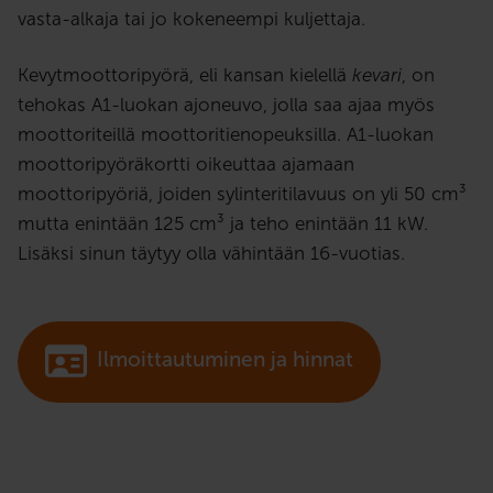
vasta-alkaja tai jo kokeneempi kuljettaja.
Kevytmoottoripyörä, eli kansan kielellä
kevari
, on
tehokas A1-luokan ajoneuvo, jolla saa ajaa myös
moottoriteillä moottoritienopeuksilla. A1-luokan
moottoripyöräkortti oikeuttaa ajamaan
moottoripyöriä, joiden sylinteritilavuus on yli 50 cm³
mutta enintään 125 cm³ ja teho enintään 11 kW.
Lisäksi sinun täytyy olla vähintään 16-vuotias.
Ilmoittautuminen ja hinnat