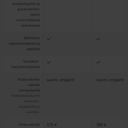
moottoripyörän ja
ajovarusteiden
käyttö
ensimmäisessä
ajokokeessa
Sähköinen
oppimisympäristö ja
oppikirja
Teoria­koe­
harjoittelu­ohjelma
Koulutuskielet
suomi, englanti
suomi, englanti, r
valitulla
toimipisteellä
Verkkoteoriatunnit
suomeksi,
englanniksi ja
ruotsiksi.
Hinta valitulla
575 €
789 €