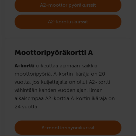
A2-moottoripyöräkurssit
A2-korotuskurssit
Moottoripyöräkortti A
A-kortti
oikeuttaa ajamaan kaikkia
moottoripyöriä. A-kortin ikäräja on 20
vuotta, jos kuljettajalla on ollut A2-kortti
vähintään kahden vuoden ajan. Ilman
aikaisempaa A2-korttia A-kortin ikäraja on
24 vuotta.
A-moottoripyöräkurssit