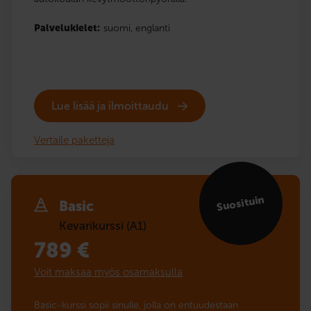
Palvelukielet:
suomi,
englanti
Lue lisää ja ilmoittaudu
Vertaile paketteja
Suosituin
Basic
Kevarikurssi (A1)
789
€
Voit maksaa myös osamaksulla
Basic-kurssi sopii sinulle, jolla on entuudestaan