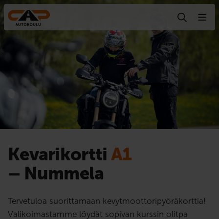
Hyppää sisältöön
Kevarikortti
A1
– Nummela
Tervetuloa suorittamaan kevytmoottoripyöräkorttia!
Valikoimastamme löydät sopivan kurssin olitpa