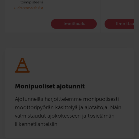
toimipisteellä
+ viranomaiskulut
Ilmoittaudu
Ilmoittaud
Monipuoliset ajotunnit
Ajotunneilla harjoittelemme monipuolisesti
moottoripyörän käsittelyä ja ajotaitoja. Näin
valmistaudut ajokokeeseen ja tosielämän
liikennetilanteisiin.