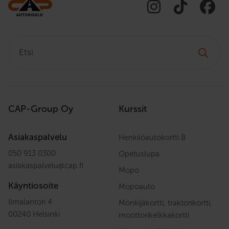
Etsi:
CAP-Group Oy
Kurssit
Asiakaspalvelu
Henkilöautokortti B
050 913 0300
Opetuslupa
asiakaspalvelu
@
cap.fi
Mopo
Käyntiosoite
Mopoauto
Ilmalantori 4
Mönkijäkortti, traktorikortti,
00240 Helsinki
moottorikelkkakortti