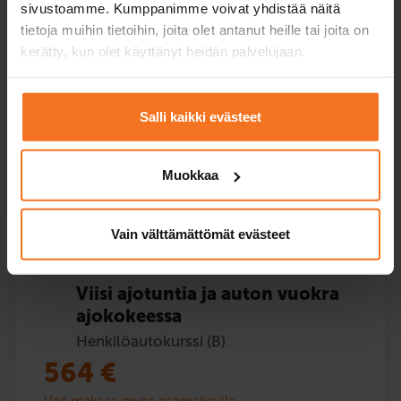
sivustoamme. Kumppanimme voivat yhdistää näitä
Voit maksaa myös osamaksulla
tietoja muihin tietoihin, joita olet antanut heille tai joita on
kerätty, kun olet käyttänyt heidän palvelujaan.
Viisi (5) lisäajotuntia autokoulun autolla.
Palvelukielet:
suomi
Salli kaikki evästeet
Muokkaa
Ilmoittaudu
Vain välttämättömät evästeet
Viisi ajotuntia ja auton vuokra
ajokokeessa
Henkilöautokurssi (B)
564
€
Voit maksaa myös osamaksulla