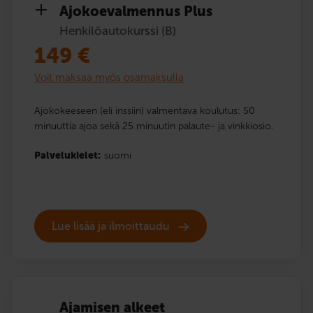
Ajokoe­valmennus Plus
Henkilöautokurssi (B)
149
€
Voit maksaa myös osamaksulla
Ajokokeeseen (eli inssiin) valmentava koulutus: 50
minuuttia ajoa sekä 25 minuutin palaute- ja vinkkiosio.
Palvelukielet:
suomi
Lue lisää ja ilmoittaudu
Ajamisen alkeet