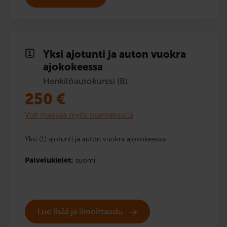
Yksi ajotunti ja auton vuokra
ajokokeessa
Henkilöautokurssi (B)
250
€
Voit maksaa myös osamaksulla
Yksi (1) ajotunti ja auton vuokra ajokokeessa.
Palvelukielet:
suomi
Lue lisää ja ilmoittaudu