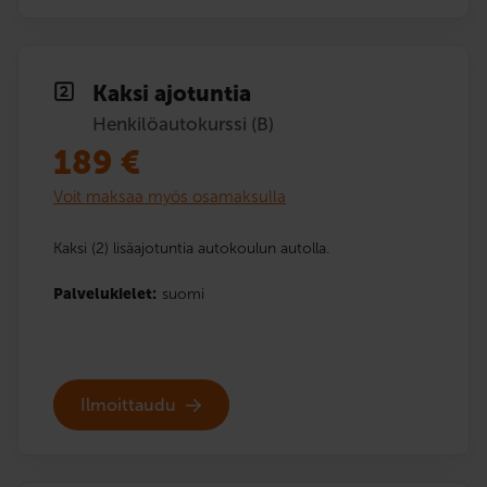
Kaksi ajotuntia
Henkilöautokurssi (B)
189
€
Voit maksaa myös osamaksulla
Kaksi (2) lisäajotuntia autokoulun autolla.
Palvelukielet:
suomi
Ilmoittaudu