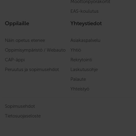
Moottoripyöräkortit
EAS-koulutus
Oppilaille
Yhteystiedot
Näin opetus etenee
Asiakaspalvelu
Oppimisympäristö / Webauto
Yhtiö
CAP-äppi
Rekrytointi
Peruutus ja sopimusehdot
Laskutusohje
Palaute
Yhteistyö
Sopimusehdot
Tietosuojaseloste