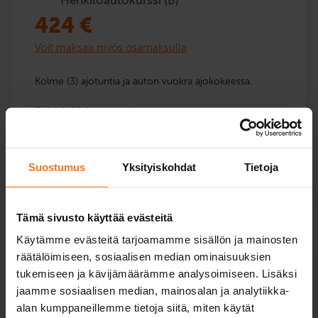
424
€
Voit maksaa myös osamaksulla
Kolme (3) ajotuntia ja auton vuokra ajokokeessa.
Palvelukielet:
suomi
Suostumus
Yksityiskohdat
Tietoja
Lue lisää ja ilmoittaudu
Tämä sivusto käyttää evästeitä
Käytämme evästeitä tarjoamamme sisällön ja mainosten
räätälöimiseen, sosiaalisen median ominaisuuksien
Viisi ajotuntia
tukemiseen ja kävijämäärämme analysoimiseen. Lisäksi
Henkilöautokurssi (B)
jaamme sosiaalisen median, mainosalan ja analytiikka-
409
€
alan kumppaneillemme tietoja siitä, miten käytät