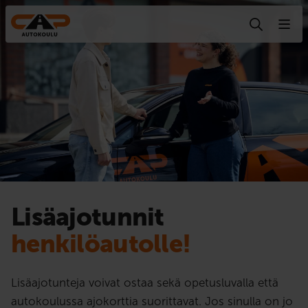
Hyppää sisältöön
Lisäajotunnit
henkilöautolle!
Lisäajotunteja voivat ostaa sekä opetusluvalla että
autokoulussa ajokorttia suorittavat. Jos sinulla on jo