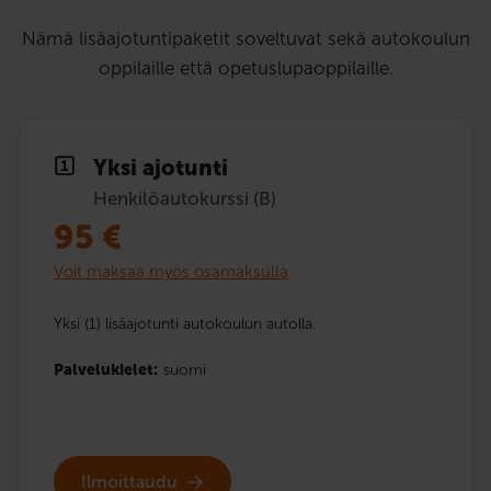
Nämä lisäajotuntipaketit soveltuvat sekä autokoulun
oppilaille että opetuslupaoppilaille.
Yksi ajotunti
Henkilöautokurssi (B)
95
€
Voit maksaa myös osamaksulla
Yksi (1) lisäajotunti autokoulun autolla.
Palvelukielet:
suomi
Ilmoittaudu