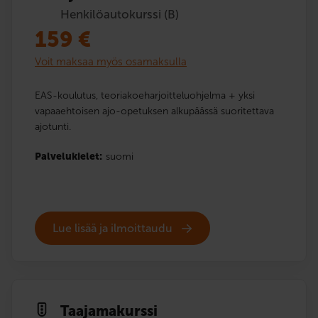
Henkilöautokurssi (B)
159
€
Voit maksaa myös osamaksulla
EAS-koulutus, teoriakoeharjoitteluohjelma + yksi
vapaaehtoisen ajo-opetuksen alkupäässä suoritettava
ajotunti.
Palvelukielet:
suomi
Lue lisää ja ilmoittaudu
Taajama­kurssi