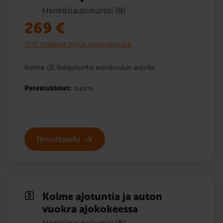
Henkilöautokurssi (B)
269
€
Voit maksaa myös osamaksulla
Kolme (3) lisäajotuntia autokoulun autolla.
Palvelukielet:
suomi
Ilmoittaudu
Kolme ajotuntia ja auton
vuokra ajokokeessa
Henkilöautokurssi (B)