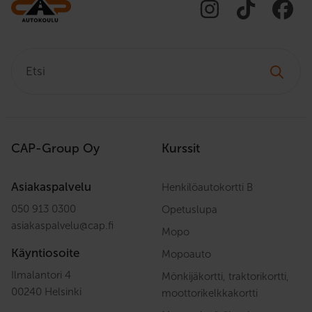
Etsi:
CAP-Group Oy
Kurssit
Asiakaspalvelu
Henkilöautokortti B
050 913 0300
Opetuslupa
asiakaspalvelu
@
cap.fi
Mopo
Käyntiosoite
Mopoauto
Ilmalantori 4
Mönkijäkortti, traktorikortti,
00240 Helsinki
moottorikelkkakortti