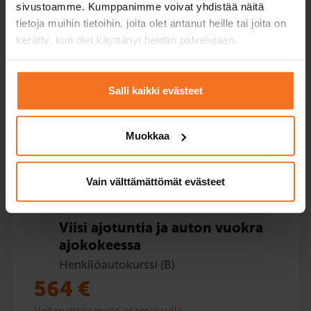
sivustoamme. Kumppanimme voivat yhdistää näitä
Voit maksaa myös osamaksulla
tietoja muihin tietoihin, joita olet antanut heille tai joita on
kerätty, kun olet käyttänyt heidän palvelujaan.
Viisi (5) lisäajotuntia autokoulun autolla.
Palvelukielet:
suomi
Salli kaikki evästeet
Muokkaa
Ilmoittaudu
Vain välttämättömät evästeet
Viisi ajotuntia ja auton vuokra
ajokokeessa
Henkilöautokurssi (B)
564
€
Voit maksaa myös osamaksulla