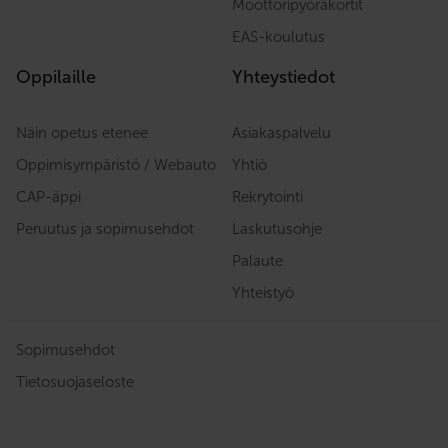
Moottoripyöräkortit
EAS-koulutus
Oppilaille
Yhteystiedot
Näin opetus etenee
Asiakaspalvelu
Oppimisympäristö / Webauto
Yhtiö
CAP-äppi
Rekrytointi
Peruutus ja sopimusehdot
Laskutusohje
Palaute
Yhteistyö
Sopimusehdot
Tietosuojaseloste