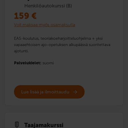
Henkilöautokurssi (B)
159
€
Voit maksaa myös osamaksulla
EAS-koulutus, teoriakoeharjoitteluohjelma + yksi
vapaaehtoisen ajo-opetuksen alkupäässä suoritettava
ajotunti.
Palvelukielet:
suomi
Lue lisää ja ilmoittaudu
Taajama­kurssi