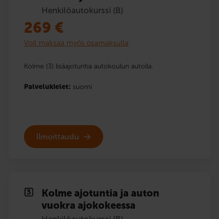
Henkilöautokurssi (B)
269
€
Voit maksaa myös osamaksulla
Kolme (3) lisäajotuntia autokoulun autolla.
Palvelukielet:
suomi
Ilmoittaudu
Kolme ajotuntia ja auton
vuokra ajokokeessa
Henkilöautokurssi (B)