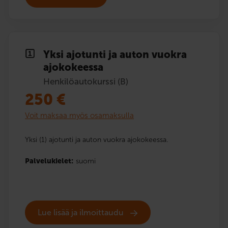
Yksi ajotunti ja auton vuokra
ajokokeessa
Henkilöautokurssi (B)
250
€
Voit maksaa myös osamaksulla
Yksi (1) ajotunti ja auton vuokra ajokokeessa.
Palvelukielet:
suomi
Lue lisää ja ilmoittaudu