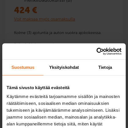
424
€
Voit maksaa myös osamaksulla
Kolme (3) ajotuntia ja auton vuokra ajokokeessa.
Palvelukielet:
suomi
Suostumus
Yksityiskohdat
Tietoja
Lue lisää ja ilmoittaudu
Tämä sivusto käyttää evästeitä
Käytämme evästeitä tarjoamamme sisällön ja mainosten
räätälöimiseen, sosiaalisen median ominaisuuksien
Viisi ajotuntia
tukemiseen ja kävijämäärämme analysoimiseen. Lisäksi
Henkilöautokurssi (B)
jaamme sosiaalisen median, mainosalan ja analytiikka-
409
€
alan kumppaneillemme tietoja siitä, miten käytät