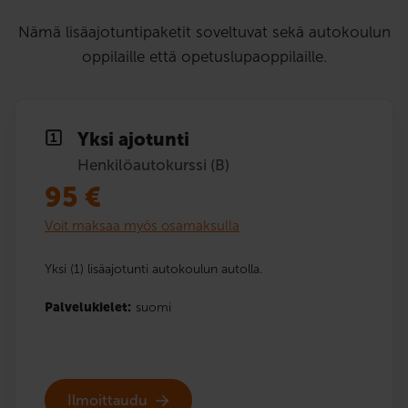
Nämä lisäajotuntipaketit soveltuvat sekä autokoulun
oppilaille että opetuslupaoppilaille.
Yksi ajotunti
Henkilöautokurssi (B)
95
€
Voit maksaa myös osamaksulla
Yksi (1) lisäajotunti autokoulun autolla.
Palvelukielet:
suomi
Ilmoittaudu