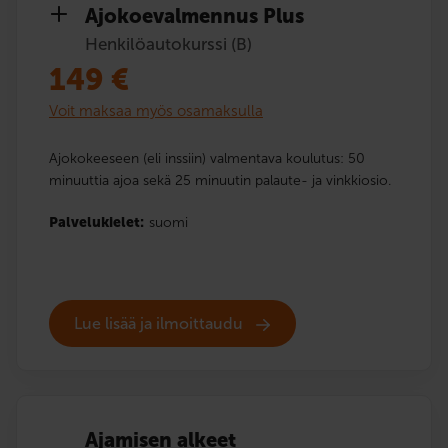
Ajokoe­valmennus Plus
Henkilöautokurssi (B)
149
€
Voit maksaa myös osamaksulla
Ajokokeeseen (eli inssiin) valmentava koulutus: 50
minuuttia ajoa sekä 25 minuutin palaute- ja vinkkiosio.
Palvelukielet:
suomi
Lue lisää ja ilmoittaudu
Ajamisen alkeet