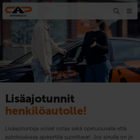
Hyppää sisältöön
Lisäajotunnit
henkilöautolle!
Lisäajotunteja voivat ostaa sekä opetusluvalla että
autokoulussa ajokorttia suorittavat. Jos sinulla on jo