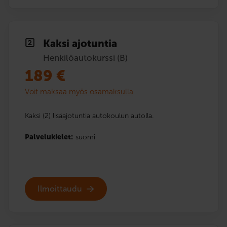
Kaksi ajotuntia
Henkilöautokurssi (B)
189
€
Voit maksaa myös osamaksulla
Kaksi (2) lisäajotuntia autokoulun autolla.
Palvelukielet:
suomi
Ilmoittaudu