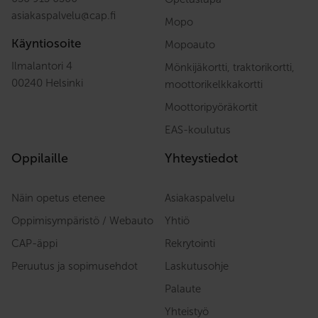
asiakaspalvelu
@
cap.fi
Mopo
Käyntiosoite
Mopoauto
Ilmalantori 4
Mönkijäkortti, traktorikortti,
00240 Helsinki
moottorikelkkakortti
Moottoripyöräkortit
EAS-koulutus
Oppilaille
Yhteystiedot
Näin opetus etenee
Asiakaspalvelu
Oppimisympäristö / Webauto
Yhtiö
CAP-äppi
Rekrytointi
Peruutus ja sopimusehdot
Laskutusohje
Palaute
Yhteistyö