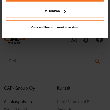
Muokkaa
Vain välttämättömät evästeet
Etsi:
CAP-Group Oy
Kurssit
Asiakaspalvelu
Henkilöautokortti B
050 913 0300
Opetuslupa