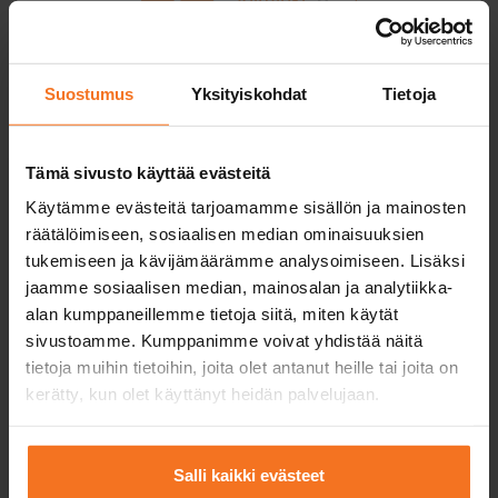
Mopotunnit suoritetaan skootterilla.
Suostumus
Yksityiskohdat
Tietoja
Yksi ajotunti
Tämä sivusto käyttää evästeitä
Mopokurssi (AM120)
Käytämme evästeitä tarjoamamme sisällön ja mainosten
97
€
räätälöimiseen, sosiaalisen median ominaisuuksien
tukemiseen ja kävijämäärämme analysoimiseen. Lisäksi
Voit maksaa myös osamaksulla
jaamme sosiaalisen median, mainosalan ja analytiikka-
alan kumppaneillemme tietoja siitä, miten käytät
Yksi (1) ajotunti autokoulun mopolla.
sivustoamme. Kumppanimme voivat yhdistää näitä
tietoja muihin tietoihin, joita olet antanut heille tai joita on
Palvelukielet:
suomi,
englanti,
ruotsi
kerätty, kun olet käyttänyt heidän palvelujaan.
Salli kaikki evästeet
Ilmoittaudu