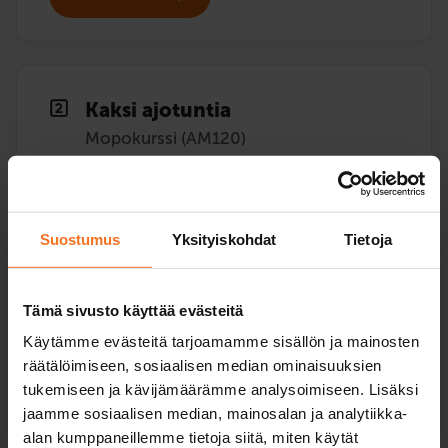
Kaksi ajotuntia
Mopokurssi (AM120)
189
€
Voit maksaa myös osamaksulla
Suostumus
Yksityiskohdat
Tietoja
Kaksi (2) ajotuntia autokoulun mopolla.
Palvelukielet:
suomi,
ruotsi,
englanti
Tämä sivusto käyttää evästeitä
Käytämme evästeitä tarjoamamme sisällön ja mainosten
räätälöimiseen, sosiaalisen median ominaisuuksien
tukemiseen ja kävijämäärämme analysoimiseen. Lisäksi
Ilmoittaudu
jaamme sosiaalisen median, mainosalan ja analytiikka-
alan kumppaneillemme tietoja siitä, miten käytät