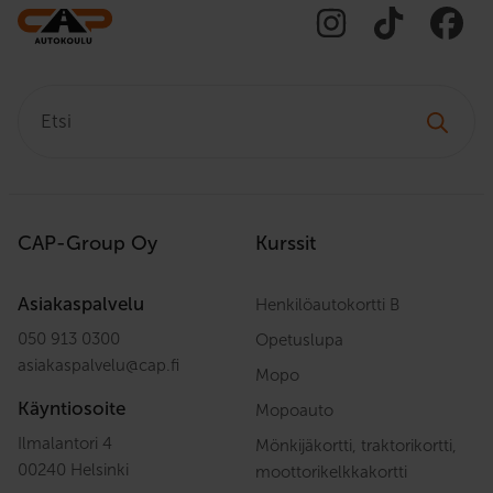
Etsi:
CAP-Group Oy
Kurssit
Asiakaspalvelu
Henkilöautokortti B
050 913 0300
Opetuslupa
asiakaspalvelu
@
cap.fi
Mopo
Käyntiosoite
Mopoauto
Ilmalantori 4
Mönkijäkortti, traktorikortti,
00240 Helsinki
moottorikelkkakortti