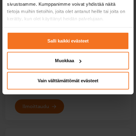
sivustoamme. Kumppanimme voivat yhdistää näitä
tietoja muihin tietoihin, joita olet antanut heille tai joita on
Kolme ajotuntia
kerätty, kun olet käyttänyt heidän palvelujaan.
Mopokurssi (AM120)
269
€
Salli kaikki evästeet
Voit maksaa myös osamaksulla
Muokkaa
Kolme (3) ajotuntia autokoulun mopolla.
Palvelukielet:
suomi,
ruotsi,
englanti
Vain välttämättömät evästeet
Ilmoittaudu