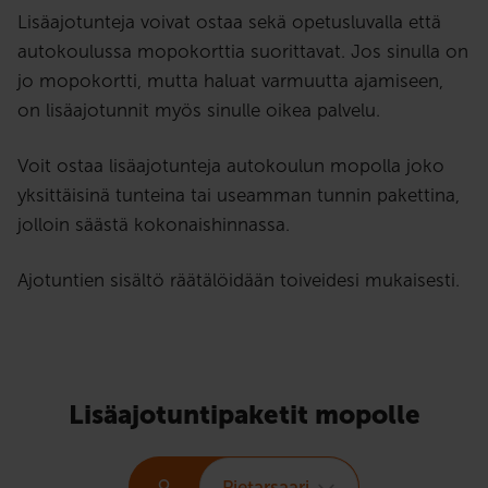
Lisäajotunteja voivat ostaa sekä opetusluvalla että
autokoulussa mopokorttia suorittavat. Jos sinulla on
jo mopokortti, mutta haluat varmuutta ajamiseen,
on lisäajotunnit myös sinulle oikea palvelu.
Voit ostaa lisäajotunteja autokoulun mopolla joko
yksittäisinä tunteina tai useamman tunnin pakettina,
jolloin säästä kokonaishinnassa.
Ajotuntien sisältö räätälöidään toiveidesi mukaisesti.
Lisäajotuntipaketit mopolle
Pietarsaari