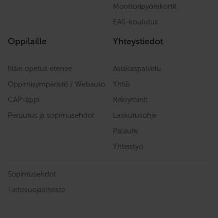
Moottoripyöräkortit
EAS-koulutus
Oppilaille
Yhteystiedot
Näin opetus etenee
Asiakaspalvelu
Oppimisympäristö / Webauto
Yhtiö
CAP-äppi
Rekrytointi
Peruutus ja sopimusehdot
Laskutusohje
Palaute
Yhteistyö
Sopimusehdot
Tietosuojaseloste