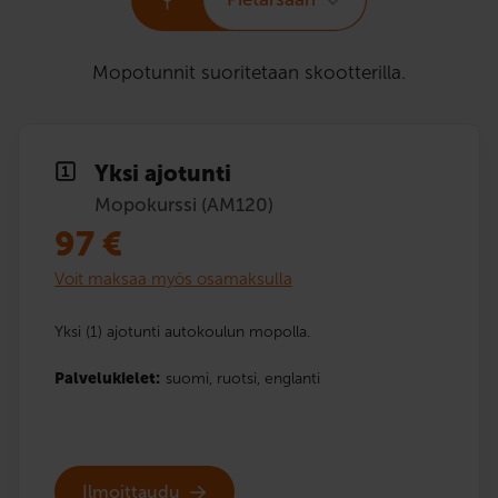
Mopotunnit suoritetaan skootterilla.
Yksi ajotunti
Mopokurssi (AM120)
97
€
Voit maksaa myös osamaksulla
Yksi (1) ajotunti autokoulun mopolla.
Palvelukielet:
suomi,
ruotsi,
englanti
Ilmoittaudu