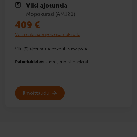
Viisi ajotuntia
Mopokurssi (AM120)
409
€
Voit maksaa myös osamaksulla
Viisi (5) ajotuntia autokoulun mopolla.
Palvelukielet:
suomi,
ruotsi,
englanti
Ilmoittaudu