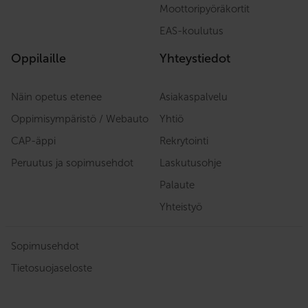
Moottoripyöräkortit
EAS-koulutus
Oppilaille
Yhteystiedot
Näin opetus etenee
Asiakaspalvelu
Oppimisympäristö / Webauto
Yhtiö
CAP-äppi
Rekrytointi
Peruutus ja sopimusehdot
Laskutusohje
Palaute
Yhteistyö
Sopimusehdot
Tietosuojaseloste