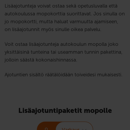
Lisäajotunteja voivat ostaa sekä opetusluvalla että
autokoulussa mopokorttia suorittavat. Jos sinulla on
jo mopokortti, mutta haluat varmuutta ajamiseen,
on lisäajotunnit myös sinulle oikea palvelu.
Voit ostaa lisäajotunteja autokoulun mopolla joko
yksittäisinä tunteina tai useamman tunnin pakettina,
jolloin säästä kokonaishinnassa.
Ajotuntien sisältö räätälöidään toiveidesi mukaisesti.
Lisäajotuntipaketit mopolle
Varkaus