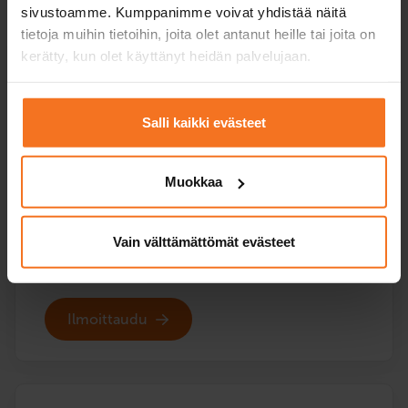
sivustoamme. Kumppanimme voivat yhdistää näitä
tietoja muihin tietoihin, joita olet antanut heille tai joita on
Kolme ajotuntia
kerätty, kun olet käyttänyt heidän palvelujaan.
Mopokurssi (AM120)
249
€
Salli kaikki evästeet
Voit maksaa myös osamaksulla
Muokkaa
Kolme (3) ajotuntia autokoulun mopolla.
Palvelukielet:
suomi
Vain välttämättömät evästeet
Ilmoittaudu