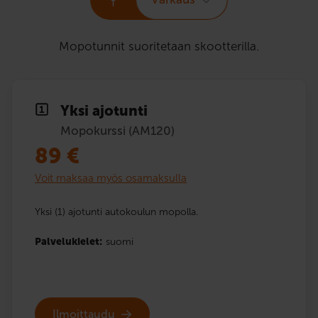
Mopotunnit suoritetaan skootterilla.
Yksi ajotunti
Mopokurssi (AM120)
89
€
Voit maksaa myös osamaksulla
Yksi (1) ajotunti autokoulun mopolla.
Palvelukielet:
suomi
Ilmoittaudu