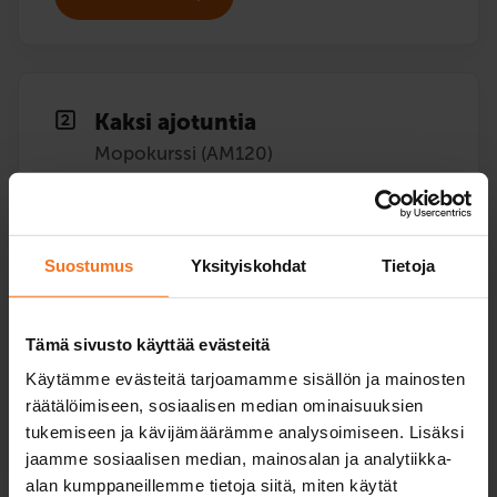
Kaksi ajotuntia
Mopokurssi (AM120)
169
€
Voit maksaa myös osamaksulla
Suostumus
Yksityiskohdat
Tietoja
Kaksi (2) ajotuntia autokoulun mopolla.
Palvelukielet:
suomi
Tämä sivusto käyttää evästeitä
Käytämme evästeitä tarjoamamme sisällön ja mainosten
räätälöimiseen, sosiaalisen median ominaisuuksien
tukemiseen ja kävijämäärämme analysoimiseen. Lisäksi
Ilmoittaudu
jaamme sosiaalisen median, mainosalan ja analytiikka-
alan kumppaneillemme tietoja siitä, miten käytät