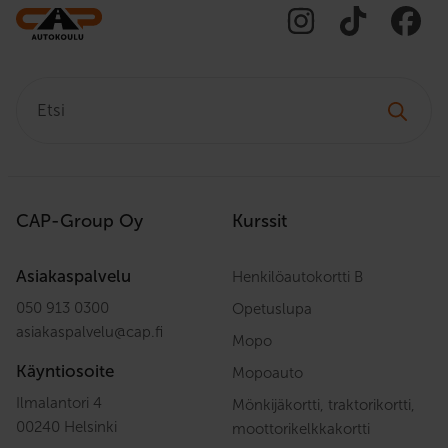
Etsi:
CAP-Group Oy
Kurssit
Asiakaspalvelu
Henkilöautokortti B
050 913 0300
Opetuslupa
asiakaspalvelu
@
cap.fi
Mopo
Käyntiosoite
Mopoauto
Ilmalantori 4
Mönkijäkortti, traktorikortti,
00240 Helsinki
moottorikelkkakortti