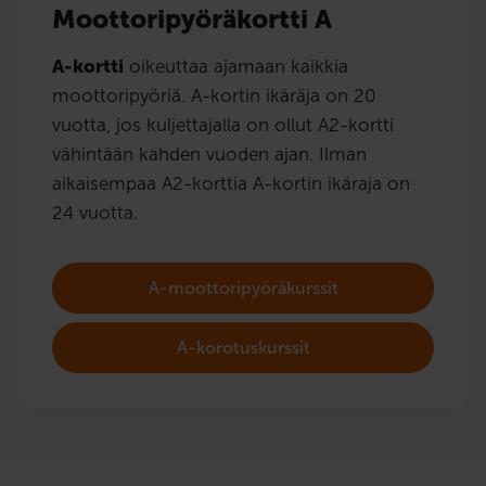
Moottoripyöräkortti A
A-kortti
oikeuttaa ajamaan kaikkia
moottoripyöriä. A-kortin ikäräja on 20
vuotta, jos kuljettajalla on ollut A2-kortti
vähintään kahden vuoden ajan. Ilman
aikaisempaa A2-korttia A-kortin ikäraja on
24 vuotta.
A-moottoripyöräkurssit
A-korotuskurssit