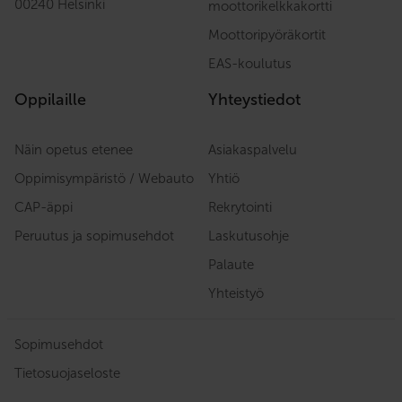
00240 Helsinki
moottorikelkkakortti
Moottoripyöräkortit
EAS-koulutus
Oppilaille
Yhteystiedot
Näin opetus etenee
Asiakaspalvelu
Oppimisympäristö / Webauto
Yhtiö
CAP-äppi
Rekrytointi
Peruutus ja sopimusehdot
Laskutusohje
Palaute
Yhteistyö
Sopimusehdot
Tietosuojaseloste