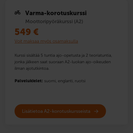
Varma-korotuskurssi
Moottoripyöräkurssi (A2)
549
€
Voit maksaa myös osamaksulla
Kurssi sisältää 5 tuntia ajo-opetusta ja 2 teoriatuntia,
jonka jälkeen saat suoraan A2-luokan ajo-oikeuden
ilman ajotutkintoa.
Palvelukielet:
suomi,
englanti,
ruotsi
Lisätietoa A2-korotuskursseista