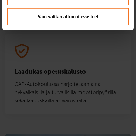
saat suoritettua kätevästi netissä, kun sinulle
parhaiten sopii.
Vain välttämättömät evästeet
Laadukas opetuskalusto
CAP-Autokoulussa harjoitellaan aina
nykyaikaisilla ja turvallisilla moottoripyörillä
sekä laadukkailla ajovarusteilla.