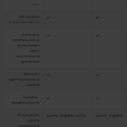
min.
EAS-koulutus
4 verkkoteoriatuntia
Autokoulun
moottoripyörän ja
ajovarusteiden
käyttö
ensimmäisessä
ajokokeessa
Sähköinen
oppimisympäristö ja
oppikirja
Teoria­koe­
harjoittelu­ohjelma
Koulutuskielet
suomi, englanti, ruotsi
suomi, englanti, r
valitulla
toimipisteellä