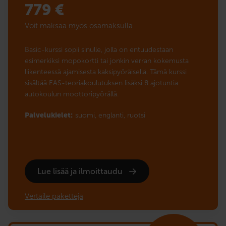
779
€
Voit maksaa myös osamaksulla
Basic-kurssi sopii sinulle, jolla on entuudestaan
esimerkiksi mopokortti tai jonkin verran kokemusta
liikenteessä ajamisesta kaksipyöräisellä. Tämä kurssi
sisältää EAS-teoriakoulutuksen lisäksi 8 ajotuntia
autokoulun moottoripyörällä.
Palvelukielet:
suomi,
englanti,
ruotsi
Lue lisää ja ilmoittaudu
Vertaile paketteja