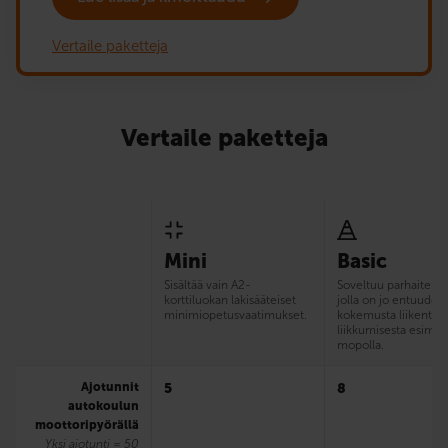
Vertaile paketteja
Vertaile paketteja
Mini
Basic
Sisältää vain A2-
Soveltuu parhaiten si
korttiluokan lakisääteiset
jolla on jo entuudes
minimiopetusvaatimukset.
kokemusta liikentee
liikkumisesta esim.
mopolla.
Ajotunnit
5
8
autokoulun
moottoripyörällä
Yksi ajotunti = 50