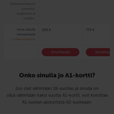
Verkkoteoriatunnit
suomeksi,
englanniksi ja
ruotsiksi.
Hinta valitulla
569 €
779 €
toimipisteellä
+ viranomaiskulut
Ilmoittaudu
Ilmoittaud
Onko sinulla jo A1-kortti?
Jos olet vähintään 18-vuotias ja sinulla on
ollut vähintään kaksi vuotta A1-kortti, voit korottaa
A1-luokan ajokortista A2-luokkaan.