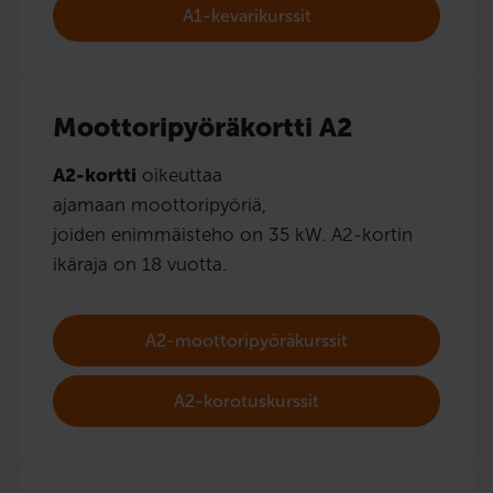
A1-kevarikurssit
Moottoripyöräkortti A2
A2-kortti
oikeuttaa
ajamaan moottoripyöriä,
joiden enimmäisteho on 35 kW. A2-kortin
ikäraja on 18 vuotta.
A2-moottoripyöräkurssit
A2-korotuskurssit