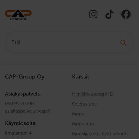
Etsi:
CAP-Group Oy
Kurssit
Asiakaspalvelu
Henkilöautokortti B
050 913 0300
Opetuslupa
asiakaspalvelu
@
cap.fi
Mopo
Käyntiosoite
Mopoauto
Ilmalantori 4
Mönkijäkortti, traktorikortti,