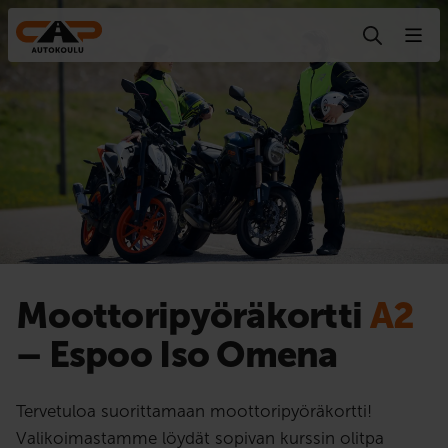
Hyppää sisältöön
Moottoripyörä­kortti
A2
– Espoo Iso Omena
Tervetuloa suorittamaan moottoripyöräkortti!
Valikoimastamme löydät sopivan kurssin olitpa