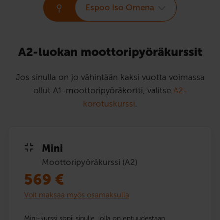
Espoo Iso Omena
A2-luokan moottori­pyörä­kurssit
Jos sinulla on jo vähintään kaksi vuotta voimassa
ollut A1-moottoripyöräkortti, valitse
A2-
korotuskurssi
.
Mini
Moottoripyöräkurssi (A2)
569
€
Voit maksaa myös osamaksulla
Mini-kurssi sopii sinulle, jolla on entuudestaan