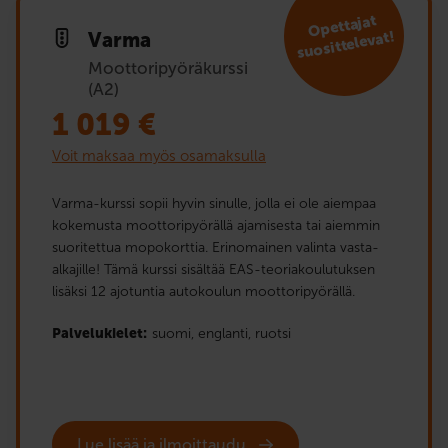
Opet­tajat
suosit­televat!
Varma
Moottoripyöräkurssi
(A2)
1 019
€
Voit maksaa myös osamaksulla
Varma-kurssi sopii hyvin sinulle, jolla ei ole aiempaa
kokemusta moottoripyörällä ajamisesta tai aiemmin
suoritettua mopokorttia. Erinomainen valinta vasta-
alkajille! Tämä kurssi sisältää EAS-teoriakoulutuksen
lisäksi 12 ajotuntia autokoulun moottoripyörällä.
Palvelukielet:
suomi,
englanti,
ruotsi
Lue lisää ja ilmoittaudu