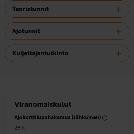
Teoriatunnit
Ajotunnit
Kuljettajantutkinto
Viranomaiskulut
Ajokorttilupahakemus (sähköinen)
28 €