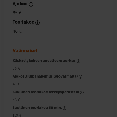
Ajokoe
85 €
Teoriakoe
46 €
Valinnaiset
Käsittelykokeen uudelleensuoritus
36 €
Ajokorttilupahakemus (Ajovarmalla)
45 €
Suullinen teoriakoe terveysperustein
46 €
Suullinen teoriakoe 60 min.
119 €