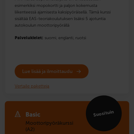
esimerkiksi mopokortti ja paljon kokemusta
liikenteessä ajamisesta kaksipyöräisellä. Tämä kurssi
sisältää EAS-teoriakoulutuksen lisäksi 5 ajotuntia
autokoulun moottoripyörällä
Palvelukielet:
suomi,
englanti,
ruotsi
Lue lisää ja ilmoittaudu
Vertaile paketteja
Suosituin
Basic
Moottoripyöräkurssi
(A2)