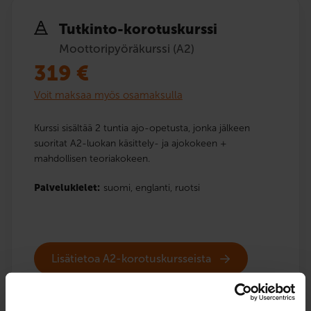
Tutkinto-korotuskurssi
Moottoripyöräkurssi (A2)
319
€
Voit maksaa myös osamaksulla
Kurssi sisältää 2 tuntia ajo-opetusta, jonka jälkeen
suoritat A2-luokan käsittely- ja ajokokeen +
mahdollisen teoriakokeen.
Palvelukielet:
suomi,
englanti,
ruotsi
Lisätietoa A2-korotuskursseista