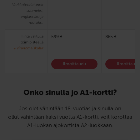
Verkkoteoriatunnit
suomeksi,
englanniksi ja
ruotsiksi.
Hinta valitulla
599 €
865 €
toimipisteellä
+ viranomaiskulut
Ilmoittaudu
Ilmoittaud
Onko sinulla jo A1-kortti?
Jos olet vähintään 18-vuotias ja sinulla on
ollut vähintään kaksi vuotta A1-kortti, voit korottaa
A1-luokan ajokortista A2-luokkaan.