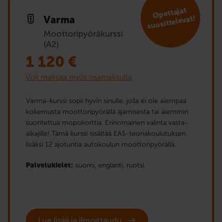
Opet­tajat
suosit­televat!
Varma
Moottoripyöräkurssi
(A2)
1 120
€
Voit maksaa myös osamaksulla
Varma-kurssi sopii hyvin sinulle, jolla ei ole aiempaa
kokemusta moottoripyörällä ajamisesta tai aiemmin
suoritettua mopokorttia. Erinomainen valinta vasta-
alkajille! Tämä kurssi sisältää EAS-teoriakoulutuksen
lisäksi 12 ajotuntia autokoulun moottoripyörällä.
Palvelukielet:
suomi,
englanti,
ruotsi
Lue lisää ja ilmoittaudu