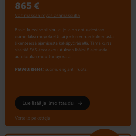
865
€
Voit maksaa myös osamaksulla
Basic-kurssi sopii sinulle, jolla on entuudestaan
esimerkiksi mopokortti tai jonkin verran kokemusta
liikenteessä ajamisesta kaksipyöräisellä. Tämä kurssi
sisältää EAS-teoriakoulutuksen lisäksi 8 ajotuntia
autokoulun moottoripyörällä.
Palvelukielet:
suomi,
englanti,
ruotsi
Lue lisää ja ilmoittaudu
Vertaile paketteja