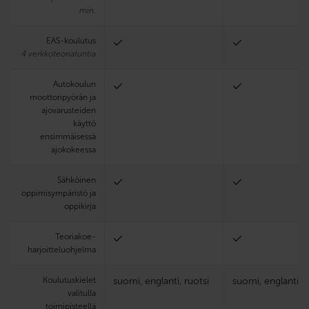
min.
EAS-koulutus
4 verkkoteoriatuntia
Autokoulun
moottoripyörän ja
ajovarusteiden
käyttö
ensimmäisessä
ajokokeessa
Sähköinen
oppimisympäristö ja
oppikirja
Teoria­koe­
harjoittelu­ohjelma
Koulutuskielet
suomi, englanti, ruotsi
suomi, englanti, r
valitulla
toimipisteellä