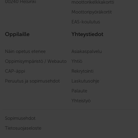
00240 Helsinki
moottorikelkkakortti
Moottoripyöräkortit
EAS-koulutus
Oppilaille
Yhteystiedot
Näin opetus etenee
Asiakaspalvelu
Oppimisympäristö / Webauto
Yhtiö
CAP-äppi
Rekrytointi
Peruutus ja sopimusehdot
Laskutusohje
Palaute
Yhteistyö
Sopimusehdot
Tietosuojaseloste