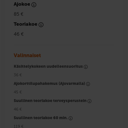
Ajokoe
85 €
Teoriakoe
46 €
Valinnaiset
Käsittelykokeen uudelleensuoritus
36 €
Ajokorttilupahakemus (Ajovarmalla)
45 €
Suullinen teoriakoe terveysperustein
46 €
Suullinen teoriakoe 60 min.
119 €