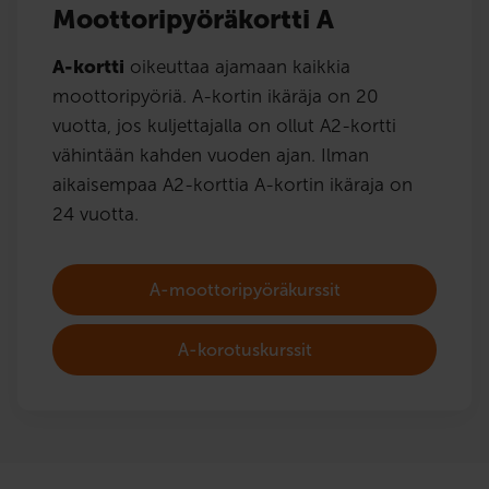
Moottoripyöräkortti A
A-kortti
oikeuttaa ajamaan kaikkia
moottoripyöriä. A-kortin ikäräja on 20
vuotta, jos kuljettajalla on ollut A2-kortti
vähintään kahden vuoden ajan. Ilman
aikaisempaa A2-korttia A-kortin ikäraja on
24 vuotta.
A-moottoripyöräkurssit
A-korotuskurssit