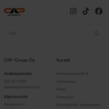
Etsi:
CAP-Group Oy
Kurssit
Asiakaspalvelu
Henkilöautokortti B
050 913 0300
Opetuslupa
asiakaspalvelu
@
cap.fi
Mopo
Käyntiosoite
Mopoauto
Ilmalantori 4
Mönkijäkortti, traktorikortti,