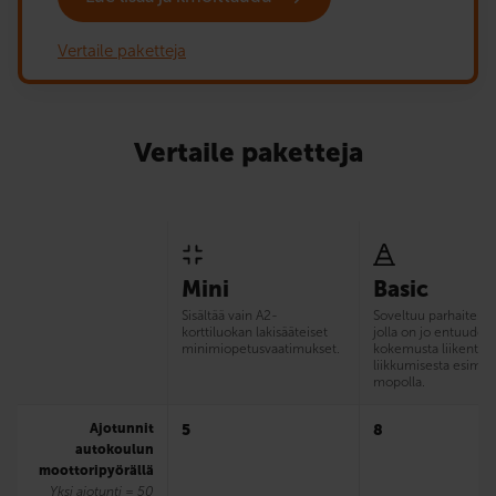
Vertaile paketteja
Vertaile paketteja
Mini
Basic
Sisältää vain A2-
Soveltuu parhaiten si
korttiluokan lakisääteiset
jolla on jo entuudes
minimiopetusvaatimukset.
kokemusta liikentee
liikkumisesta esim.
mopolla.
Ajotunnit
5
8
autokoulun
moottoripyörällä
Yksi ajotunti = 50