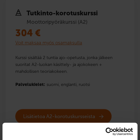
Tutkinto-korotuskurssi
Moottoripyöräkurssi (A2)
304
€
Voit maksaa myös osamaksulla
Kurssi sisältää 2 tuntia ajo-opetusta, jonka jälkeen
suoritat A2-luokan käsittely- ja ajokokeen +
mahdollisen teoriakokeen.
Palvelukielet:
suomi,
englanti,
ruotsi
Lisätietoa A2-korotuskursseista