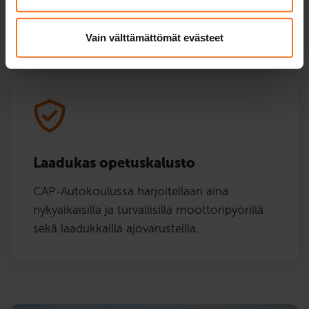
saat suoritettua kätevästi netissä, kun sinulle
parhaiten sopii.
Vain välttämättömät evästeet
Laadukas opetuskalusto
CAP-Autokoulussa harjoitellaan aina
nykyaikaisilla ja turvallisilla moottoripyörillä
sekä laadukkailla ajovarusteilla.