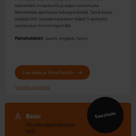
esimerkiksi mopokortti ja paljon kokemusta
liikenteessä ajamisesta kaksipyöräisellä. Tämä kurssi
sisältää EAS-teoriakoulutuksen lisäksi 5 ajotuntia
autokoulun moottoripyörällä
Palvelukielet:
suomi,
englanti,
ruotsi
Lue lisää ja ilmoittaudu
Vertaile paketteja
Suosituin
Basic
Moottoripyöräkurssi
(A2)