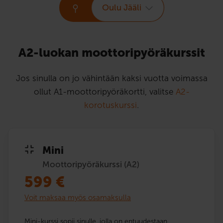
Oulu Jääli
A2-luokan moottori­pyörä­kurssit
Jos sinulla on jo vähintään kaksi vuotta voimassa
ollut A1-moottoripyöräkortti, valitse
A2-
korotuskurssi
.
Mini
Moottoripyöräkurssi (A2)
599
€
Voit maksaa myös osamaksulla
Mini-kurssi sopii sinulle, jolla on entuudestaan