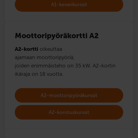
A1-kevarikurssit
Moottoripyöräkortti A2
A2-kortti
oikeuttaa
ajamaan moottoripyöriä,
joiden enimmäisteho on 35 kW. A2-kortin
ikäraja on 18 vuotta.
A2-moottoripyöräkurssit
A2-korotuskurssit