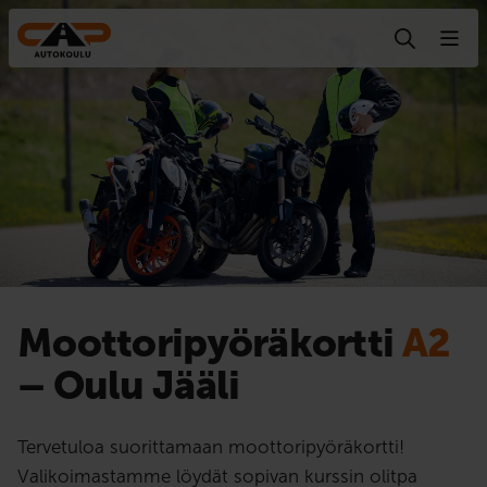
Hyppää sisältöön
Moottoripyörä­kortti
A2
– Oulu Jääli
Tervetuloa suorittamaan moottoripyöräkortti!
Valikoimastamme löydät sopivan kurssin olitpa