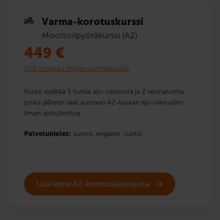
Varma-korotuskurssi
Moottoripyöräkurssi (A2)
449
€
Voit maksaa myös osamaksulla
Kurssi sisältää 5 tuntia ajo-opetusta ja 2 teoriatuntia,
jonka jälkeen saat suoraan A2-luokan ajo-oikeuden
ilman ajotutkintoa.
Palvelukielet:
suomi,
englanti,
ruotsi
Lisätietoa A2-korotuskursseista