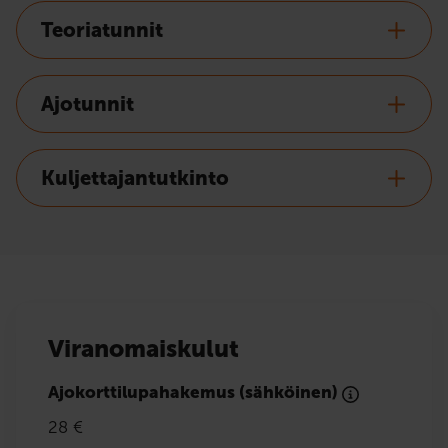
Teoriatunnit
Ajotunnit
Kuljettajantutkinto
Viranomaiskulut
Ajokorttilupahakemus (sähköinen)
28 €