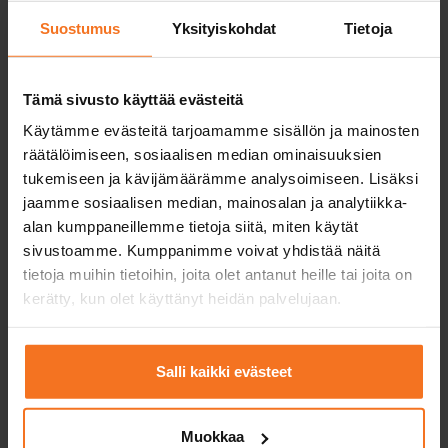
Suostumus
Yksityiskohdat
Tietoja
Tämä sivusto käyttää evästeitä
Käytämme evästeitä tarjoamamme sisällön ja mainosten
Monipuoliset ajotunnit
räätälöimiseen, sosiaalisen median ominaisuuksien
tukemiseen ja kävijämäärämme analysoimiseen. Lisäksi
Ajotunneilla harjoittelemme monipuolisesti
jaamme sosiaalisen median, mainosalan ja analytiikka-
moottoripyörän käsittelyä ja ajotaitoja. Näin
alan kumppaneillemme tietoja siitä, miten käytät
valmistaudut ajokokeeseen ja tosielämän
sivustoamme. Kumppanimme voivat yhdistää näitä
liikennetilanteisiin.
tietoja muihin tietoihin, joita olet antanut heille tai joita on
kerätty, kun olet käyttänyt heidän palvelujaan.
Salli kaikki evästeet
Tehokkaat teoriatunnit
Muokkaa
Kurssien teoriatunnit ja teoriakoeharjoittelun