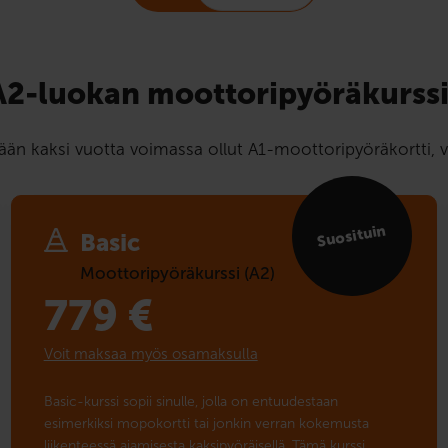
A2-luokan moottori­pyörä­kurssi
tään kaksi vuotta voimassa ollut A1-moottoripyöräkortti, v
Suosituin
Basic
Moottoripyöräkurssi (A2)
779
€
Voit maksaa myös osamaksulla
Basic-kurssi sopii sinulle, jolla on entuudestaan
esimerkiksi mopokortti tai jonkin verran kokemusta
liikenteessä ajamisesta kaksipyöräisellä. Tämä kurssi