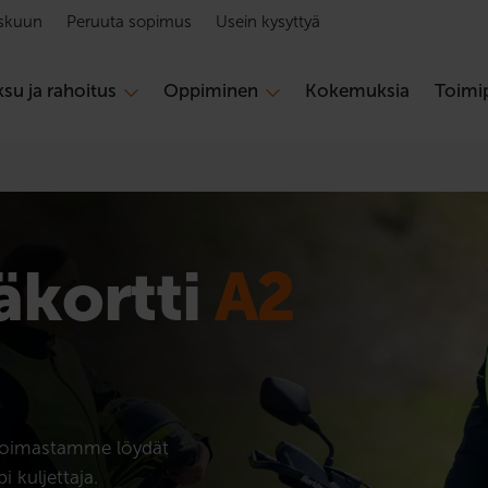
skuun
Peruuta sopimus
Usein kysyttyä
su ja rahoitus
Oppiminen
Kokemuksia
Toimip
­kortti
A2
ikoimastamme löydät
 kuljettaja.