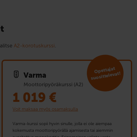
t
alitse
A2-korotuskurssi
.
Opet­tajat
suosit­televat!
Varma
Moottoripyöräkurssi (A2)
1 019
€
Voit maksaa myös osamaksulla
Varma-kurssi sopii hyvin sinulle, jolla ei ole aiempaa
kokemusta moottoripyörällä ajamisesta tai aiemmin