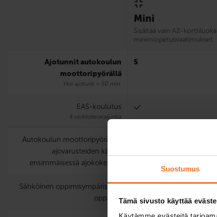
Mini
Sisältää vain A2-korttiluoka
minimiopetusvaatimukset.
Ajotunnit autokoulun
5
moottoripyörällä
Yksi ajotunti = 50 min.
EAS-koulutus
4 verkkoteoriatuntia
Autokoulun moottoripyörän ja
ajovarusteiden käyttö
ensimmäisessä ajokokeessa
Suostumus
Sähköinen oppimisympäristö ja
oppikirja
Tämä sivusto käyttää eväste
Käytämme evästeitä tarjoama