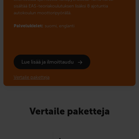
sisältää EAS-teoriakoulutuksen lisäksi 8 ajotuntia
autokoulun moottoripyörällä.
Palvelukielet:
suomi,
englanti
Lue lisää ja ilmoittaudu
Vertaile paketteja
Vertaile paketteja