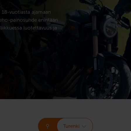
n 18-vuotiasta ajamaan
teho-painosuhde enintään
iikkuessa luotettavuus ja
Turenki