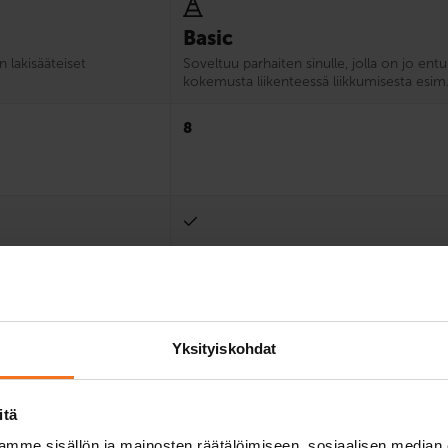
Basic
n lakisääteiset
Soveltuu parhaiten sinulle, jolla on jo en
kokemusta liikenteessä liikkumisesta esim
8
Yksityiskohdat
itä
mme sisällön ja mainosten räätälöimiseen, sosiaalisen median