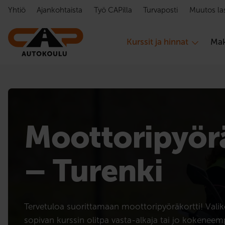
Hyppää sisältöön
Yhtiö
Ajankohtaista
Työ CAPilla
Turvaposti
Muutos la
Kurssit ja hinnat
Mak
Moottoripyörä
– Turenki
Tervetuloa suorittamaan moottoripyöräkortti! Val
sopivan kurssin olitpa vasta-alkaja tai jo kokeneempi