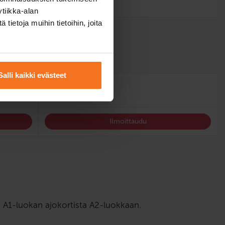
tiikka-alan
ietoja muihin tietoihin, joita
suomi, englanti
Salli kaikki evästeet
1019 €
Ilmoittaudu
aa A1-luokan ajokortista A2-luokkaan.