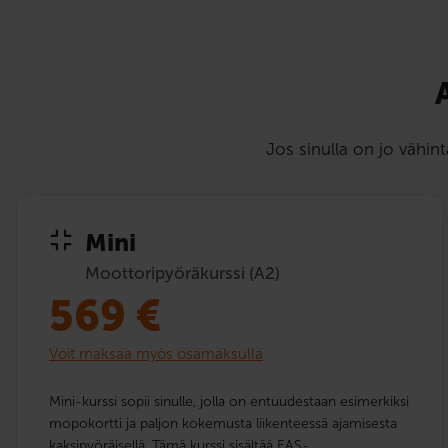
Jos sinulla on jo vähin
Mini
Moottoripyöräkurssi (A2)
569
€
Voit maksaa myös osamaksulla
Mini-kurssi sopii sinulle, jolla on entuudestaan esimerkiksi
mopokortti ja paljon kokemusta liikenteessä ajamisesta
kaksipyöräisellä. Tämä kurssi sisältää EAS-