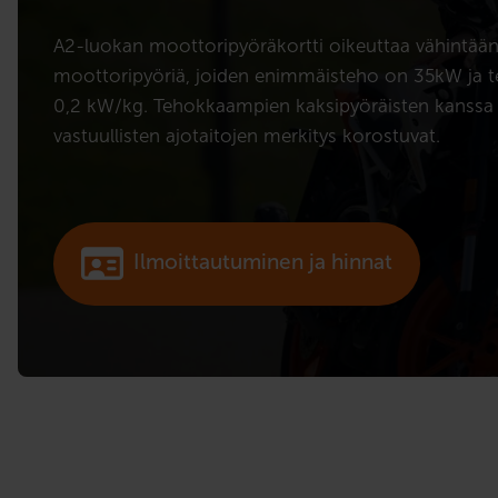
A2-luokan moottoripyöräkortti oikeuttaa vähintää
moottoripyöriä, joiden enimmäisteho on 35kW ja 
0,2 kW/kg. Tehokkaampien kaksipyöräisten kanssa l
vastuullisten ajotaitojen merkitys korostuvat.
Ilmoittautuminen ja hinnat