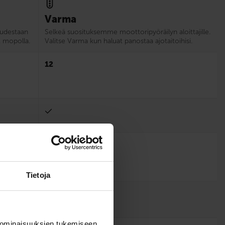
Varma
tuudestaan
Selkeä suosituksemme moottoripyöräilyn aloittajille.
. mopolla.
Valitse Varma kun haluat panostaa ajotaitoihisi.
12
Tietoja
 ominaisuuksien tukemiseen