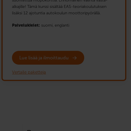
suoritettua mopokorttia. Erinomainen valinta vasta-
alkajille! Tämä kurssi sisältää EAS-teoriakoulutuksen
lisäksi 12 ajotuntia autokoulun moottoripyörällä.
Palvelukielet:
suomi,
englanti
Lue lisää ja ilmoittaudu
Vertaile paketteja