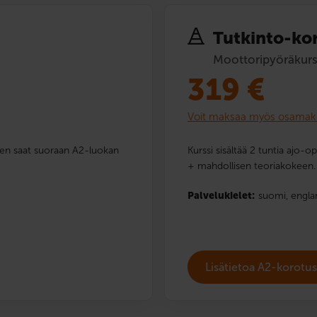
Tutkinto-kor
Moottoripyöräkurss
319
€
Voit maksaa myös osamak
lkeen saat suoraan A2-luokan
Kurssi sisältää 2 tuntia ajo-o
+ mahdollisen teoriakokeen.
Palvelukielet:
suomi,
engla
Lisätietoa A2-korotu