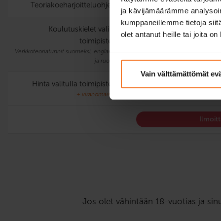
Teoria­koe­harjoittelu­ohjelma
ja kävijämäärämme analysoim
kumppaneillemme tietoja siitä
Koulutuskielet valitulla
suomi, englanti
olet antanut heille tai joita o
toimipisteellä
Verkkoteoriatunnit suomeksi, englanniksi
ja ruotsiksi.
Vain välttämättömät ev
Hinta valitulla toimipisteellä
569 €
+ viranomaiskulut
Ilmoit
Jos olet vähintään 18-vuotias ja sin