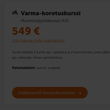
Varma-korotuskurssi
Moottoripyöräkurssi (A2)
549
€
Voit maksaa myös osamaksulla
Kurssi sisältää 5 tuntia ajo-opetusta ja 2 teoriatuntia, jonka jä
ajo-oikeuden ilman ajotutkintoa.
Palvelukielet:
suomi,
englanti
Lisätietoa A2-korotuskursseista