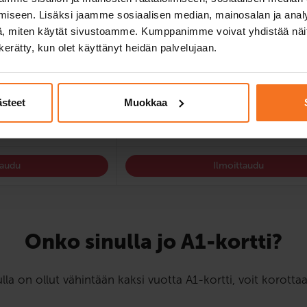
iseen. Lisäksi jaamme sosiaalisen median, mainosalan ja analy
, miten käytät sivustoamme. Kumppanimme voivat yhdistää näitä t
suomi, englanti
n kerätty, kun olet käyttänyt heidän palvelujaan.
ästeet
Muokkaa
779 €
taudu
Ilmoittaudu
Onko sinulla jo A1-kortti?
ulla on ollut vähintään kaksi vuotta A1-kortti, voit korott