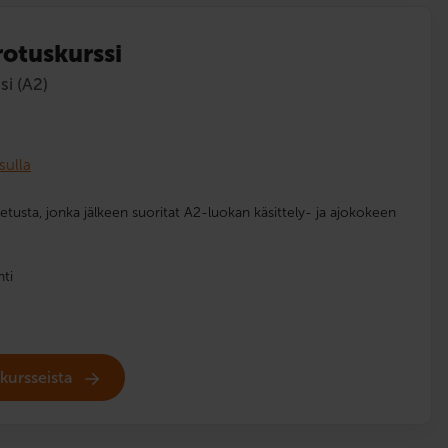
otuskurssi
i (A2)
sulla
petusta, jonka jälkeen suoritat A2-luokan käsittely- ja ajokokeen
nti
skursseista