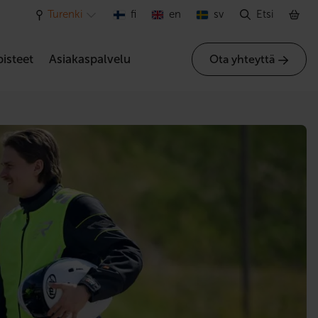
Turenki
fi
en
sv
Etsi
isteet
Asiakaspalvelu
Ota yhteyttä