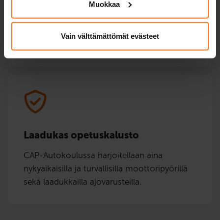
Muokkaa
Kurssien teoriatunnit ja teoriakoeharjoittelun
saat suoritettua kätevästi netissä, kun sinulle
Vain välttämättömät evästeet
parhaiten sopii.
Laadukas opetuskalusto
CAP-Autokoulussa harjoitellaan aina
nykyaikaisilla ja turvallisilla moottoripyörillä
sekä laadukkailla ajovarusteilla.