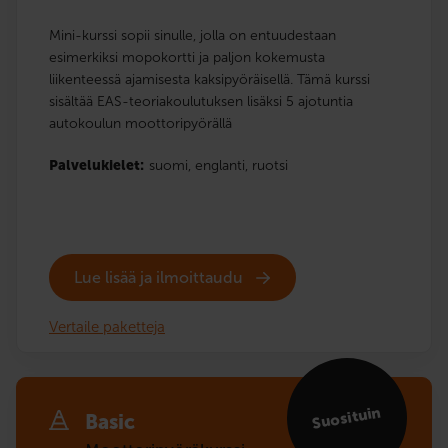
Mini-kurssi sopii sinulle, jolla on entuudestaan
esimerkiksi mopokortti ja paljon kokemusta
liikenteessä ajamisesta kaksipyöräisellä. Tämä kurssi
sisältää EAS-teoriakoulutuksen lisäksi 5 ajotuntia
autokoulun moottoripyörällä
Palvelukielet:
suomi,
englanti,
ruotsi
Lue lisää ja ilmoittaudu
Vertaile paketteja
Suosituin
Basic