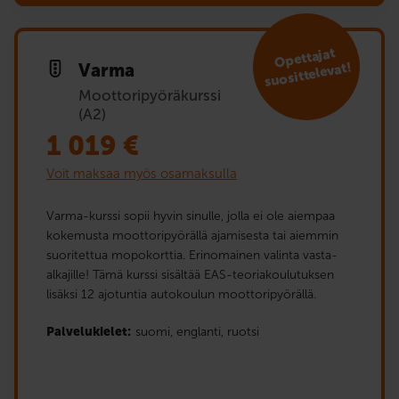
Opet­tajat
suosit­televat!
Varma
Moottoripyöräkurssi
(A2)
1 019
€
Voit maksaa myös osamaksulla
Varma-kurssi sopii hyvin sinulle, jolla ei ole aiempaa
kokemusta moottoripyörällä ajamisesta tai aiemmin
suoritettua mopokorttia. Erinomainen valinta vasta-
alkajille! Tämä kurssi sisältää EAS-teoriakoulutuksen
lisäksi 12 ajotuntia autokoulun moottoripyörällä.
Palvelukielet:
suomi,
englanti,
ruotsi