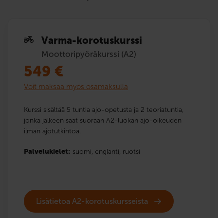
Varma-korotuskurssi
Moottoripyöräkurssi (A2)
549
€
Voit maksaa myös osamaksulla
Kurssi sisältää 5 tuntia ajo-opetusta ja 2 teoriatuntia,
jonka jälkeen saat suoraan A2-luokan ajo-oikeuden
ilman ajotutkintoa.
Palvelukielet:
suomi,
englanti,
ruotsi
Lisätietoa A2-korotuskursseista