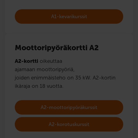
A1-kevarikurssit
Moottoripyöräkortti A2
A2-kortti
oikeuttaa
ajamaan moottoripyöriä,
joiden enimmäisteho on 35 kW. A2-kortin
ikäraja on 18 vuotta.
A2-moottoripyöräkurssit
A2-korotuskurssit