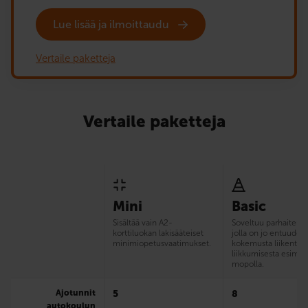
Lue lisää ja ilmoittaudu
Vertaile paketteja
Vertaile paketteja
Mini
Basic
Sisältää vain A2-
Soveltuu parhaiten si
korttiluokan lakisääteiset
jolla on jo entuudes
minimiopetusvaatimukset.
kokemusta liikentee
liikkumisesta esim.
mopolla.
Ajotunnit
5
8
autokoulun