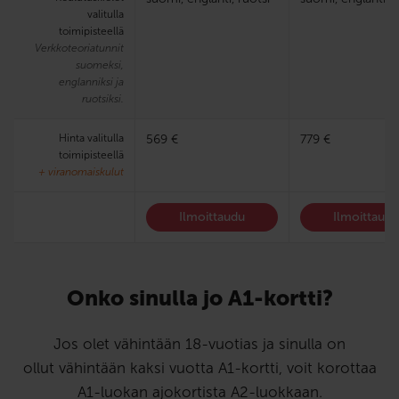
valitulla
toimipisteellä
Verkkoteoriatunnit
suomeksi,
englanniksi ja
ruotsiksi.
Hinta valitulla
569 €
779 €
toimipisteellä
+ viranomaiskulut
Ilmoittaudu
Ilmoittaud
Onko sinulla jo A1-kortti?
Jos olet vähintään 18-vuotias ja sinulla on
ollut vähintään kaksi vuotta A1-kortti, voit korottaa
A1-luokan ajokortista A2-luokkaan.