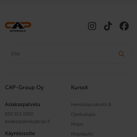
Etsi:
CAP-Group Oy
Kurssit
Asiakaspalvelu
Henkilöautokortti B
050 913 0300
Opetuslupa
asiakaspalvelu
@
cap.fi
Mopo
Käyntiosoite
Mopoauto