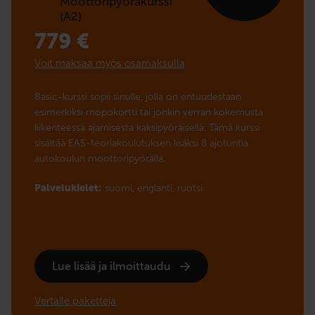
Moottoripyöräkurssi
(A2)
779
€
Voit maksaa myös osamaksulla
Basic-kurssi sopii sinulle, jolla on entuudestaan
esimerkiksi mopokortti tai jonkin verran kokemusta
liikenteessä ajamisesta kaksipyöräisellä. Tämä kurssi
sisältää EAS-teoriakoulutuksen lisäksi 8 ajotuntia
autokoulun moottoripyörällä.
Palvelukielet:
suomi,
englanti,
ruotsi
Lue lisää ja ilmoittaudu
Vertaile paketteja