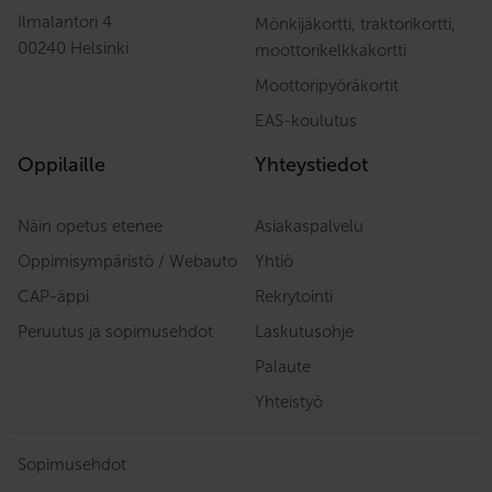
Ilmalantori 4
Mönkijäkortti, traktorikortti,
00240 Helsinki
moottorikelkkakortti
Moottoripyöräkortit
EAS-koulutus
Oppilaille
Yhteystiedot
Näin opetus etenee
Asiakaspalvelu
Oppimisympäristö / Webauto
Yhtiö
CAP-äppi
Rekrytointi
Peruutus ja sopimusehdot
Laskutusohje
Palaute
Yhteistyö
Sopimusehdot