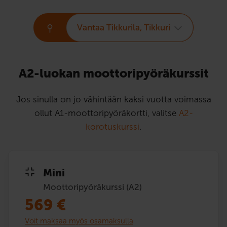
Vantaa Tikkurila, Tikkuri
A2-luokan moottori­pyörä­kurssit
Jos sinulla on jo vähintään kaksi vuotta voimassa
ollut A1-moottoripyöräkortti, valitse
A2-
korotuskurssi
.
Mini
Moottoripyöräkurssi (A2)
569
€
Voit maksaa myös osamaksulla