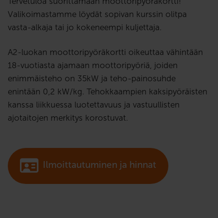
Tervetuloa suorittamaan moottoripyöräkortti!
Valikoimastamme löydät sopivan kurssin olitpa
vasta-alkaja tai jo kokeneempi kuljettaja.
A2-luokan moottoripyöräkortti oikeuttaa vähintään
18-vuotiasta ajamaan moottoripyöriä, joiden
enimmäisteho on 35kW ja teho-painosuhde
enintään 0,2 kW/kg. Tehokkaampien kaksipyöräisten
kanssa liikkuessa luotettavuus ja vastuullisten
ajotaitojen merkitys korostuvat.
Ilmoittautuminen ja hinnat