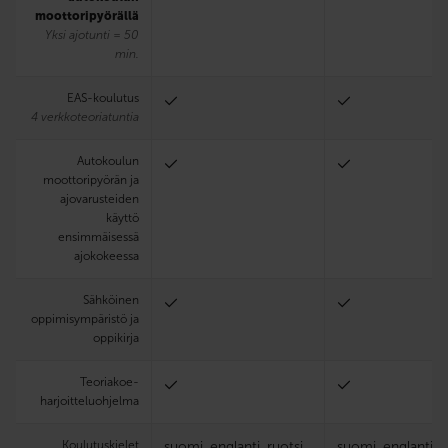
moottoripyörällä
Yksi ajotunti = 50
min.
EAS-koulutus
4 verkkoteoriatuntia
Autokoulun
moottoripyörän ja
ajovarusteiden
käyttö
ensimmäisessä
ajokokeessa
Sähköinen
oppimisympäristö ja
oppikirja
Teoria­koe­
harjoittelu­ohjelma
Koulutuskielet
suomi, englanti, ruotsi
suomi, englanti, r