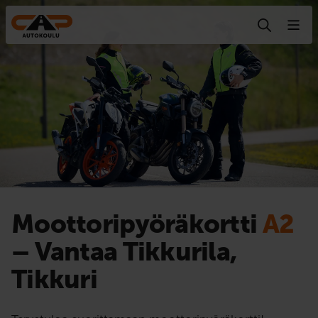
Hyppää sisältöön
Moottoripyörä­kortti
A2
– Vantaa Tikkurila,
Tikkuri