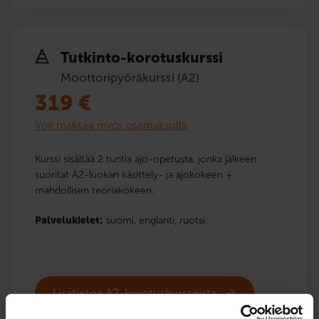
Tutkinto-korotuskurssi
Moottoripyöräkurssi (A2)
319
€
Voit maksaa myös osamaksulla
Kurssi sisältää 2 tuntia ajo-opetusta, jonka jälkeen
suoritat A2-luokan käsittely- ja ajokokeen +
mahdollisen teoriakokeen.
Palvelukielet:
suomi,
englanti,
ruotsi
Lisätietoa A2-korotuskursseista