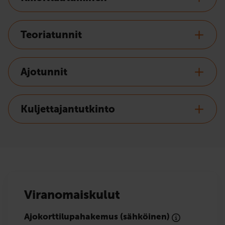
Teoriatunnit
Ajotunnit
Kuljettajantutkinto
Viranomaiskulut
Ajokorttilupahakemus (sähköinen)