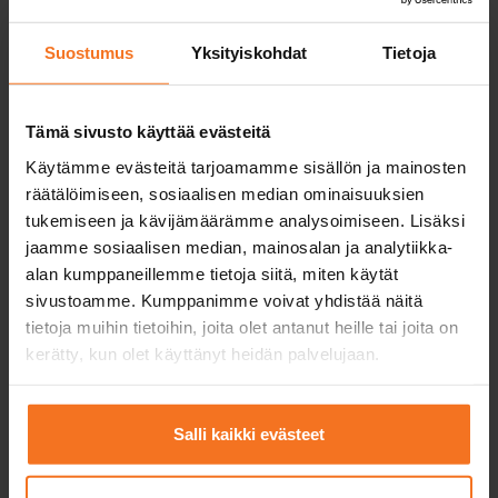
Suostumus
Yksityiskohdat
Tietoja
Tämä sivusto käyttää evästeitä
Käytämme evästeitä tarjoamamme sisällön ja mainosten
räätälöimiseen, sosiaalisen median ominaisuuksien
Monipuoliset ajotunnit
tukemiseen ja kävijämäärämme analysoimiseen. Lisäksi
jaamme sosiaalisen median, mainosalan ja analytiikka-
Ajotunneilla harjoittelemme monipuolisesti
alan kumppaneillemme tietoja siitä, miten käytät
moottoripyörän käsittelyä ja ajotaitoja. Näin
sivustoamme. Kumppanimme voivat yhdistää näitä
valmistaudut ajokokeeseen ja tosielämän
tietoja muihin tietoihin, joita olet antanut heille tai joita on
liikennetilanteisiin.
kerätty, kun olet käyttänyt heidän palvelujaan.
Salli kaikki evästeet
Tehokkaat teoriatunnit