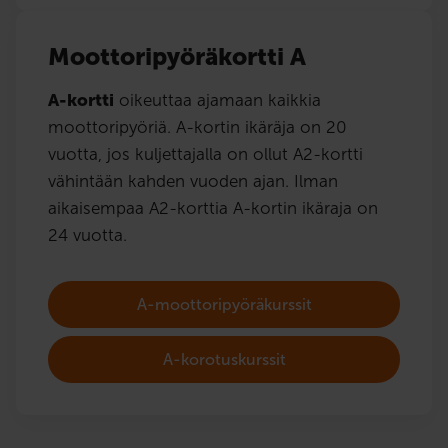
Moottoripyöräkortti A
A-kortti
oikeuttaa ajamaan kaikkia
moottoripyöriä. A-kortin ikäräja on 20
vuotta, jos kuljettajalla on ollut A2-kortti
vähintään kahden vuoden ajan. Ilman
aikaisempaa A2-korttia A-kortin ikäraja on
24 vuotta.
A-moottoripyöräkurssit
A-korotuskurssit