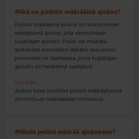
Mikä on poliisin määräämä ajokoe?
Poliisin määräämä ajokoe on viranomaisen
edellyttämä ajokoe, jolla varmistetaan
kuljettajan ajotaito. Poliisi voi määrätä
ajokokeen esimerkiksi lääkärin lausunnon
perusteella tai tilanteessa, jossa kuljettajan
ajotaito on herättänyt epäilyksiä.
Lue lisää…
Ajokoe tulee suorittaa poliisin määräyksessä
ilmoitettuun määräaikaan mennessä.
Milloin poliisi määrää ajokokeen?