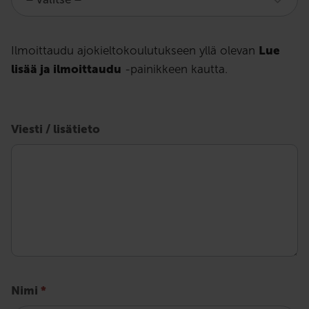
ajokyvyn
arvioinnit
Ilmoittaudu ajokieltokoulutukseen yllä olevan
Lue
lisää ja ilmoittaudu
-painikkeen kautta.
-
lomake
Viesti / lisätieto
Nimi
*