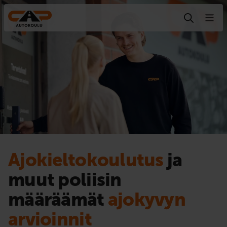
Hyppää sisältöön
Ajokieltokoulutus
ja
muut poliisin
määräämät
ajokyvyn
arvioinnit