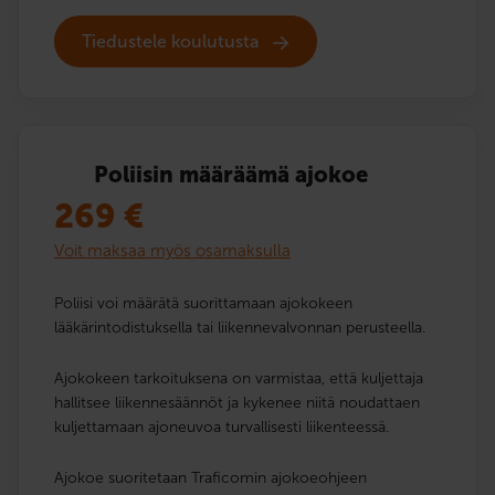
Tiedustele koulutusta
Poliisin määräämä ajokoe
269
€
Voit maksaa myös osamaksulla
Poliisi voi määrätä suorittamaan ajokokeen
lääkärintodistuksella tai liikennevalvonnan perusteella.
Ajokokeen tarkoituksena on varmistaa, että kuljettaja
hallitsee liikennesäännöt ja kykenee niitä noudattaen
kuljettamaan ajoneuvoa turvallisesti liikenteessä.
Ajokoe suoritetaan Traficomin ajokoeohjeen