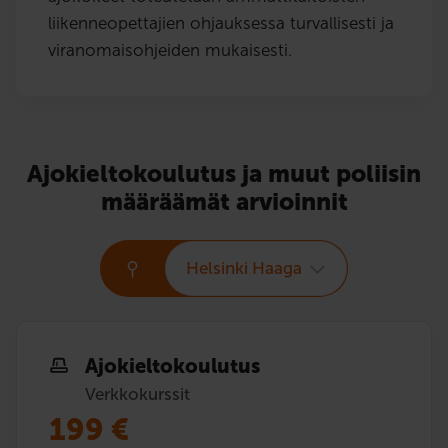
liikenneopettajien ohjauksessa turvallisesti ja
viranomaisohjeiden mukaisesti.
Ajokieltokoulutus ja muut poliisin
määräämät arvioinnit
Helsinki Haaga
Ajokielto­koulutus
Verkkokurssit
199
€