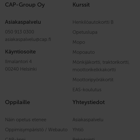
CAP-Group Oy
Kurssit
Asiakaspalvelu
Henkilöautokortti B
050 913 0300
Opetuslupa
asiakaspalvelu
@
cap.fi
Mopo
Käyntiosoite
Mopoauto
Ilmalantori 4
Mönkijäkortti, traktorikortti,
00240 Helsinki
moottorikelkkakortti
Moottoripyöräkortit
EAS-koulutus
Oppilaille
Yhteystiedot
Näin opetus etenee
Asiakaspalvelu
Oppimisympäristö / Webauto
Yhtiö
CAP-äppi
Rekrytointi