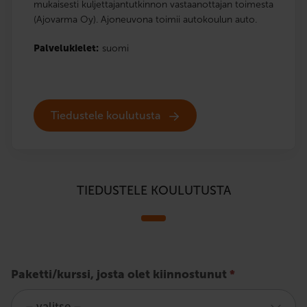
mukaisesti kuljettajantutkinnon vastaanottajan toimesta
(Ajovarma Oy). Ajoneuvona toimii autokoulun auto.
Palvelukielet:
suomi
Tiedustele koulutusta
TIEDUSTELE KOULUTUSTA
Poliisin
Paketti/kurssi, josta olet kiinnostunut
*
määräämät