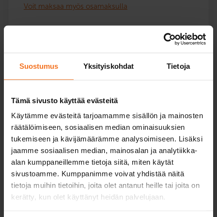
Voit maksaa myös osamaksulla
Ajokieltokoulututus: neljä verkkoteoriatuntia etänä.
Koulutus pidetään suomeksi. Koulutuksen voi käydä
ajokiellon aikana tai sen päätyttyä.
Suostumus
Yksityiskohdat
Tietoja
Palvelukielet:
suomi
Tämä sivusto käyttää evästeitä
Käytämme evästeitä tarjoamamme sisällön ja mainosten
Lue lisää ja ilmoittaudu
räätälöimiseen, sosiaalisen median ominaisuuksien
tukemiseen ja kävijämäärämme analysoimiseen. Lisäksi
jaamme sosiaalisen median, mainosalan ja analytiikka-
alan kumppaneillemme tietoja siitä, miten käytät
sivustoamme. Kumppanimme voivat yhdistää näitä
Poliisin määräämä ajonäyte
tietoja muihin tietoihin, joita olet antanut heille tai joita on
289
€
kerätty, kun olet käyttänyt heidän palvelujaan.
Voit maksaa myös osamaksulla