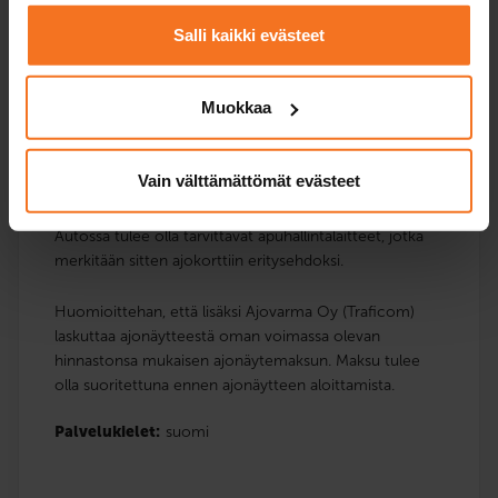
Salli kaikki evästeet
Poliisi voi määrätä suorittamaan ajonäytteen, mikäli on
epäselvää motoriikan riittävyydestä auton hallintaan.
Muokkaa
Ajonäytteen tarkoituksena on selvittää henkilön
edellytykset ajoneuvon hallintalaitteiden käyttöön joko
sellaisenaan tai mahdollisesti tarvittavien
Vain välttämättömät evästeet
lisähallintalaitteiden kanssa.
Autossa tulee olla tarvittavat apuhallintalaitteet, jotka
merkitään sitten ajokorttiin eritysehdoksi.
Huomioittehan, että lisäksi Ajovarma Oy (Traficom)
laskuttaa ajonäytteestä oman voimassa olevan
hinnastonsa mukaisen ajonäytemaksun. Maksu tulee
olla suoritettuna ennen ajonäytteen aloittamista.
Palvelukielet:
suomi