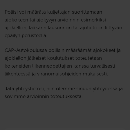
Poliisi voi määrätä kuljettajan suorittamaan
ajokokeen tai ajokyvyn arvioinnin esimerkiksi
ajokiellon, lääkärin lausunnon tai ajotaitoon liittyvän
epäilyn perusteella.
CAP-Autokoulussa poliisin määräämät ajokokeet ja
ajokiellon jälkeiset koulutukset toteutetaan
kokeneiden liikenneopettajien kanssa turvallisesti
liikenteessä ja viranomaisohjeiden mukaisesti.
Jätä yhteystietosi, niin olemme sinuun yhteydessä ja
sovimme arvioinnin toteutuksesta.