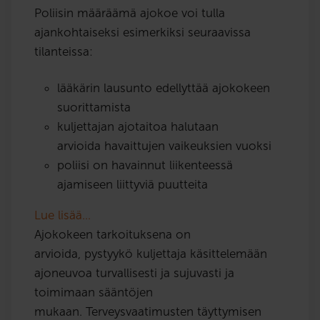
Poliisin määräämä ajokoe voi tulla
ajankohtaiseksi esimerkiksi seuraavissa
tilanteissa:
lääkärin lausunto edellyttää ajokokeen
suorittamista
kuljettajan ajotaitoa halutaan
arvioida havaittujen vaikeuksien vuoksi
poliisi on havainnut liikenteessä
ajamiseen liittyviä puutteita
Lue lisää…
Ajokokeen tarkoituksena on
arvioida, pystyykö kuljettaja käsittelemään
ajoneuvoa turvallisesti ja sujuvasti ja
toimimaan sääntöjen
mukaan. Terveysvaatimusten täyttymisen