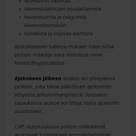
ajoneuvon hallintaa
liikennesääntöjen noudattamista
havainnointia ja reagointia
liikennetilanteisiin
turvallista ja sujuvaa ajamista
Ajokokeeseen tullessa mukaan tulee ottaa
poliisin määräys sekä voimassa oleva
henkilöllisyystodistus.
Ajokokeen jälkeen
asiakas on yhteydessä
poliisiin, joka tekee päätöksen ajokorttiin
liittyvistä jatkotoimenpiteistä. Joissakin
tapauksissa ajokoe voi liittyä myös ajokortin
uusimiseen.
CAP-Autokoulussa poliisin määräämät
ajokokeet toteutetaan ammattitaitoisten