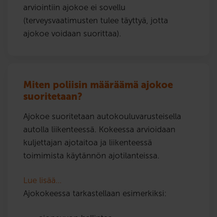
arviointiin ajokoe ei sovellu
(terveysvaatimusten tulee täyttyä, jotta
ajokoe voidaan suorittaa).
Miten poliisin määräämä ajokoe
suoritetaan?
Ajokoe suoritetaan autokouluvarusteisella
autolla liikenteessä. Kokeessa arvioidaan
kuljettajan ajotaitoa ja liikenteessä
toimimista käytännön ajotilanteissa.
Lue lisää…
Ajokokeessa tarkastellaan esimerkiksi: