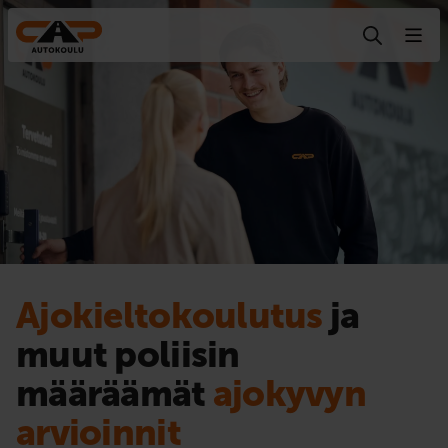
Hyppää sisältöön
Ajokieltokoulutus
ja
muut poliisin
määräämät
ajokyvyn
arvioinnit