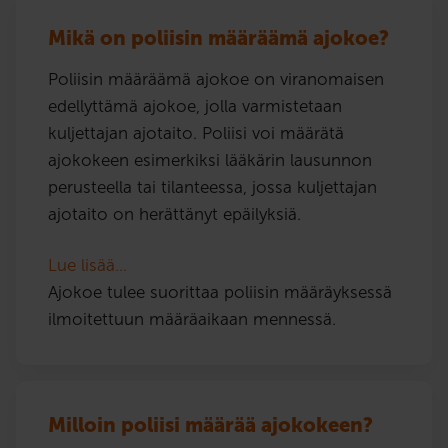
Mikä on poliisin määräämä ajokoe?
Poliisin määräämä ajokoe on viranomaisen
edellyttämä ajokoe, jolla varmistetaan
kuljettajan ajotaito. Poliisi voi määrätä
ajokokeen esimerkiksi lääkärin lausunnon
perusteella tai tilanteessa, jossa kuljettajan
ajotaito on herättänyt epäilyksiä.
Lue lisää…
Ajokoe tulee suorittaa poliisin määräyksessä
ilmoitettuun määräaikaan mennessä.
Milloin poliisi määrää ajokokeen?