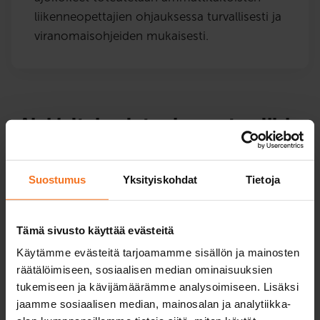
liikenneopettajien ohjauksessa turvallisesti ja
viranomaisohjeiden mukaisesti.
Ajokieltokoulutus ja muut poliisin
määräämät arvioinnit
Suostumus
Yksityiskohdat
Tietoja
Lapinlahti
Tämä sivusto käyttää evästeitä
Käytämme evästeitä tarjoamamme sisällön ja mainosten
Ajokielto­koulutus
räätälöimiseen, sosiaalisen median ominaisuuksien
Verkkokurssit
tukemiseen ja kävijämäärämme analysoimiseen. Lisäksi
219
€
jaamme sosiaalisen median, mainosalan ja analytiikka-