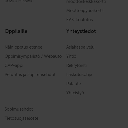
00240 Helsinki
moottorikelkkakortti
Moottoripyöräkortit
EAS-koulutus
Oppilaille
Yhteystiedot
Näin opetus etenee
Asiakaspalvelu
Oppimisympäristö / Webauto
Yhtiö
CAP-äppi
Rekrytointi
Peruutus ja sopimusehdot
Laskutusohje
Palaute
Yhteistyö
Sopimusehdot
Tietosuojaseloste