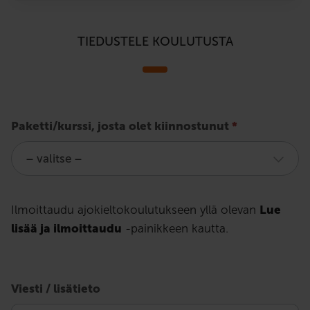
TIEDUSTELE KOULUTUSTA
Poliisin
Paketti/kurssi, josta olet kiinnostunut
*
määräämät
ajokyvyn
arvioinnit
Ilmoittaudu ajokieltokoulutukseen yllä olevan
Lue
lisää ja ilmoittaudu
-painikkeen kautta.
-
lomake
Viesti / lisätieto