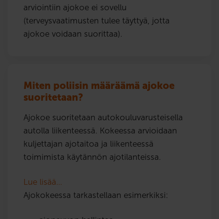
arviointiin ajokoe ei sovellu
(terveysvaatimusten tulee täyttyä, jotta
ajokoe voidaan suorittaa).
Miten poliisin määräämä ajokoe
suoritetaan?
Ajokoe suoritetaan autokouluvarusteisella
autolla liikenteessä. Kokeessa arvioidaan
kuljettajan ajotaitoa ja liikenteessä
toimimista käytännön ajotilanteissa.
Lue lisää…
Ajokokeessa tarkastellaan esimerkiksi: