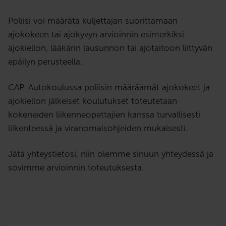
Poliisi voi määrätä kuljettajan suorittamaan
ajokokeen tai ajokyvyn arvioinnin esimerkiksi
ajokiellon, lääkärin lausunnon tai ajotaitoon liittyvän
epäilyn perusteella.
CAP-Autokoulussa poliisin määräämät ajokokeet ja
ajokiellon jälkeiset koulutukset toteutetaan
kokeneiden liikenneopettajien kanssa turvallisesti
liikenteessä ja viranomaisohjeiden mukaisesti.
Jätä yhteystietosi, niin olemme sinuun yhteydessä ja
sovimme arvioinnin toteutuksesta.