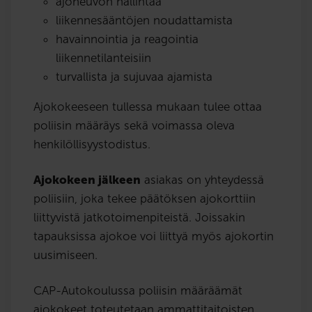
ajoneuvon hallintaa
liikennesääntöjen noudattamista
havainnointia ja reagointia
liikennetilanteisiin
turvallista ja sujuvaa ajamista
Ajokokeeseen tullessa mukaan tulee ottaa
poliisin määräys sekä voimassa oleva
henkilöllisyystodistus.
Ajokokeen jälkeen
asiakas on yhteydessä
poliisiin, joka tekee päätöksen ajokorttiin
liittyvistä jatkotoimenpiteistä. Joissakin
tapauksissa ajokoe voi liittyä myös ajokortin
uusimiseen.
CAP-Autokoulussa poliisin määräämät
ajokokeet toteutetaan ammattitaitoisten