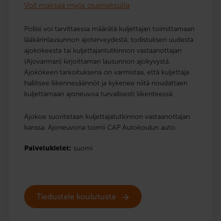
Voit maksaa myös osamaksulla
Poliisi voi tarvittaessa määrätä kuljettajan toimittamaan
lääkärinlausunnon ajoterveydestä, todistuksen uudesta
ajokokeesta tai kuljettajantutkinnon vastaanottajan
(Ajovarman) kirjoittaman lausunnon ajokyvystä.
Ajokokeen tarkoituksena on varmistaa, että kuljettaja
hallitsee liikennesäännöt ja kykenee niitä noudattaen
kuljettamaan ajoneuvoa turvallisesti liikenteessä.
Ajokoe suoritetaan kuljettajatutkinnon vastaanottajan
kanssa. Ajoneuvona toimii CAP Autokoulun auto.
Palvelukielet:
suomi
Tiedustele koulutusta