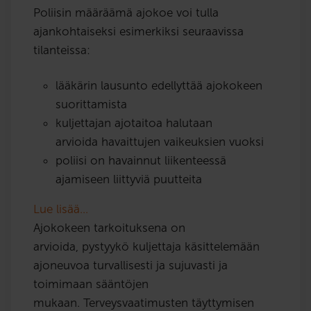
Poliisin määräämä ajokoe voi tulla
ajankohtaiseksi esimerkiksi seuraavissa
tilanteissa:
lääkärin lausunto edellyttää ajokokeen
suorittamista
kuljettajan ajotaitoa halutaan
arvioida havaittujen vaikeuksien vuoksi
poliisi on havainnut liikenteessä
ajamiseen liittyviä puutteita
Lue lisää…
Ajokokeen tarkoituksena on
arvioida, pystyykö kuljettaja käsittelemään
ajoneuvoa turvallisesti ja sujuvasti ja
toimimaan sääntöjen
mukaan. Terveysvaatimusten täyttymisen