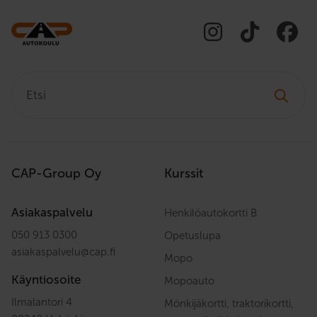
Etsi:
CAP-Group Oy
Kurssit
Asiakaspalvelu
Henkilöautokortti B
050 913 0300
Opetuslupa
asiakaspalvelu
@
cap.fi
Mopo
Käyntiosoite
Mopoauto
Ilmalantori 4
Mönkijäkortti, traktorikortti,