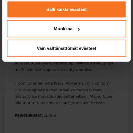
Salli kaikki evästeet
Poliisi voi määrätä suorittamaan ajonäytteen, mikäli on
epäselvää motoriikan riittävyydestä auton hallintaan.
Muokkaa
Ajonäytteen tarkoituksena on selvittää henkilön
edellytykset ajoneuvon hallintalaitteiden käyttöön joko
sellaisenaan tai mahdollisesti tarvittavien
Vain välttämättömät evästeet
lisähallintalaitteiden kanssa.
Autossa tulee olla tarvittavat apuhallintalaitteet, jotka
merkitään sitten ajokorttiin eritysehdoksi.
Huomioittehan, että lisäksi Ajovarma Oy (Traficom)
laskuttaa ajonäytteestä oman voimassa olevan
hinnastonsa mukaisen ajonäytemaksun. Maksu tulee
olla suoritettuna ennen ajonäytteen aloittamista.
Palvelukielet:
suomi