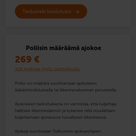
Tiedustele koulutusta
Poliisin määräämä ajokoe
269
€
Voit maksaa myös osamaksulla
Poliisi voi määrätä suorittamaan ajokokeen
lääkärintodistuksella tai liikennevalvonnan perusteella.
Ajokokeen tarkoituksena on varmistaa, että kuljettaja
hallitsee liikennesäännöt ja kykenee niitä noudattaen
kuljettamaan ajoneuvoa turvallisesti liikenteessä.
Ajokoe suoritetaan Traficomin ajokoeohjeen