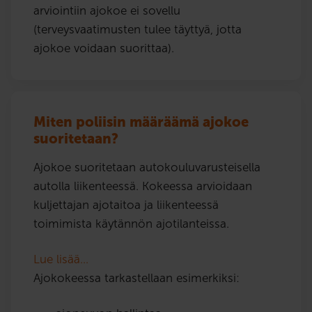
arviointiin ajokoe ei sovellu
(terveysvaatimusten tulee täyttyä, jotta
ajokoe voidaan suorittaa).
Miten poliisin määräämä ajokoe
suoritetaan?
Ajokoe suoritetaan autokouluvarusteisella
autolla liikenteessä. Kokeessa arvioidaan
kuljettajan ajotaitoa ja liikenteessä
toimimista käytännön ajotilanteissa.
Lue lisää…
Ajokokeessa tarkastellaan esimerkiksi: