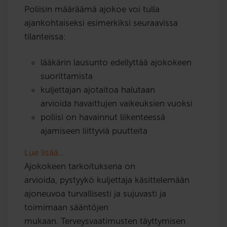
Poliisin määräämä ajokoe voi tulla
ajankohtaiseksi esimerkiksi seuraavissa
tilanteissa:
lääkärin lausunto edellyttää ajokokeen
suorittamista
kuljettajan ajotaitoa halutaan
arvioida havaittujen vaikeuksien vuoksi
poliisi on havainnut liikenteessä
ajamiseen liittyviä puutteita
Lue lisää…
Ajokokeen tarkoituksena on
arvioida, pystyykö kuljettaja käsittelemään
ajoneuvoa turvallisesti ja sujuvasti ja
toimimaan sääntöjen
mukaan. Terveysvaatimusten täyttymisen