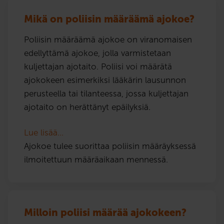
Mikä on poliisin määräämä ajokoe?
Poliisin määräämä ajokoe on viranomaisen
edellyttämä ajokoe, jolla varmistetaan
kuljettajan ajotaito. Poliisi voi määrätä
ajokokeen esimerkiksi lääkärin lausunnon
perusteella tai tilanteessa, jossa kuljettajan
ajotaito on herättänyt epäilyksiä.
Lue lisää…
Ajokoe tulee suorittaa poliisin määräyksessä
ilmoitettuun määräaikaan mennessä.
Milloin poliisi määrää ajokokeen?