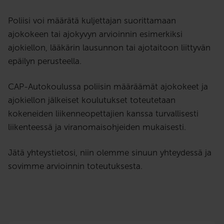
Poliisi voi määrätä kuljettajan suorittamaan
ajokokeen tai ajokyvyn arvioinnin esimerkiksi
ajokiellon, lääkärin lausunnon tai ajotaitoon liittyvän
epäilyn perusteella.
CAP-Autokoulussa poliisin määräämät ajokokeet ja
ajokiellon jälkeiset koulutukset toteutetaan
kokeneiden liikenneopettajien kanssa turvallisesti
liikenteessä ja viranomaisohjeiden mukaisesti.
Jätä yhteystietosi, niin olemme sinuun yhteydessä ja
sovimme arvioinnin toteutuksesta.