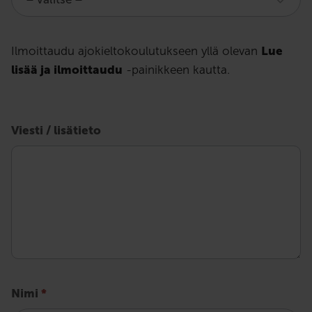
ajokyvyn
arvioinnit
Ilmoittaudu ajokieltokoulutukseen yllä olevan
Lue
lisää ja ilmoittaudu
-painikkeen kautta.
-
lomake
Viesti / lisätieto
Nimi
*