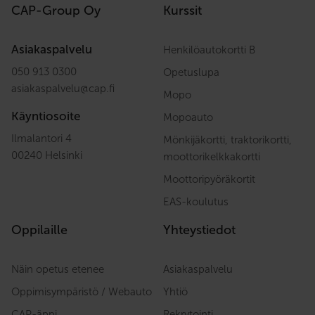
CAP-Group Oy
Kurssit
Asiakaspalvelu
Henkilöautokortti B
050 913 0300
Opetuslupa
asiakaspalvelu
@
cap.fi
Mopo
Käyntiosoite
Mopoauto
Ilmalantori 4
Mönkijäkortti, traktorikortti,
00240 Helsinki
moottorikelkkakortti
Moottoripyöräkortit
EAS-koulutus
Oppilaille
Yhteystiedot
Näin opetus etenee
Asiakaspalvelu
Oppimisympäristö / Webauto
Yhtiö
CAP-äppi
Rekrytointi