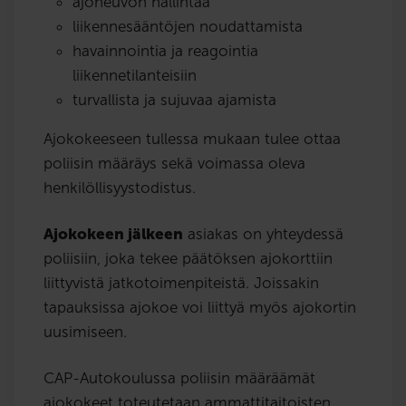
ajoneuvon hallintaa
liikennesääntöjen noudattamista
havainnointia ja reagointia
liikennetilanteisiin
turvallista ja sujuvaa ajamista
Ajokokeeseen tullessa mukaan tulee ottaa
poliisin määräys sekä voimassa oleva
henkilöllisyystodistus.
Ajokokeen jälkeen
asiakas on yhteydessä
poliisiin, joka tekee päätöksen ajokorttiin
liittyvistä jatkotoimenpiteistä. Joissakin
tapauksissa ajokoe voi liittyä myös ajokortin
uusimiseen.
CAP-Autokoulussa poliisin määräämät
ajokokeet toteutetaan ammattitaitoisten