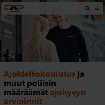
Hyppää sisältöön
Ajokieltokoulutus
ja
muut poliisin
määräämät
ajokyvyn
arvioinnit