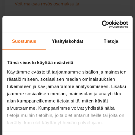
Voit maksaa myös osamaksulla
Ajokieltokoulututus: neljä verkkoteoriatuntia etänä.
Koulutus pidetään suomeksi. Koulutuksen voi käydä
ajokiellon aikana tai sen päätyttyä.
Suostumus
Yksityiskohdat
Tietoja
Palvelukielet:
suomi
Tämä sivusto käyttää evästeitä
Käytämme evästeitä tarjoamamme sisällön ja mainosten
Lue lisää ja ilmoittaudu
räätälöimiseen, sosiaalisen median ominaisuuksien
tukemiseen ja kävijämäärämme analysoimiseen. Lisäksi
jaamme sosiaalisen median, mainosalan ja analytiikka-
alan kumppaneillemme tietoja siitä, miten käytät
sivustoamme. Kumppanimme voivat yhdistää näitä
Poliisin määräämä ajonäyte
tietoja muihin tietoihin, joita olet antanut heille tai joita on
289
€
kerätty, kun olet käyttänyt heidän palvelujaan.
Voit maksaa myös osamaksulla