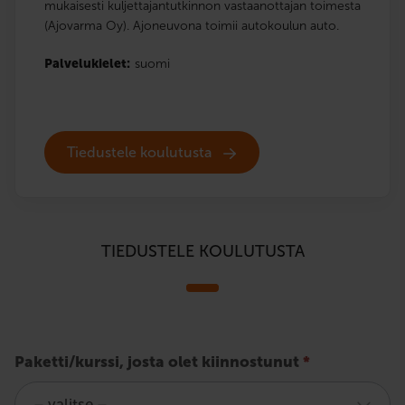
mukaisesti kuljettajantutkinnon vastaanottajan toimesta
(Ajovarma Oy). Ajoneuvona toimii autokoulun auto.
Palvelukielet:
suomi
Tiedustele koulutusta
TIEDUSTELE KOULUTUSTA
Poliisin
Paketti/kurssi, josta olet kiinnostunut
*
määräämät