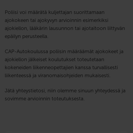
Poliisi voi määrätä kuljettajan suorittamaan
ajokokeen tai ajokyvyn arvioinnin esimerkiksi
ajokiellon, lääkärin lausunnon tai ajotaitoon liittyvän
epäilyn perusteella.
CAP-Autokoulussa poliisin määräämät ajokokeet ja
ajokiellon jälkeiset koulutukset toteutetaan
kokeneiden liikenneopettajien kanssa turvallisesti
liikenteessä ja viranomaisohjeiden mukaisesti.
Jätä yhteystietosi, niin olemme sinuun yhteydessä ja
sovimme arvioinnin toteutuksesta.