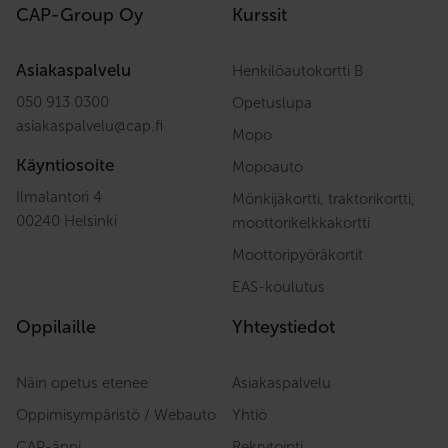
CAP-Group Oy
Kurssit
Asiakaspalvelu
Henkilöautokortti B
050 913 0300
Opetuslupa
asiakaspalvelu
@
cap.fi
Mopo
Käyntiosoite
Mopoauto
Ilmalantori 4
Mönkijäkortti, traktorikortti,
00240 Helsinki
moottorikelkkakortti
Moottoripyöräkortit
EAS-koulutus
Oppilaille
Yhteystiedot
Näin opetus etenee
Asiakaspalvelu
Oppimisympäristö / Webauto
Yhtiö
CAP-äppi
Rekrytointi