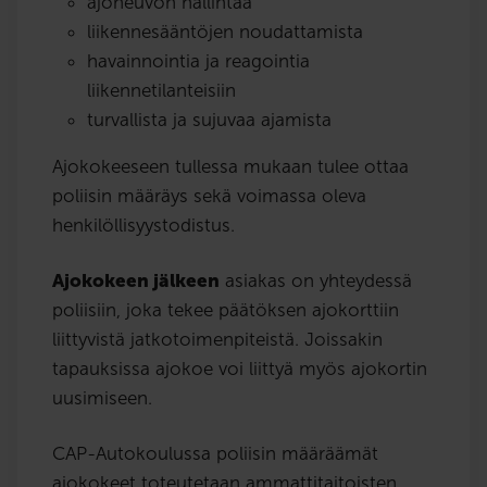
ajoneuvon hallintaa
liikennesääntöjen noudattamista
havainnointia ja reagointia
liikennetilanteisiin
turvallista ja sujuvaa ajamista
Ajokokeeseen tullessa mukaan tulee ottaa
poliisin määräys sekä voimassa oleva
henkilöllisyystodistus.
Ajokokeen jälkeen
asiakas on yhteydessä
poliisiin, joka tekee päätöksen ajokorttiin
liittyvistä jatkotoimenpiteistä. Joissakin
tapauksissa ajokoe voi liittyä myös ajokortin
uusimiseen.
CAP-Autokoulussa poliisin määräämät
ajokokeet toteutetaan ammattitaitoisten