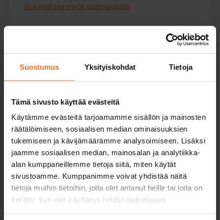
Voit maksaa myös osamaksulla
Ajokieltokoulututus: neljä verkkoteoriatuntia etänä.
Koulutus pidetään suomeksi. Koulutuksen voi käydä
ajokiellon aikana tai sen päätyttyä.
Suostumus
Yksityiskohdat
Tietoja
Palvelukielet:
suomi
Tämä sivusto käyttää evästeitä
Käytämme evästeitä tarjoamamme sisällön ja mainosten
Lue lisää ja ilmoittaudu
räätälöimiseen, sosiaalisen median ominaisuuksien
tukemiseen ja kävijämäärämme analysoimiseen. Lisäksi
jaamme sosiaalisen median, mainosalan ja analytiikka-
alan kumppaneillemme tietoja siitä, miten käytät
sivustoamme. Kumppanimme voivat yhdistää näitä
Poliisin määräämä ajonäyte
tietoja muihin tietoihin, joita olet antanut heille tai joita on
289
€
kerätty, kun olet käyttänyt heidän palvelujaan.
Voit maksaa myös osamaksulla