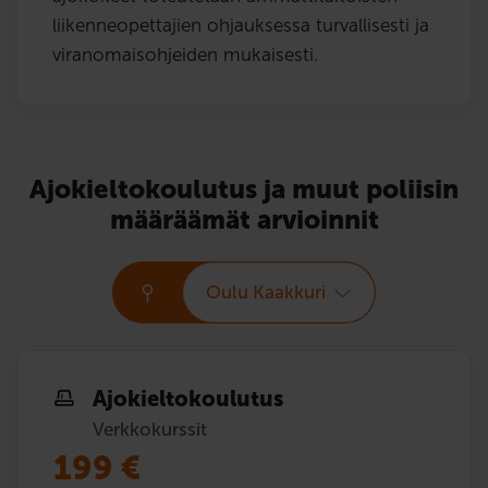
liikenneopettajien ohjauksessa turvallisesti ja
viranomaisohjeiden mukaisesti.
Ajokieltokoulutus ja muut poliisin
määräämät arvioinnit
Oulu Kaakkuri
Ajokielto­koulutus
Verkkokurssit
199
€