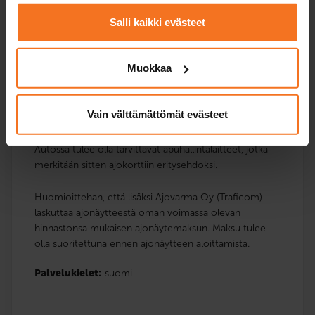
Salli kaikki evästeet
Poliisi voi määrätä suorittamaan ajonäytteen, mikäli on
epäselvää motoriikan riittävyydestä auton hallintaan.
Muokkaa
Ajonäytteen tarkoituksena on selvittää henkilön
edellytykset ajoneuvon hallintalaitteiden käyttöön joko
sellaisenaan tai mahdollisesti tarvittavien
Vain välttämättömät evästeet
lisähallintalaitteiden kanssa.
Autossa tulee olla tarvittavat apuhallintalaitteet, jotka
merkitään sitten ajokorttiin eritysehdoksi.
Huomioittehan, että lisäksi Ajovarma Oy (Traficom)
laskuttaa ajonäytteestä oman voimassa olevan
hinnastonsa mukaisen ajonäytemaksun. Maksu tulee
olla suoritettuna ennen ajonäytteen aloittamista.
Palvelukielet:
suomi