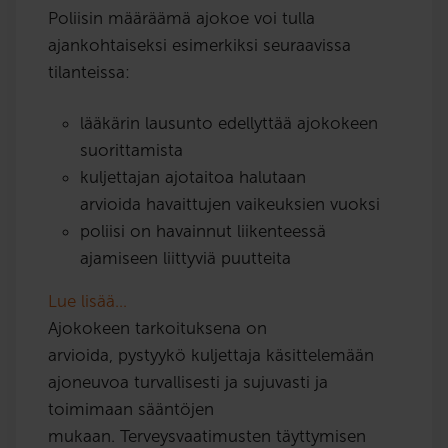
Poliisin määräämä ajokoe voi tulla
ajankohtaiseksi esimerkiksi seuraavissa
tilanteissa:
lääkärin lausunto edellyttää ajokokeen
suorittamista
kuljettajan ajotaitoa halutaan
arvioida havaittujen vaikeuksien vuoksi
poliisi on havainnut liikenteessä
ajamiseen liittyviä puutteita
Lue lisää…
Ajokokeen tarkoituksena on
arvioida, pystyykö kuljettaja käsittelemään
ajoneuvoa turvallisesti ja sujuvasti ja
toimimaan sääntöjen
mukaan. Terveysvaatimusten täyttymisen