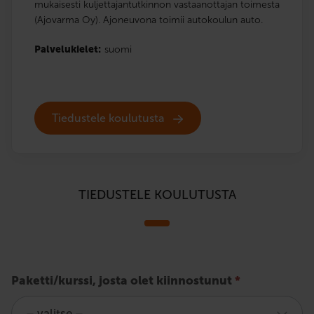
mukaisesti kuljettajantutkinnon vastaanottajan toimesta
(Ajovarma Oy). Ajoneuvona toimii autokoulun auto.
Palvelukielet:
suomi
Tiedustele koulutusta
TIEDUSTELE KOULUTUSTA
Poliisin
Paketti/kurssi, josta olet kiinnostunut
*
määräämät