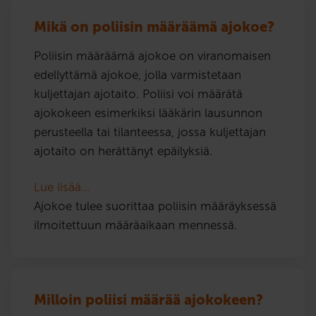
Mikä on poliisin määräämä ajokoe?
Poliisin määräämä ajokoe on viranomaisen
edellyttämä ajokoe, jolla varmistetaan
kuljettajan ajotaito. Poliisi voi määrätä
ajokokeen esimerkiksi lääkärin lausunnon
perusteella tai tilanteessa, jossa kuljettajan
ajotaito on herättänyt epäilyksiä.
Lue lisää…
Ajokoe tulee suorittaa poliisin määräyksessä
ilmoitettuun määräaikaan mennessä.
Milloin poliisi määrää ajokokeen?