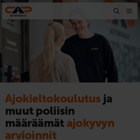
Hyppää sisältöön
Ajokieltokoulutus
ja
muut poliisin
määräämät
ajokyvyn
arvioinnit