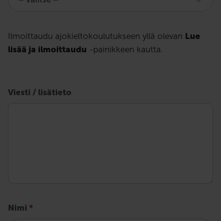
ajokyvyn
arvioinnit
Ilmoittaudu ajokieltokoulutukseen yllä olevan
Lue
lisää ja ilmoittaudu
-painikkeen kautta.
-
lomake
Viesti / lisätieto
Nimi
*