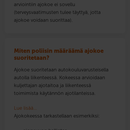
arviointiin ajokoe ei sovellu
(terveysvaatimusten tulee täyttyä, jotta
ajokoe voidaan suorittaa).
Miten poliisin määräämä ajokoe
suoritetaan?
Ajokoe suoritetaan autokouluvarusteisella
autolla liikenteessä. Kokeessa arvioidaan
kuljettajan ajotaitoa ja liikenteessä
toimimista käytännön ajotilanteissa.
Lue lisää…
Ajokokeessa tarkastellaan esimerkiksi: