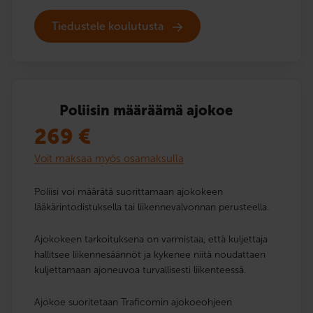
Tiedustele koulutusta
Poliisin määräämä ajokoe
269
€
Voit maksaa myös osamaksulla
Poliisi voi määrätä suorittamaan ajokokeen
lääkärintodistuksella tai liikennevalvonnan perusteella.
Ajokokeen tarkoituksena on varmistaa, että kuljettaja
hallitsee liikennesäännöt ja kykenee niitä noudattaen
kuljettamaan ajoneuvoa turvallisesti liikenteessä.
Ajokoe suoritetaan Traficomin ajokoeohjeen