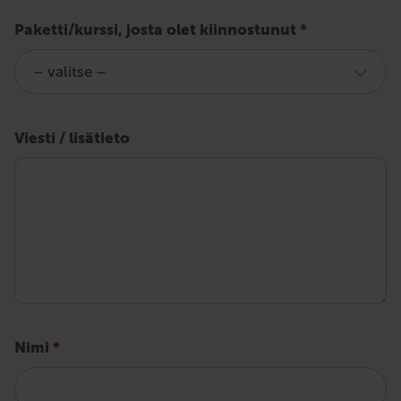
Tiedustele
Paketti/kurssi, josta olet kiinnostunut
*
ajotaidon
ylläpito
-
Viesti / lisätieto
koulutusta
Nimi
*