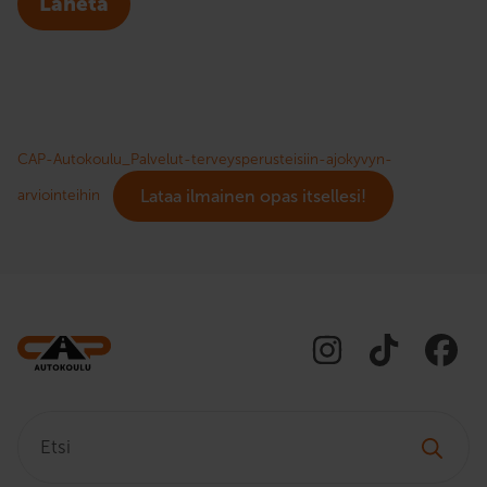
Lähetä
CAP-Autokoulu_Palvelut-terveysperusteisiin-ajokyvyn-
arviointeihin
Lataa ilmainen opas itsellesi!
Etsi: