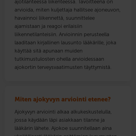
ajotilanteessa liikenteessä. Tavoitteena on
arvioida, miten kuljettaja hallitsee ajoneuvon,
havainnoi liikennettä, suunnittelee
ajamistaan ja reagoi erilaisiin
liikennetilanteisiin. Arvioinnin perusteella
laaditaan kirjallinen lausunto lääkärille, joka
käyttää sitä apunaan muiden
tutkimustulosten ohella arvioidessaan
ajokortin terveysvaatimusten täyttymistä.
Miten ajokyvyn arviointi etenee?
Ajokyvyn arviointi alkaa alkukeskustelulla,
jossa käydään läpi asiakkaan tilanne ja
lääkärin lähete. Ajokoe suunnitellaan aina