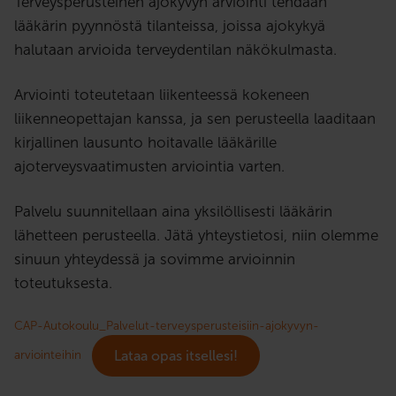
Terveysperusteinen ajokyvyn arviointi tehdään
lääkärin pyynnöstä tilanteissa, joissa ajokykyä
halutaan arvioida terveydentilan näkökulmasta.
Arviointi toteutetaan liikenteessä kokeneen
liikenneopettajan kanssa, ja sen perusteella laaditaan
kirjallinen lausunto hoitavalle lääkärille
ajoterveysvaatimusten arviointia varten.
Palvelu suunnitellaan aina yksilöllisesti lääkärin
lähetteen perusteella. Jätä yhteystietosi, niin olemme
sinuun yhteydessä ja sovimme arvioinnin
toteutuksesta.
CAP-Autokoulu_Palvelut-terveysperusteisiin-ajokyvyn-
arviointeihin
Lataa opas itsellesi!