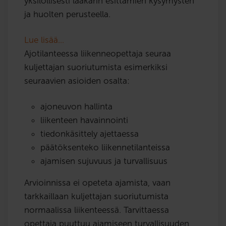
yksilöllisesti lääkärin esittämien kysymysten
ja huolten perusteella.
Lue lisää…
Ajotilanteessa liikenneopettaja seuraa
kuljettajan suoriutumista esimerkiksi
seuraavien asioiden osalta:
ajoneuvon hallinta
liikenteen havainnointi
tiedonkäsittely ajettaessa
päätöksenteko liikennetilanteissa
ajamisen sujuvuus ja turvallisuus
Arvioinnissa ei opeteta ajamista, vaan
tarkkaillaan kuljettajan suoriutumista
normaalissa liikenteessä. Tarvittaessa
opettaja puuttuu ajamiseen turvallisuuden