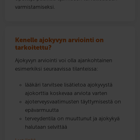
varmistamiseksi.
Kenelle ajokyvyn arviointi on
tarkoitettu?
Ajokyvyn arviointi voi olla ajankohtainen
esimerkiksi seuraavissa tilanteissa:
lääkäri tarvitsee lisätietoa ajokyvystä
ajokorttia koskevaa arviota varten
ajoterveysvaatimusten täyttymisestä on
epävarmuutta
terveydentila on muuttunut ja ajokykyä
halutaan selvittää