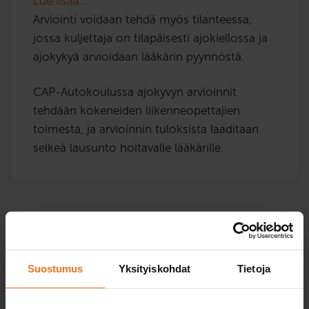
Lue lisää…
Arviointi voidaan tehdä myös tilanteessa,
jossa kuljettaja on tilapäisesti ajokiellossa ja
ajokykyä arvioidaan lääkärin pyynnöstä.
CAP-Autokoulussa ajokyvyn arvioinnit
tehdään kokeneiden liikenneopettajien
toimesta, ja arvioinnin tuloksista laaditaan
selkeä lausunto hoitavalle lääkärille.
Terveysperusteiset ajokyvyn
arvioinnit
Suostumus
Yksityiskohdat
Tietoja
Haapavesi