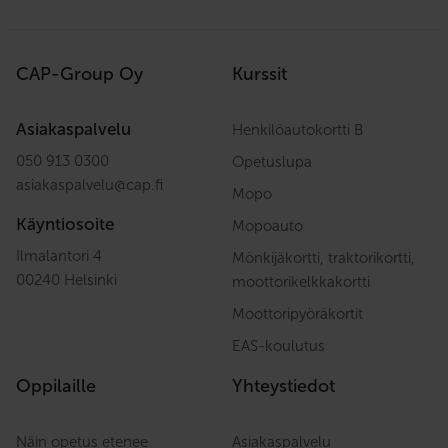
CAP-Group Oy
Kurssit
Asiakaspalvelu
Henkilöautokortti B
050 913 0300
Opetuslupa
asiakaspalvelu
@
cap.fi
Mopo
Käyntiosoite
Mopoauto
Ilmalantori 4
Mönkijäkortti, traktorikortti,
00240 Helsinki
moottorikelkkakortti
Moottoripyöräkortit
EAS-koulutus
Oppilaille
Yhteystiedot
Näin opetus etenee
Asiakaspalvelu