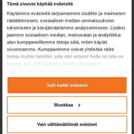
Tämä sivusto käyttää evästeitä
Käytämme evästeitä tarjoamamme sisällön ja mainosten
Täältä löydät kaikki terveysperustaisen ajokyvyn
räätälöimiseen, sosiaalisen median ominaisuuksien
arvioinnin palvelut. Jos etsit poliisin määräämiä
tukemiseen ja kävijämäärämme analysoimiseen. Lisäksi
arviointeja, ne löytyvät täältä:
Poliisin määräämät
jaamme sosiaalisen median, mainosalan ja analytiikka-
ajokyvyn arvioinnit
alan kumppaneillemme tietoja siitä, miten käytät
sivustoamme. Kumppanimme voivat yhdistää näitä
tietoja muihin tietoihin, joita olet antanut heille tai joita on
kerätty, kun olet käyttänyt heidän palvelujaan.
Terveysperusteinen ajokyvyn
arvio
195
€
Salli kaikki evästeet
Voit maksaa myös osamaksulla
Muokkaa
Terveysperusteinen ajokykyarvio on lääkärin pyynnöstä
toteutettava ajotaidon testaus.
Vain välttämättömät evästeet
Palvelukielet:
suomi