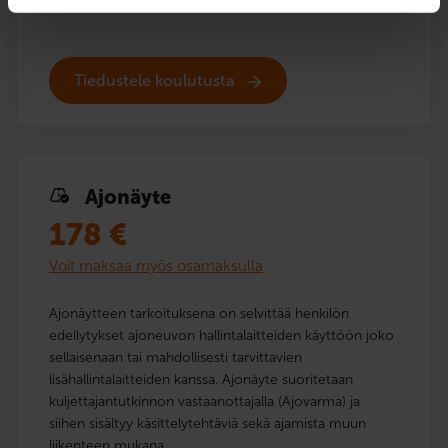
Tiedustele koulutusta
Ajonäyte
178
€
Voit maksaa myös osamaksulla
Ajonäytteen tarkoituksena on selvittää henkilön
edellytykset ajoneuvon hallintalaitteiden käyttöön joko
sellaisenaan tai mahdollisesti tarvittavien
lisähallintalaitteiden kanssa. Ajonäyte suoritetaan
kuljettajantutkinnon vastaanottajalla (Ajovarma) ja
siihen sisältyy käsittelytehtäviä sekä ajamista muun
liikenteen mukana.