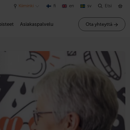
Kiiminki
fi
en
sv
Etsi
isteet
Asiakaspalvelu
Ota yhteyttä