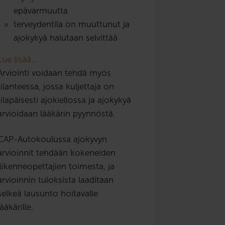
epävarmuutta
terveydentila on muuttunut ja
ajokykyä halutaan selvittää
Lue lisää…
Arviointi voidaan tehdä myös
tilanteessa, jossa kuljettaja on
tilapäisesti ajokiellossa ja ajokykyä
arvioidaan lääkärin pyynnöstä.
CAP-Autokoulussa ajokyvyn
arvioinnit tehdään kokeneiden
liikenneopettajien toimesta, ja
arvioinnin tuloksista laaditaan
selkeä lausunto hoitavalle
lääkärille.