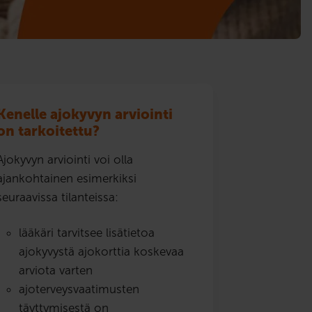
Kenelle ajokyvyn arviointi
on tarkoitettu?
Ajokyvyn arviointi voi olla
ajankohtainen esimerkiksi
seuraavissa tilanteissa:
lääkäri tarvitsee lisätietoa
ajokyvystä ajokorttia koskevaa
arviota varten
ajoterveysvaatimusten
täyttymisestä on