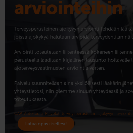
arviointeihin
Terveysperusteinen ajokyvyn arviointi tehdään lääkär
joissa ajokykyä halutaan arvioida terveydentilan nä
Arviointi toteutetaan liikenteessä kokeneen liikenne
perusteella laaditaan kirjallinen lausunto hoitavalle l
ajoterveysvaatimusten arviointia varten.
Palvelu suunnitellaan aina yksilöllisesti lääkärin läh
yhteystietosi, niin olemme sinuun yhteydessä ja so
toteutuksesta.
CAP-Autokoulu_Palvelut-terveysperusteisiin-ajokyvyn-arviointe
Lataa opas itsellesi!