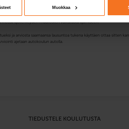
ästeet
Muokkaa
äytännössä ajoterveyden muutosten vaikutusta ajamiseen.
tueksi ja arviosta saamaansa lausuntoa tukena käyttäen ottaa sitten ka
Arviointi ajetaan autokoulun autolla.
TIEDUSTELE KOULUTUSTA