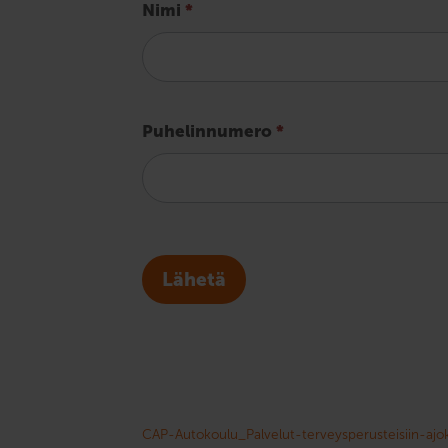
Nimi
*
Puhelinnumero
*
Lähetä
CAP-Autokoulu_Palvelut-terveysperusteisiin-ajok