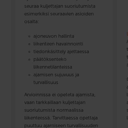
seuraa kuljettajan suoriutumista
esimerkiksi seuraavien asioiden
osalta:
ajoneuvon hallinta
liikenteen havainnointi
tiedonkäsittely ajettaessa
päätöksenteko
liikennetilanteissa
ajamisen sujuvuus ja
turvallisuus
Arvioinnissa ei opeteta ajamista,
vaan tarkkaillaan kuljettajan
suoriutumista normaalissa
liikenteessä. Tarvittaessa opettaja
puuttuu ajamiseen turvallisuuden