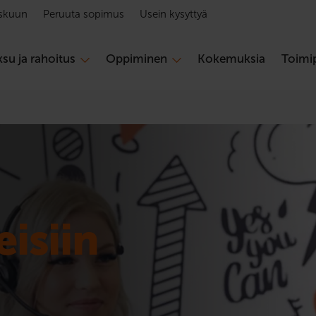
skuun
Peruuta sopimus
Usein kysyttyä
su ja rahoitus
Oppiminen
Kokemuksia
Toimip
isiin