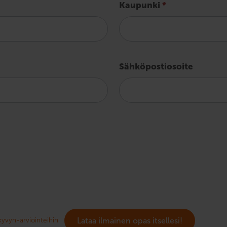
Kaupunki
*
Sähköpostiosoite
yvyn-arviointeihin
Lataa ilmainen opas itsellesi!