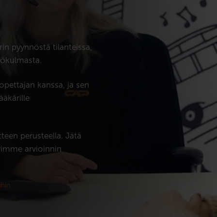
in pyynnöstä tilanteissa,
kökulmasta.
opettajan kanssa, ja sen
ääkärille
etteen perusteella. Jätä
vimme arvioinnin
ihin