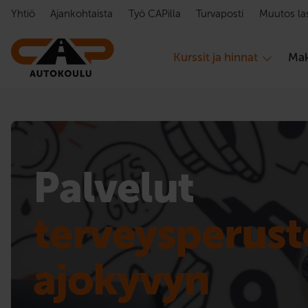
Hyppää sisältöön
Yhtiö
Ajankohtaista
Työ CAPilla
Turvaposti
Muutos la
Kurssit ja hinnat
Mak
Palvelut
terveysperuste
ajokyvyn