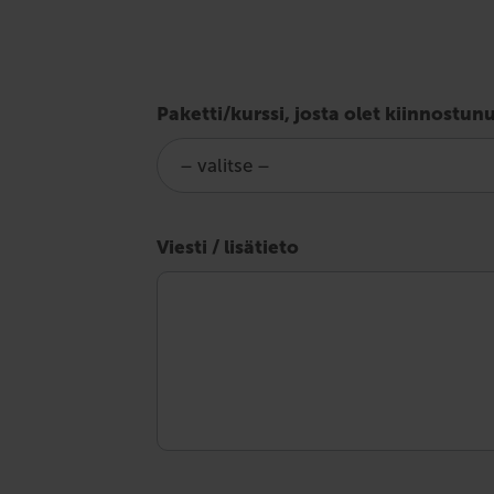
Tiedustele
Paketti/kurssi, josta olet kiinnostun
ajotaidon
ylläpito
-
Viesti / lisätieto
koulutusta