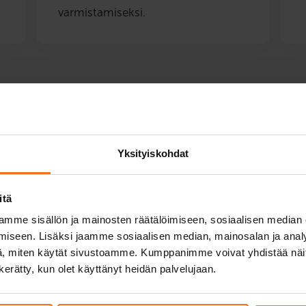
varmistamiseksi.
veysperusteiset ajokyvyn arvioi
Yksityiskohdat
Kiiminki
itä
nnin palvelut. Jos etsit poliisin määräämiä arviointeja, ne 
mme sisällön ja mainosten räätälöimiseen, sosiaalisen median
iseen. Lisäksi jaamme sosiaalisen median, mainosalan ja analy
, miten käytät sivustoamme. Kumppanimme voivat yhdistää näitä t
viointi
n kerätty, kun olet käyttänyt heidän palvelujaan.