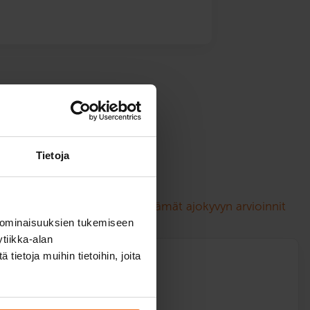
nnit
Tietoja
löytyvät täältä:
Poliisin määräämät ajokyvyn arvioinnit
 ominaisuuksien tukemiseen
tiikka-alan
ietoja muihin tietoihin, joita