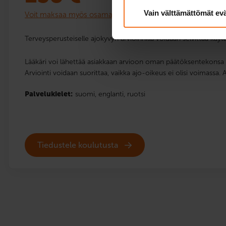
Vain välttämättömät ev
Voit maksaa myös osamaksulla
Terveysperusteiselle ajokyvyn arvioinnilla voidaan selvittää k
Lääkäri voi lähettää asiakkaan arvioon oman päätöksentekonsa 
Arviointi voidaan suorittaa, vaikka ajo-oikeus ei olisi voimassa. 
Palvelukielet:
suomi,
englanti,
ruotsi
Tiedustele koulutusta