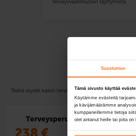
terveysvaatimusten täyttymistä.
Ter
Suostumus
Tämä sivusto käyttää eväste
Täältä löydät kaikki terveysperustaisen ajokyvyn arvioi
Käytämme evästeitä tarjoama
ja kävijämäärämme analysoim
kumppaneillemme tietoja siitä
Terveysperusteinen ajokyvyn ar
olet antanut heille tai joita o
238
€