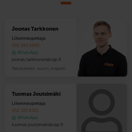
Joonas Tarkkonen
Liikenneopettaja
050 593 6995
WhatsApp
joonas.tarkkonen
@
cap.fi
Palvelukielet:
suomi
,
englanti
Tuomas Joutsimäki
Liikenneopettaja
050 325 6301
WhatsApp
tuomas.joutsimaki
@
cap.fi