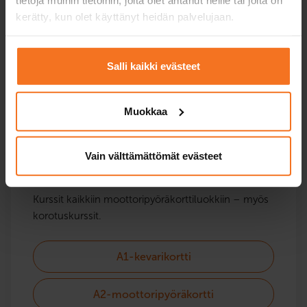
ajoneuvoluokasta riippuen tarvitset T- tai AM121-
kerätty, kun olet käyttänyt heidän palvelujaan.
kortin. Moottorikelkkaa varten tarvitset aina T-
kortin.
Salli kaikki evästeet
Mönkijä- ja traktorikortti
Muokkaa
Vain välttämättömät evästeet
Moottoripyörä
Kurssit kaikkiin moottoripyörä­korttiluokkiin – myös
korotuskurssit.
A1-kevarikortti
A2-moottoripyöräkortti