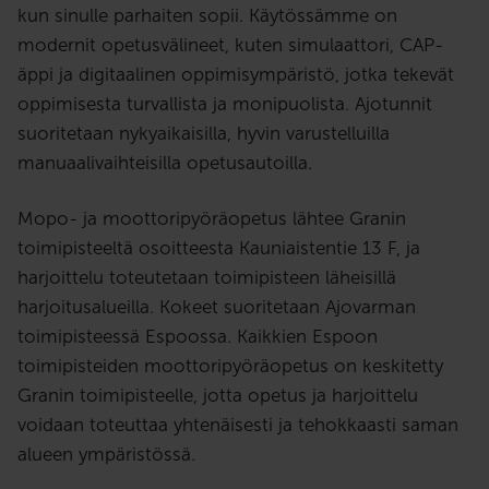
kun sinulle parhaiten sopii. Käytössämme on
modernit opetusvälineet, kuten simulaattori, CAP-
äppi ja digitaalinen oppimisympäristö, jotka tekevät
oppimisesta turvallista ja monipuolista. Ajotunnit
suoritetaan nykyaikaisilla, hyvin varustelluilla
manuaalivaihteisilla opetusautoilla.
Mopo- ja moottoripyöräopetus lähtee Granin
toimipisteeltä osoitteesta Kauniaistentie 13 F, ja
harjoittelu toteutetaan toimipisteen läheisillä
harjoitusalueilla. Kokeet suoritetaan Ajovarman
toimipisteessä Espoossa. Kaikkien Espoon
toimipisteiden moottoripyöräopetus on keskitetty
Granin toimipisteelle, jotta opetus ja harjoittelu
voidaan toteuttaa yhtenäisesti ja tehokkaasti saman
alueen ympäristössä.