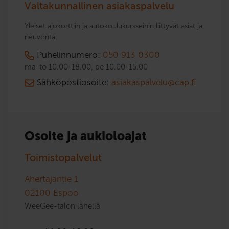
Valtakunnallinen asiakaspalvelu
Yleiset ajokorttiin ja autokoulukursseihin liittyvät asiat ja
neuvonta.
Puhelinnumero:
050 913 0300
ma-to 10.00-18.00, pe 10.00-15.00
Sähköpostiosoite:
asiakaspalvelu@cap.fi
Osoite ja aukioloajat
Toimistopalvelut
Ahertajantie 1
02100
Espoo
WeeGee-talon lähellä