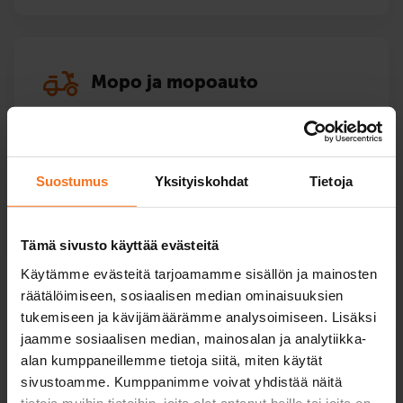
Mopo ja mopoauto
Kurssit ja mopo- ja mopoauto-opetukseen. Ajo-
opetusta keväästä syksyyn ja teoriatunteja läpi
vuoden.
Suostumus
Yksityiskohdat
Tietoja
Mopokortti
Tämä sivusto käyttää evästeitä
Käytämme evästeitä tarjoamamme sisällön ja mainosten
räätälöimiseen, sosiaalisen median ominaisuuksien
tukemiseen ja kävijämäärämme analysoimiseen. Lisäksi
Mönkijä ja traktori
jaamme sosiaalisen median, mainosalan ja analytiikka-
alan kumppaneillemme tietoja siitä, miten käytät
sivustoamme. Kumppanimme voivat yhdistää näitä
Kurssit mönkijälle ja moottorikelkalle. Mönkijän
tietoja muihin tietoihin, joita olet antanut heille tai joita on