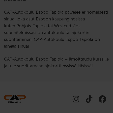
CAP-Autokoulu Espoo
Tapiola
pa
lvelee erinomaisesti
sinua, joka asut
Espoo
n kaupunginosissa
kuten
Pohjois-Tapiola tai Westend.
Jos
suunnitelmissasi on autokoulu tai ajokortin
suorittaminen,
CAP-Autokoulu Espoo
Tapiola
on
lähellä sinua!
CAP-Autokoulu Espoo Tapiola – ilmoittaudu kurssille
ja tule suorittamaan ajokortti hyvissä käsissä!