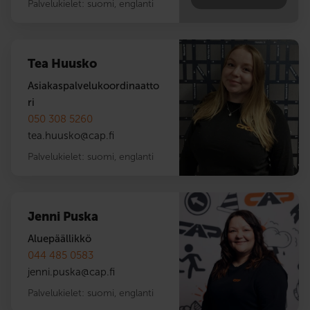
Palvelukielet:
suomi
,
englanti
Tea Huusko
Asiakaspalvelukoordinaatto
ri
050 308 5260
tea.huusko
@
cap.fi
Palvelukielet:
suomi
,
englanti
Jenni Puska
Aluepäällikkö
044 485 0583
jenni.puska
@
cap.fi
Palvelukielet:
suomi
,
englanti