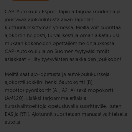
CAP-Autokoulu Espoo Tapiola tarjoaa modernia ja
joustavaa ajokoulutusta aivan Tapiolan
kulttuurikeskittymän ytimessä. Meillä voit suorittaa
ajokortin helposti, turvallisesti ja oman aikataulusi
mukaan kokeneiden opettajiemme ohjauksessa.
CAP-Autokoululla on Suomen tyytyväisimmät
asiakkaat – liity tyytyväisten asiakkaiden joukkoon!
Meiltä saat ajo-opetusta ja autokoulukursseja
ajokorttiluokkiin: henkilöautokortti (B),
moottoripyöräkortit (A1, A2, A) sekä mopokortti
(AM120). Lisäksi tarjoamme erilaisia
kurssivaihtoehtoja opetusluvalla suorittaville, kuten
EAS ja RTK. Ajotunnit suoritetaan manuaalivaihteisella
autolla.