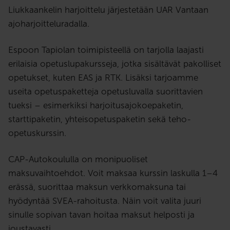
Liukkaankelin harjoittelu järjestetään UAR Vantaan
ajoharjoitteluradalla.
Espoon Tapiolan toimipisteellä on tarjolla laajasti
erilaisia opetuslupakursseja, jotka sisältävät pakolliset
opetukset, kuten EAS ja RTK. Lisäksi tarjoamme
useita opetuspaketteja opetusluvalla suorittavien
tueksi – esimerkiksi harjoitusajokoepaketin,
starttipaketin, yhteisopetuspaketin sekä teho-
opetuskurssin.
CAP-Autokoululla on monipuoliset
maksuvaihtoehdot. Voit maksaa kurssin laskulla 1–4
erässä, suorittaa maksun verkkomaksuna tai
hyödyntää SVEA-rahoitusta. Näin voit valita juuri
sinulle sopivan tavan hoitaa maksut helposti ja
joustavasti.