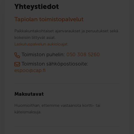
Yhteystiedot
Tapiolan toimistopalvelut
Paikkakuntakohtaiset ajanvaraukset ja peruutukset sekä
kokeisiin liittyvät asiat.
Laskutuspalvelun aukioloajat.
Toimiston puhelin:
050 308 5260
Toimiston sähköpostiosoite:
espoo@cap.fi
Maksutavat
Huomioithan, ettemme vastaanota kortti- tai
käteismaksuja.