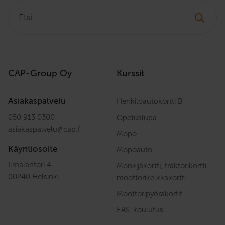
Etsi:
CAP-Group Oy
Kurssit
Asiakaspalvelu
Henkilöautokortti B
050 913 0300
Opetuslupa
asiakaspalvelu
@
cap.fi
Mopo
Käyntiosoite
Mopoauto
Ilmalantori 4
Mönkijäkortti, traktorikortti,
00240 Helsinki
moottorikelkkakortti
Moottoripyöräkortit
EAS-koulutus