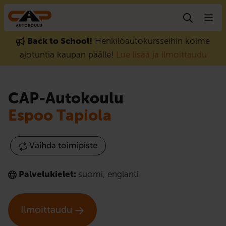
Hyppää sisältöön
Back to School!
Henkilöautokursseihin kolme
ajotuntia kaupan päälle!
Lue lisää ja ilmoittaudu
CAP-Autokoulu
Espoo Tapiola
Vaihda toimipiste
Palvelukielet:
suomi
,
englanti
Ilmoittaudu