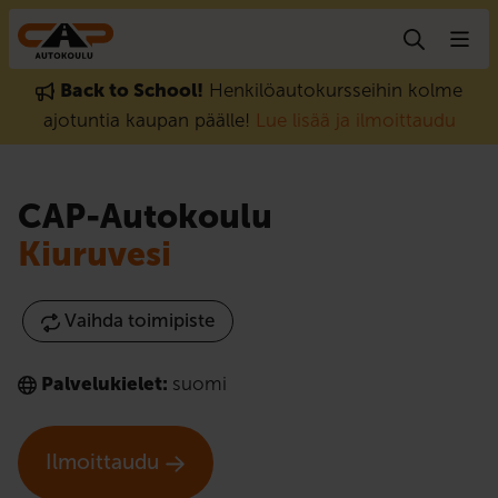
Hyppää sisältöön
Back to School!
Henkilöautokursseihin kolme
ajotuntia kaupan päälle!
Lue lisää ja ilmoittaudu
CAP-Autokoulu
Kiuruvesi
Vaihda toimipiste
Palvelukielet:
suomi
Ilmoittaudu