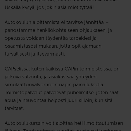
Uskalla kysyä, jos jokin asia mietityttää!
Autokoulun aloittamista ei tarvitse jännittää –
panostamme henkilökohtaiseen ohjaukseen, ja
opetusta voidaan täydentää tarpeidesi ja
osaamistasosi mukaan, jotta opit ajamaan
turvallisesti ja itsevarmasti.
CAPselissa, kuten kaikissa CAPin toimipisteissä, on
jatkuva valvonta, ja asiakas saa yhteyden
simulaattorivalvomoon napin painalluksella.
Toimistopalvelut palvelevat puhelimitse, joten saat
apua ja neuvontaa helposti juuri silloin, kun sitä
tarvitset.
Autokoulukurssin voit aloittaa heti ilmoittautumisen