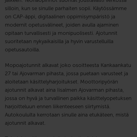
jälkeen. Teoriaopinnot suoritat joustavasti verkossa
silloin, kun se sinulle parhaiten sopii. Käytössämme
on CAP-äppi, digitaalinen oppimisympäristö ja
modernit opetusvälineet, joiden avulla ajaminen
opitaan turvallisesti ja monipuolisesti. Ajotunnit
suoritetaan nykyaikaisilla ja hyvin varustelluilla
opetusautoilla.
Mopoajotunnit alkavat joko osoitteesta Kankaankatu
27 tai Ajovarman pihasta, jossa puetaan varusteet ja
aloitetaan käsittelyharjoitukset. Moottoripyörän
ajotunnit alkavat aina Iisalmen Ajovarman pihasta,
jossa on hyvä ja turvallinen paikka käsittelyopetuksen
harjoitteluun ennen liikenteeseen siirtymistä.
Autokoululta kerrotaan sinulle aina etukäteen, mistä
ajotunnit alkavat.