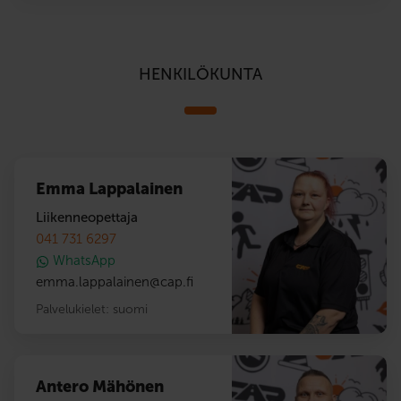
HENKILÖKUNTA
Emma Lappalainen
Liikenneopettaja
041 731 6297
WhatsApp
emma.lappalainen
@
cap.fi
Palvelukielet:
suomi
Antero Mähönen