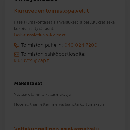
Kiuruveden toimistopalvelut
Paikkakuntakohtaiset ajanvaraukset ja peruutukset sekä
kokeisiin liittyvät asiat.
Laskutuspalvelun aukioloajat.
Toimiston puhelin:
040 024 7200
Toimiston sähköpostiosoite:
kiuruvesi@cap.fi
Maksutavat
Vastaanotamme käteismaksuja.
Huomioithan, ettemme vastaanota korttimaksuja.
Valtakunnallinen asiakaspalvelu