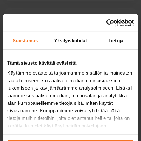
Mönkijä ja traktori
Kurssit mönkijälle ja moottorikelkalle. Mönkijän
Suostumus
Yksityiskohdat
Tietoja
ajoneuvoluokasta riippuen tarvitset T- tai AM121-
kortin. Moottorikelkkaa varten tarvitset aina T-
kortin.
Tämä sivusto käyttää evästeitä
Käytämme evästeitä tarjoamamme sisällön ja mainosten
räätälöimiseen, sosiaalisen median ominaisuuksien
Mönkijä- ja traktorikortti
tukemiseen ja kävijämäärämme analysoimiseen. Lisäksi
jaamme sosiaalisen median, mainosalan ja analytiikka-
alan kumppaneillemme tietoja siitä, miten käytät
sivustoamme. Kumppanimme voivat yhdistää näitä
tietoja muihin tietoihin, joita olet antanut heille tai joita on
Moottoripyörä
kerätty, kun olet käyttänyt heidän palvelujaan.
Kurssit kaikkiin moottoripyörä­korttiluokkiin – myös