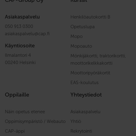
CAP-Group Oy
Kurssit
Asiakaspalvelu
Henkilöautokortti B
050 913 0300
Opetuslupa
asiakaspalvelu
@
cap.fi
Mopo
Käyntiosoite
Mopoauto
Ilmalantori 4
Mönkijäkortti, traktorikortti,
00240 Helsinki
moottorikelkkakortti
Moottoripyöräkortit
EAS-koulutus
Oppilaille
Yhteystiedot
Näin opetus etenee
Asiakaspalvelu
Oppimisympäristö / Webauto
Yhtiö
CAP-äppi
Rekrytointi