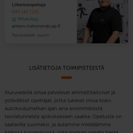
Liikenneopettaja
040 142 7241
WhatsApp
antero.mahonen
@
cap.fi
Palvelukielet:
suomi
LISÄTIETOJA TOIMIPISTEESTÄ
Kiuruvedellä sinua palvelevat ammattitaitoiset ja
ystävälliset opettajat, jotka tukevat sinua koko
autokoulumatkan ajan aina ensimmäisistä
teoriatunneista ajokokeeseen saakka. Opetusta on
saatavilla suomeksi, ja autamme mielellämme
kaikissa kysymyksissä, joita matkan varrella herää.