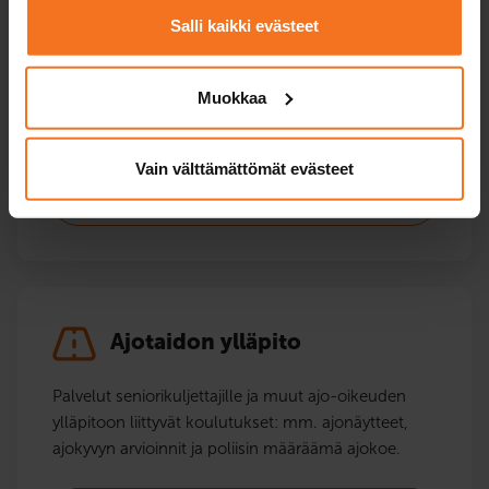
korotuskurssit.
Salli kaikki evästeet
A1-kevarikortti
Muokkaa
A2-moottoripyöräkortti
Vain välttämättömät evästeet
A-moottoripyöräkortti
Ajotaidon ylläpito
Palvelut seniorikuljettajille ja muut ajo-oikeuden
ylläpitoon liittyvät koulutukset: mm. ajonäytteet,
ajokyvyn arvioinnit ja poliisin määräämä ajokoe.