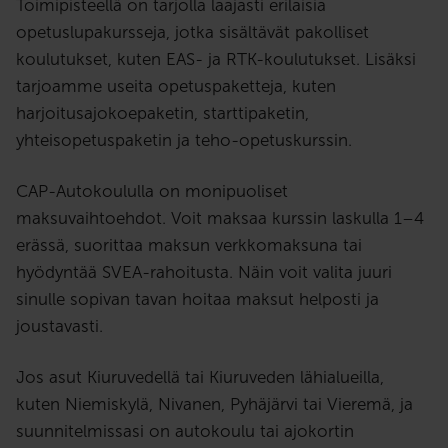
Toimipisteellä on tarjolla laajasti erilaisia
opetuslupakursseja, jotka sisältävät pakolliset
koulutukset, kuten EAS- ja RTK-koulutukset. Lisäksi
tarjoamme useita opetuspaketteja, kuten
harjoitusajokoepaketin, starttipaketin,
yhteisopetuspaketin ja teho-opetuskurssin.
CAP-Autokoululla on monipuoliset
maksuvaihtoehdot. Voit maksaa kurssin laskulla 1–4
erässä, suorittaa maksun verkkomaksuna tai
hyödyntää SVEA-rahoitusta. Näin voit valita juuri
sinulle sopivan tavan hoitaa maksut helposti ja
joustavasti.
Jos asut Kiuruvedellä tai Kiuruveden lähialueilla,
kuten Niemiskylä, Nivanen, Pyhäjärvi tai Vieremä, ja
suunnitelmissasi on autokoulu tai ajokortin