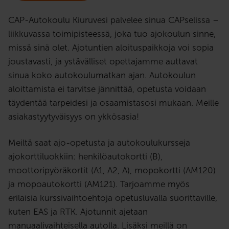
CAP-Autokoulu Kiuruvesi palvelee sinua CAPselissa –
liikkuvassa toimipisteessä, joka tuo ajokoulun sinne,
missä sinä olet. Ajotuntien aloituspaikkoja voi sopia
joustavasti, ja ystävälliset opettajamme auttavat
sinua koko autokoulumatkan ajan. Autokoulun
aloittamista ei tarvitse jännittää, opetusta voidaan
täydentää tarpeidesi ja osaamistasosi mukaan. Meille
asiakastyytyväisyys on ykkösasia!
Meiltä saat ajo-opetusta ja autokoulukursseja
ajokorttiluokkiin: henkilöautokortti (B),
moottoripyöräkortit (A1, A2, A), mopokortti (AM120)
ja mopoautokortti (AM121). Tarjoamme myös
erilaisia kurssivaihtoehtoja opetusluvalla suorittaville,
kuten EAS ja RTK. Ajotunnit ajetaan
manuaalivaihteisella autolla. Lisäksi meillä on