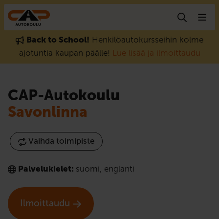
Hyppää sisältöön
Back to School!
Henkilöautokursseihin kolme
ajotuntia kaupan päälle!
Lue lisää ja ilmoittaudu
CAP-Autokoulu
Savonlinna
Vaihda toimipiste
Palvelukielet:
suomi
,
englanti
Ilmoittaudu