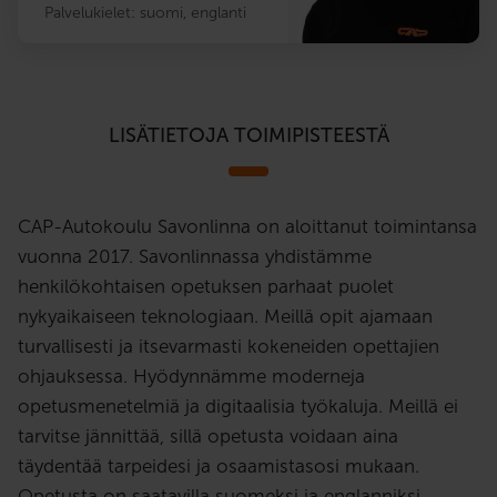
Palvelukielet:
suomi
,
englanti
LISÄTIETOJA TOIMIPISTEESTÄ
CAP-Autokoulu Savonlinna on aloittanut toimintansa
vuonna 2017. Savonlinnassa yhdistämme
henkilökohtaisen opetuksen parhaat puolet
nykyaikaiseen teknologiaan. Meillä opit ajamaan
turvallisesti ja itsevarmasti kokeneiden opettajien
ohjauksessa. Hyödynnämme moderneja
opetusmenetelmiä ja digitaalisia työkaluja. Meillä ei
tarvitse jännittää, sillä opetusta voidaan aina
täydentää tarpeidesi ja osaamistasosi mukaan.
Opetusta on saatavilla suomeksi ja englanniksi.