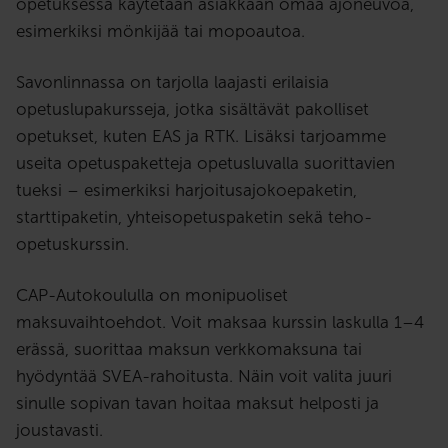
opetuksessa käytetään asiakkaan omaa ajoneuvoa,
esimerkiksi mönkijää tai mopoautoa.
Savonlinnassa on tarjolla laajasti erilaisia
opetuslupakursseja, jotka sisältävät pakolliset
opetukset, kuten EAS ja RTK. Lisäksi tarjoamme
useita opetuspaketteja opetusluvalla suorittavien
tueksi – esimerkiksi harjoitusajokoepaketin,
starttipaketin, yhteisopetuspaketin sekä teho-
opetuskurssin.
CAP-Autokoululla on monipuoliset
maksuvaihtoehdot. Voit maksaa kurssin laskulla 1–4
erässä, suorittaa maksun verkkomaksuna tai
hyödyntää SVEA-rahoitusta. Näin voit valita juuri
sinulle sopivan tavan hoitaa maksut helposti ja
joustavasti.