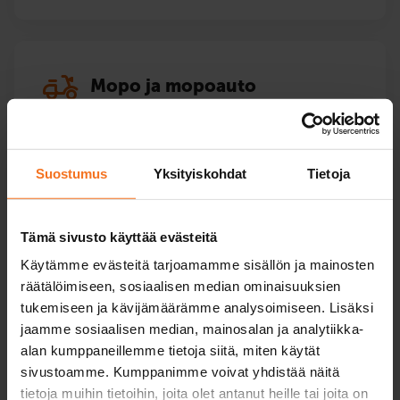
Mopo ja mopoauto
Kurssit ja mopo- ja mopoauto-opetukseen. Ajo-
opetusta keväästä syksyyn ja teoriatunteja läpi
Suostumus
Yksityiskohdat
Tietoja
vuoden.
Mopokortti
Tämä sivusto käyttää evästeitä
Käytämme evästeitä tarjoamamme sisällön ja mainosten
Mopoautokortti
räätälöimiseen, sosiaalisen median ominaisuuksien
tukemiseen ja kävijämäärämme analysoimiseen. Lisäksi
jaamme sosiaalisen median, mainosalan ja analytiikka-
alan kumppaneillemme tietoja siitä, miten käytät
sivustoamme. Kumppanimme voivat yhdistää näitä
Mönkijä ja traktori
tietoja muihin tietoihin, joita olet antanut heille tai joita on