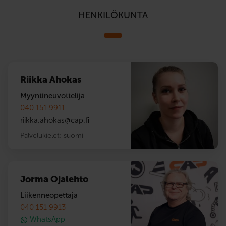
HENKILÖKUNTA
Riikka Ahokas
Myyntineuvottelija
040 151 9911
riikka.ahokas
@
cap.fi
Palvelukielet:
suomi
Jorma Ojalehto
Liikenneopettaja
040 151 9913
WhatsApp