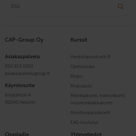
CAP-Group Oy
Kurssit
Asiakaspalvelu
Henkilöautokortti B
050 913 0300
Opetuslupa
asiakaspalvelu
@
cap.fi
Mopo
Käyntiosoite
Mopoauto
Ilmalantori 4
Mönkijäkortti, traktorikortti,
00240 Helsinki
moottorikelkkakortti
Moottoripyöräkortit
EAS-koulutus
Oppilaille
Yhteystiedot