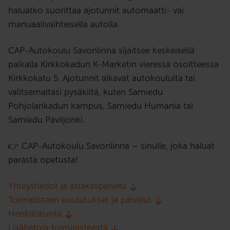
haluatko suorittaa ajotunnit automaatti- vai
manuaalivaihteisella autolla.
CAP-Autokoulu Savonlinna sijaitsee keskeisellä
paikalla Kirkkokadun K-Marketin vieressä osoitteessa
Kirkkokatu 5. Ajotunnit alkavat autokoululta tai
valitsemaltasi pysäkiltä, kuten Samiedu
Pohjolankadun kampus, Samiedu Humania tai
Samiedu Paviljonki.
👉 CAP-Autokoulu Savonlinna – sinulle, joka haluat
parasta opetusta!
Yhteystiedot ja asiakaspalvelu
Toimipisteen koulutukset ja palvelut
Henkilökunta
Lisätietoja toimipisteestä