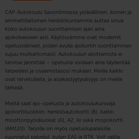
CAP-Autokoulu Savonlinnassa ystävällinen, iloinen ja
ammattitaitoinen henkilökuntamme auttaa sinua
koko autokoulun suorittamisen ajan aina
ajokokeeseen asti. Käytössämme ovat modernit
opetusvälineet, joiden avulla ajokortin suorittaminen
sujuu mutkattomasti. Autokoulun aloittamista ei
tarvitse jännittää – opetusta voidaan aina täydentää
tarpeidesi ja osaamistasosi mukaan. Meille kaikki
ovat tervetulleita, ja asiakastyytyväisyys on meille
tärkeää.
Meiltä saat ajo-opetusta ja autokoulukursseja
ajokorttiluokkiin: henkilöautokortti (B), kaikki
moottoripyöräluokat (A1, A2, A) sekä mopokortti
(AM120). Tarjolla on myös opetuslupalaisille
suunnatut palvelut, kuten EAS ja RTK. Voit valita,