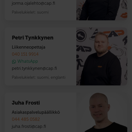
jorma.ojalehto
@
cap.fi
Palvelukielet:
suomi
Petri Tynkkynen
Liikenneopettaja
040 151 9914
WhatsApp
petri.tynkkynen
@
cap.fi
Palvelukielet:
suomi
,
englanti
Juha Frosti
Asiakaspalvelupäällikkö
044 485 0582
juha.frosti
@
cap.fi