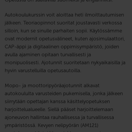
Autokoulukurssin voit aloittaa heti ilmoittautumisen
jälkeen. Teoriaopinnot suoritat joustavasti verkossa
silloin, kun se sinulle parhaiten sopii. Käytössämme
ovat modernit opetusvälineet, kuten ajosimulaattori,
CAP-äppi ja digitaalinen oppimisympäristö, joiden
avulla ajaminen opitaan turvallisesti ja
monipuolisesti. Ajotunnit suoritetaan nykyaikaisilla ja
hyvin varustelluilla opetusautoilla.
Mopo- ja moottoripyöräajotunnit alkavat
autokoululta varusteiden pukemisella, jonka jälkeen
siirrytään opettajan kanssa käsittelyopetuksen
harjoittelualueelle. Siellä pääset harjoittelemaan
ajoneuvon hallintaa rauhallisessa ja turvallisessa
ympäristössä. Kevyen nelipyörän (AM121)