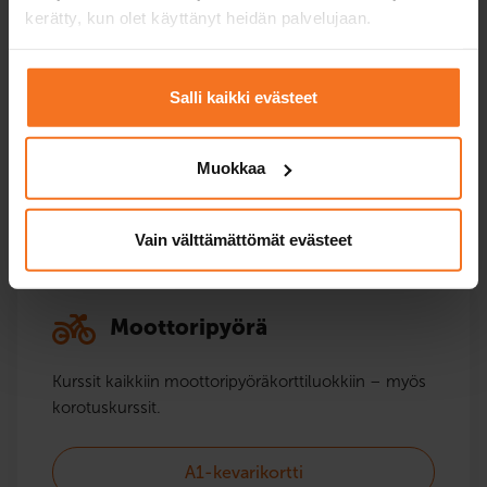
kerätty, kun olet käyttänyt heidän palvelujaan.
Kurssit mönkijälle ja moottorikelkalle. Mönkijän
ajoneuvoluokasta riippuen tarvitset T- tai AM121-
kortin. Moottorikelkkaa varten tarvitset aina T-
Salli kaikki evästeet
kortin.
Muokkaa
Mönkijä- ja traktorikortti
Vain välttämättömät evästeet
Moottoripyörä
Kurssit kaikkiin moottoripyörä­korttiluokkiin – myös
korotuskurssit.
A1-kevarikortti