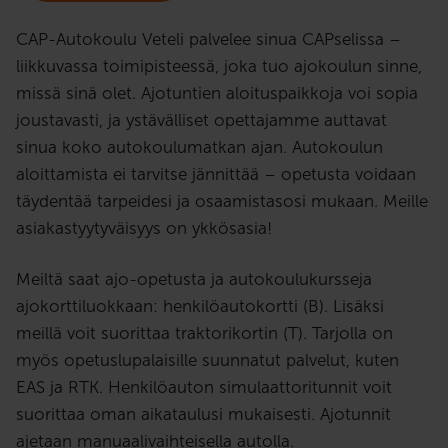
CAP-Autokoulu Veteli palvelee sinua CAPselissa –
liikkuvassa toimipisteessä, joka tuo ajokoulun sinne,
missä sinä olet. Ajotuntien aloituspaikkoja voi sopia
joustavasti, ja ystävälliset opettajamme auttavat
sinua koko autokoulumatkan ajan. Autokoulun
aloittamista ei tarvitse jännittää – opetusta voidaan
täydentää tarpeidesi ja osaamistasosi mukaan. Meille
asiakastyytyväisyys on ykkösasia!
Meiltä saat ajo-opetusta ja autokoulukursseja
ajokorttiluokkaan: henkilöautokortti (B). Lisäksi
meillä voit suorittaa traktorikortin (T). Tarjolla on
myös opetuslupalaisille suunnatut palvelut, kuten
EAS ja RTK. Henkilöauton simulaattoritunnit voit
suorittaa oman aikataulusi mukaisesti. Ajotunnit
ajetaan manuaalivaihteisella autolla.