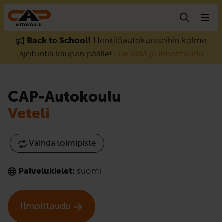
Hyppää sisältöön
Back to School!
Henkilöautokursseihin kolme
ajotuntia kaupan päälle!
Lue lisää ja ilmoittaudu
CAP-Autokoulu
Veteli
Vaihda toimipiste
Palvelukielet:
suomi
Ilmoittaudu