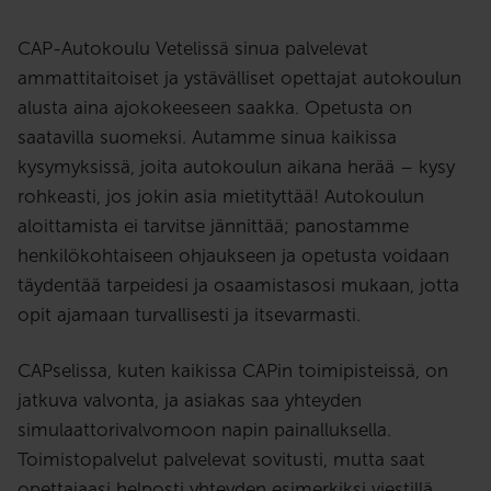
CAP-Autokoulu Vetelissä sinua palvelevat
ammattitaitoiset ja ystävälliset opettajat autokoulun
alusta aina ajokokeeseen saakka. Opetusta on
saatavilla suomeksi. Autamme sinua kaikissa
kysymyksissä, joita autokoulun aikana herää – kysy
rohkeasti, jos jokin asia mietityttää! Autokoulun
aloittamista ei tarvitse jännittää; panostamme
henkilökohtaiseen ohjaukseen ja opetusta voidaan
täydentää tarpeidesi ja osaamistasosi mukaan, jotta
opit ajamaan turvallisesti ja itsevarmasti.
CAPselissa, kuten kaikissa CAPin toimipisteissä, on
jatkuva valvonta, ja asiakas saa yhteyden
simulaattorivalvomoon napin painalluksella.
Toimistopalvelut palvelevat sovitusti, mutta saat
opettajaasi helposti yhteyden esimerkiksi viestillä.