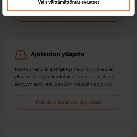
Vain välttämättömät evästeet
Mönkijä- ja traktorikortti
Ajotaidon ylläpito
Palvelut seniorikuljettajille ja muut ajo-oikeuden
ylläpitoon liittyvät koulutukset: mm. ajonäytteet,
ajokyvyn arvioinnit ja poliisin määräämä ajokoe.
Poliisin määräämät ajokokeet