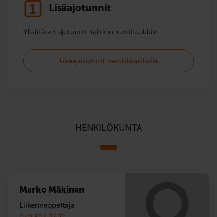
Lisäajotunnit
Yksittäiset ajotunnit kaikkiin korttiluokkiin.
Lisäajotunnit henkilöautolle
HENKILÖKUNTA
Marko Mäkinen
Liikenneopettaja
040 504 7422