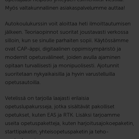
Myös valtakunnallinen asiakaspalvelumme auttaa!
Autokoulukurssin voit aloittaa heti ilmoittautumisen
jälkeen. Teoriaopinnot suoritat joustavasti verkossa
silloin, kun se sinulle parhaiten sopii. Käytössämme
ovat CAP-äppi, digitaalinen oppimisympäristö ja
modernit opetusvälineet, joiden avulla ajaminen
opitaan turvallisesti ja monipuolisesti. Ajotunnit
suoritetaan nykyaikaisilla ja hyvin varustelluilla
opetusautoilla.
Vetelissä on tarjolla laajasti erilaisia
opetuslupakursseja, jotka sisältävät pakolliset
opetukset, kuten EAS ja RTK. Lisäksi tarjoamme
useita opetuspaketteja, kuten harjoitusajokoepaketin,
starttipaketin, yhteisopetuspaketin ja teho-