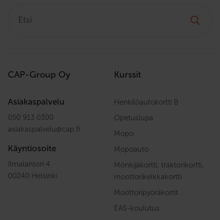
Etsi:
CAP-Group Oy
Kurssit
Asiakaspalvelu
Henkilöautokortti B
050 913 0300
Opetuslupa
asiakaspalvelu
@
cap.fi
Mopo
Käyntiosoite
Mopoauto
Ilmalantori 4
Mönkijäkortti, traktorikortti,
00240 Helsinki
moottorikelkkakortti
Moottoripyöräkortit
EAS-koulutus