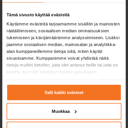
Kaikki sujuvaan opetuslupa-opetukseen: lain
Tämä sivusto käyttää evästeitä
vaatima pakollinen opetus ja lisäpalvelut.
Käytämme evästeitä tarjoamamme sisällön ja mainosten
räätälöimiseen, sosiaalisen median ominaisuuksien
Riskientunnistamiskoulutus
tukemiseen ja kävijämäärämme analysoimiseen. Lisäksi
jaamme sosiaalisen median, mainosalan ja analytiikka-
alan kumppaneillemme tietoja siitä, miten käytät
Opetuslupapalvelut
sivustoamme. Kumppanimme voivat yhdistää näitä
tietoja muihin tietoihin, joita olet antanut heille tai joita on
kerätty, kun olet käyttänyt heidän palvelujaan.
Mönkijä ja traktori
Salli kaikki evästeet
Kurssit mönkijälle ja moottorikelkalle. Mönkijän
ajoneuvoluokasta riippuen tarvitset T- tai AM121-
Muokkaa
kortin. Moottorikelkkaa varten tarvitset aina T-
kortin.