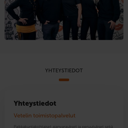
YHTEYSTIEDOT
Yhteystiedot
Vetelin toimistopalvelut
Paikkakuntakohtaiset ajanvaraukset ja peruutukset sekä