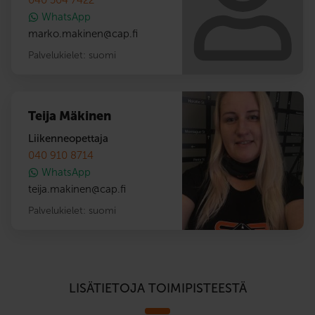
WhatsApp
marko.makinen
@
cap.fi
Palvelukielet:
suomi
Teija Mäkinen
Liikenneopettaja
040 910 8714
WhatsApp
teija.makinen
@
cap.fi
Palvelukielet:
suomi
LISÄTIETOJA TOIMIPISTEESTÄ