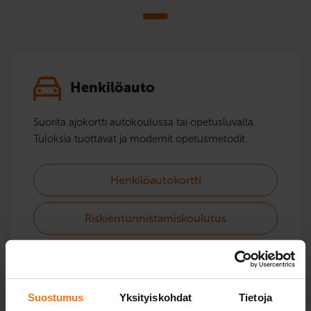
Henkilöauto
Suorita ajokortti autokoulussa tai opetusluvalla.
Tuloksia tuottavat ja modernit opetusmetodit.
Henkilöautokortti
Riskientunnistamiskoulutus
Suostumus
Yksityiskohdat
Tietoja
Opetuslupa