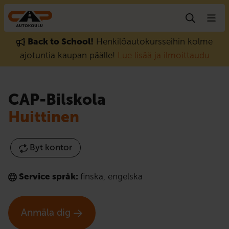
Gå till innehåll
Back to School!
Henkilöautokursseihin kolme
ajotuntia kaupan päälle!
Lue lisää ja ilmoittaudu
CAP-Bilskola
Huittinen
Byt kontor
Service språk:
finska
,
engelska
Anmäla dig