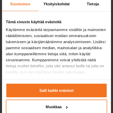
Suostumus
Yksityiskohdat
Tietoja
Tämä sivusto käyttää evästeitä
Moped- och mopedbilkörkort
Käytämme evästeitä tarjoamamme sisällön ja mainosten
räätälöimiseen, sosiaalisen median ominaisuuksien
tukemiseen ja kävijämäärämme analysoimiseen. Lisäksi
Kurser för moped- och mopedbilutbildning.
jaamme sosiaalisen median, mainosalan ja analytiikka-
Körundervisning från våren till hösten och
alan kumppaneillemme tietoja siitä, miten käytät
teorilektioner året runt.
sivustoamme. Kumppanimme voivat yhdistää näitä
tietoja muihin tietoihin, joita olet antanut heille tai joita on
Mopedkörkort AM120
kerätty, kun olet käyttänyt heidän palvelujaan.
Mopedbilskörkort AM121
Salli kaikki evästeet
Muokkaa