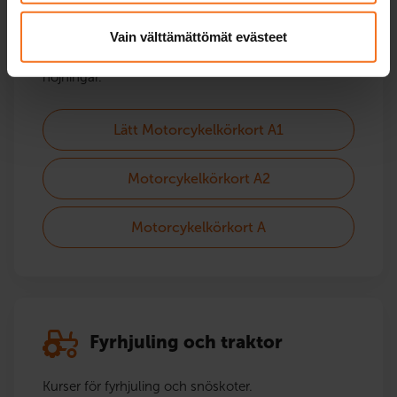
Motorcykel
Vain välttämättömät evästeet
Kurser för alla motorcykelkategorier – också
höjningar.
Lätt Motorcykelkörkort A1
Motorcykelkörkort A2
Motorcykelkörkort A
Fyrhjuling och traktor
Kurser för fyrhjuling och snöskoter.