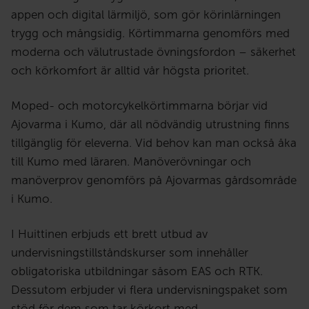
appen och digital lärmiljö, som gör körinlärningen
trygg och mångsidig. Körtimmarna genomförs med
moderna och välutrustade övningsfordon – säkerhet
och körkomfort är alltid vår högsta prioritet.
Moped- och motorcykelkörtimmarna börjar vid
Ajovarma i Kumo, där all nödvändig utrustning finns
tillgänglig för eleverna. Vid behov kan man också åka
till Kumo med läraren. Manöverövningar och
manöverprov genomförs på Ajovarmas gårdsområde
i Kumo.
I Huittinen erbjuds ett brett utbud av
undervisningstillståndskurser som innehåller
obligatoriska utbildningar såsom EAS och RTK.
Dessutom erbjuder vi flera undervisningspaket som
stöd för dem som tar körkort med