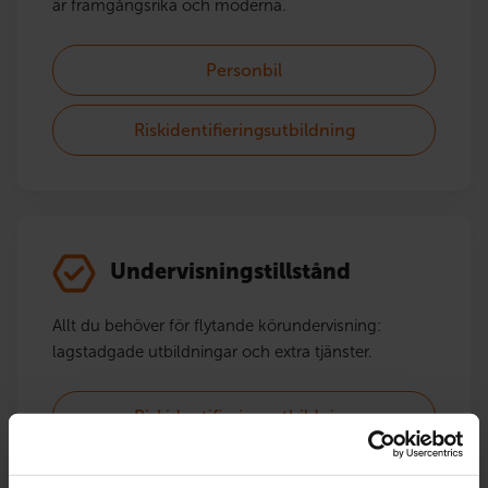
är framgångsrika och moderna.
Personbil
Riskidentifieringsutbildning
Undervisningstillstånd
Allt du behöver för flytande körundervisning:
lagstadgade utbildningar och extra tjänster.
Riskidentifieringsutbildning
Undervisningstillstånd