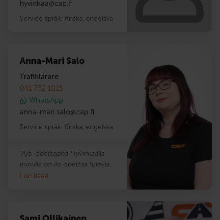
hyvinkaa
@
cap.fi
Service språk:
finska
,
engelska
Anna-Mari Salo
Trafiklärare
041 732 1015
WhatsApp
anna-mari.salo
@
cap.fi
Service språk:
finska
,
engelska
"Ajo-opettajana Hyvinkäällä
minulla on ilo opettaa tulevia
kuljettajia paitsi ajamaan, myös
Lue lisää
ymmärtämään turvallisen
liikennekäyttäytymisen tärkeyden.
Olen rento, mukava ja iloinen,
Sami Ollikainen
mutta samaan aikaan tarkka ja