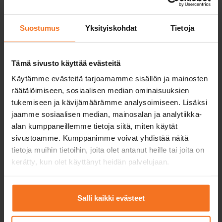
Lätt Motorcykelkörkort A1
Suostumus
Yksityiskohdat
Tietoja
Motorcykelkörkort A2
Tämä sivusto käyttää evästeitä
Käytämme evästeitä tarjoamamme sisällön ja mainosten
Motorcykelkörkort A
räätälöimiseen, sosiaalisen median ominaisuuksien
tukemiseen ja kävijämäärämme analysoimiseen. Lisäksi
jaamme sosiaalisen median, mainosalan ja analytiikka-
alan kumppaneillemme tietoja siitä, miten käytät
sivustoamme. Kumppanimme voivat yhdistää näitä
Fyrhjuling och traktor
tietoja muihin tietoihin, joita olet antanut heille tai joita on
kerätty, kun olet käyttänyt heidän palvelujaan.
Kurser för fyrhjuling och snöskoter.
Salli kaikki evästeet
Fyrhjuling- och traktorkörkort