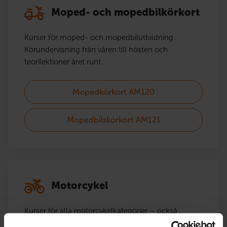
Moped- och mopedbilkörkort
Kurser för moped- och mopedbilutbildning.
Körundervisning från våren till hösten och
teorilektioner året runt.
Mopedkörkort AM120
Mopedbilskörkort AM121
Motorcykel
Kurser för alla motorcykelkategorier – också
höjningar.