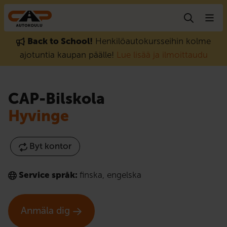
Gå till innehåll
Back to School!
Henkilöautokursseihin kolme
ajotuntia kaupan päälle!
Lue lisää ja ilmoittaudu
CAP-Bilskola
Hyvinge
Byt kontor
Service språk:
finska
,
engelska
Anmäla dig