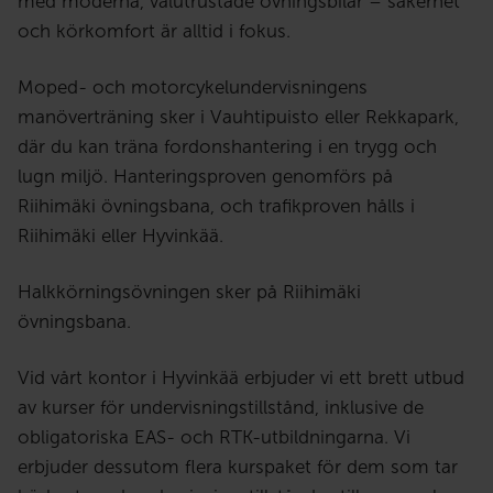
med moderna, välutrustade övningsbilar – säkerhet
och körkomfort är alltid i fokus.
Moped- och motorcykelundervisningens
manöverträning sker i Vauhtipuisto eller Rekkapark,
där du kan träna fordonshantering i en trygg och
lugn miljö. Hanteringsproven genomförs på
Riihimäki övningsbana, och trafikproven hålls i
Riihimäki eller Hyvinkää.
Halkkörningsövningen sker på Riihimäki
övningsbana.
Vid vårt kontor i Hyvinkää erbjuder vi ett brett utbud
av kurser för undervisningstillstånd, inklusive de
obligatoriska EAS- och RTK-utbildningarna. Vi
erbjuder dessutom flera kurs­paket för dem som tar