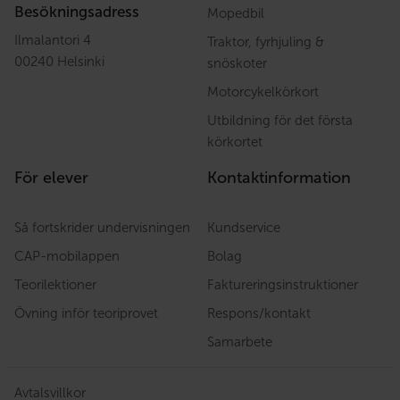
Besökningsadress
Mopedbil
Ilmalantori 4
Traktor, fyrhjuling &
00240 Helsinki
snöskoter
Motorcykelkörkort
Utbildning för det första
körkortet
För elever
Kontaktinformation
Så fortskrider undervisningen
Kundservice
CAP-mobilappen
Bolag
Teorilektioner
Faktureringsinstruktioner
Övning inför teoriprovet
Respons/kontakt
Samarbete
Avtalsvillkor