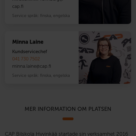
luottaa siihen, että kanssani on
cap.fi
mukavaa ja opettavaista. Parasta
tässä työssä on nähdä oppilaideni
Service språk:
finska
,
engelska
ilo, kun he oivaltavat jonkun uuden
asian. Tavoitteeni on tehdä
oppimisesta innostavaa ja
palkitsevaa. Hypätään yhdessä
Minna Laine
ratin taakse ja tehdään unelmistasi
Kundservicechef
totta!
041 730 7502
minna.laine
@
cap.fi
Service språk:
finska
,
engelska
MER INFORMATION OM PLATSEN
CAP Bilskola Hyvinkää startade sin verksamhet 2016