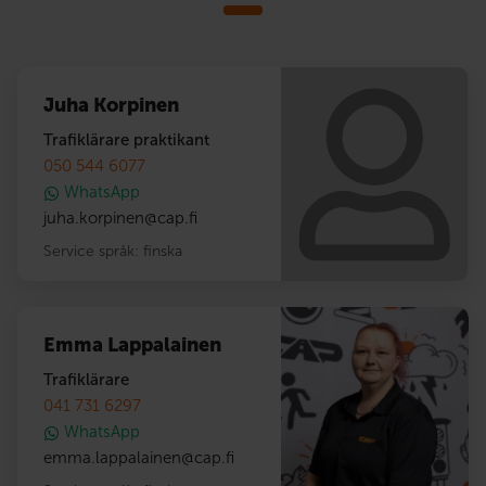
Juha Korpinen
Trafiklärare praktikant
050 544 6077
WhatsApp
juha.korpinen
@
cap.fi
Service språk:
finska
Emma Lappalainen
Trafiklärare
041 731 6297
WhatsApp
emma.lappalainen
@
cap.fi