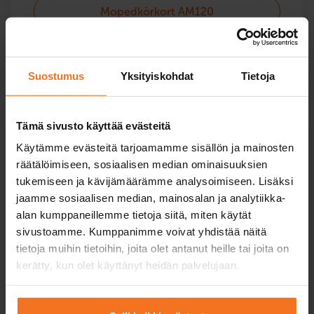
Mopedkörkort AM120
Mopedbilskörkort AM121
Suostumus
Yksityiskohdat
Tietoja
Tämä sivusto käyttää evästeitä
Motorcykel
Käytämme evästeitä tarjoamamme sisällön ja mainosten
räätälöimiseen, sosiaalisen median ominaisuuksien
Kurser för alla motorcykelkategorier – också
tukemiseen ja kävijämäärämme analysoimiseen. Lisäksi
höjningar.
jaamme sosiaalisen median, mainosalan ja analytiikka-
alan kumppaneillemme tietoja siitä, miten käytät
sivustoamme. Kumppanimme voivat yhdistää näitä
Lätt Motorcykelkörkort A1
tietoja muihin tietoihin, joita olet antanut heille tai joita on
kerätty, kun olet käyttänyt heidän palvelujaan.
Motorcykelkörkort A2
Motorcykelkörkort A