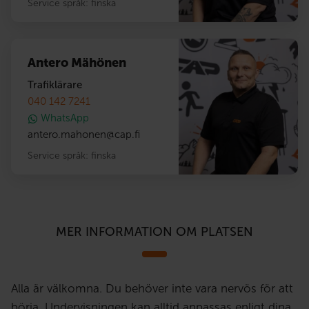
Service språk:
finska
Antero Mähönen
Trafiklärare
040 142 7241
WhatsApp
antero.mahonen
@
cap.fi
Service språk:
finska
MER INFORMATION OM PLATSEN
Alla är välkomna. Du behöver inte vara nervös för att
börja. Undervisningen kan alltid anpassas enligt dina