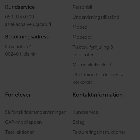
Kundservice
Personbil
050 913 0300
Undervisningstillstånd
asiakaspalvelu
@
cap.fi
Moped
Besökningsadress
Mopedbil
Ilmalantori 4
Traktor, fyrhjuling &
00240 Helsinki
snöskoter
Motorcykelkörkort
Utbildning för det första
körkortet
För elever
Kontaktinformation
Så fortskrider undervisningen
Kundservice
CAP-mobilappen
Bolag
Teorilektioner
Faktureringsinstruktioner