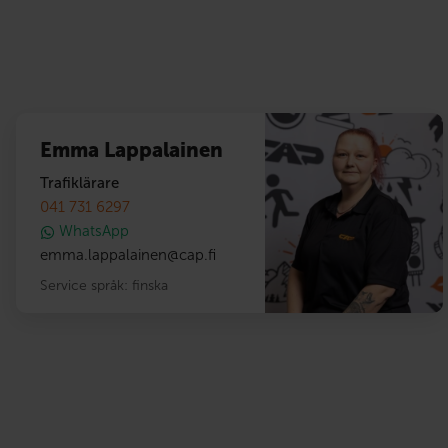
Emma Lappalainen
Trafiklärare
041 731 6297
WhatsApp
emma.lappalainen
@
cap.fi
Service språk:
finska