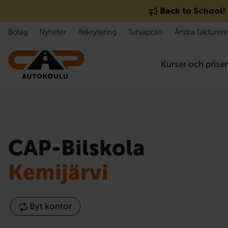
Gå till innehåll
Back to School!
Bolag
Nyheter
Rekrytering
Turvaposti
Ändra faktureri
Kurser och priser
CAP-Bilskola
Kemijärvi
Byt kontor