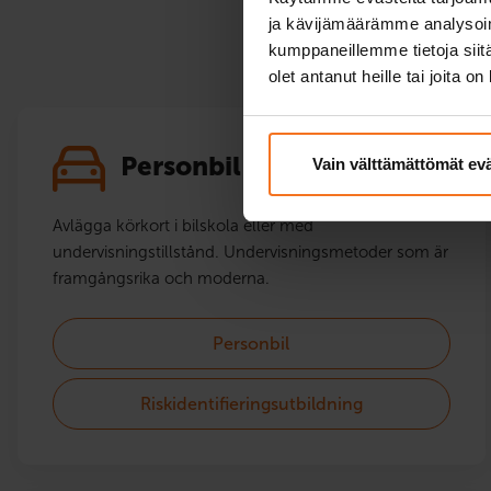
ja kävijämäärämme analysoim
kumppaneillemme tietoja siitä
olet antanut heille tai joita o
Personbil
Vain välttämättömät ev
Avlägga körkort i bilskola eller med
undervisningstillstånd. Undervisningsmetoder som är
framgångsrika och moderna.
Personbil
Riskidentifieringsutbildning