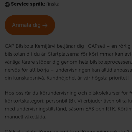
Service språk:
finska
Anmäla dig
CAP Bilskola Kemijärvi betjänar dig i CAPseli – en rörli
bilskolan dit du är. Startplatserna för körtimmar kan avta
vänliga lärare stöder dig genom hela bilskoleprocessen
nervös för att börja – undervisningen kan alltid anpass
din kunskapsnivå. Kundnöjdhet är vår högsta prioritet!
Hos oss får du körundervisning och bilskolekurser för f
körkortskategori: personbil (B). Vi erbjuder även olika k
med undervisningstillstånd, såsom EAS och RTK. Kört
manuell växellåda.
CAPselis plats: Kuumaniemi torg, Kuumaniemenkatu 2 B