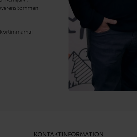
en överenskommen
 körtimmarna!
KONTAKTINFORMATION