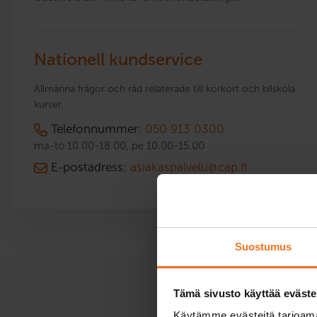
Nationell kundservice
Allmänna frågor och råd relaterade till körkort och bilskola
kurser.
Telefonnummer:
050 913 0300
ma-to 10.00-18.00, pe 10.00-15.00
E-postadress:
asiakaspalvelu@cap.fi
Suostumus
Tämä sivusto käyttää eväste
Käytämme evästeitä tarjoama