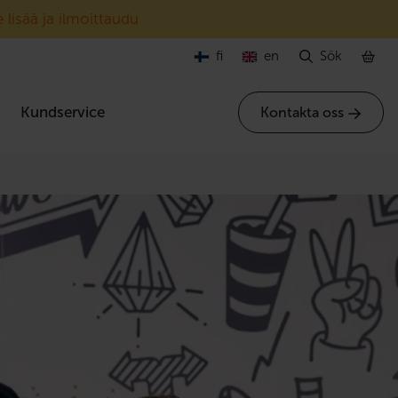
 lisää ja ilmoittaudu
fi
en
Sök
r
Kundservice
Kontakta oss