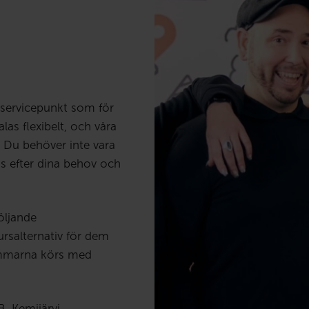
g servicepunkt som för
las flexibelt, och våra
. Du behöver inte vara
as efter dina behov och
öljande
ursalternativ för dem
immarna körs med
, Kemijärvi.