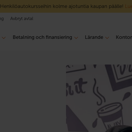
Henkilöautokursseihin kolme ajotuntia kaupan päälle!
Lue
ng
Avbryt avtal
Betalning och finansiering
Lärande
Konto