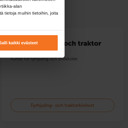
tiikka-alan
ietoja muihin tietoihin, joita
Fyrhjuling och traktor
Salli kaikki evästeet
Kurser för fyrhjuling och snöskoter.
Fyrhjuling- och traktorkörkort