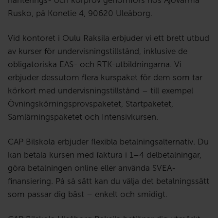
hanterings- och körprov genomförs hos Ajovarma
Rusko, på Konetie 4, 90620 Uleåborg.
Vid kontoret i Oulu Raksila erbjuder vi ett brett utbud
av kurser för undervisningstillstånd, inklusive de
obligatoriska EAS- och RTK-utbildningarna. Vi
erbjuder dessutom flera kurs­paket för dem som tar
körkort med undervisningstillstånd – till exempel
Övningskörningsprovspaketet, Startpaketet,
Samlärningspaketet och Intensivkursen.
CAP Bilskola erbjuder flexibla betalningsalternativ. Du
kan betala kursen med faktura i 1–4 delbetalningar,
göra betalningen online eller använda SVEA-
finansiering. På så sätt kan du välja det betalningssätt
som passar dig bäst – enkelt och smidigt.