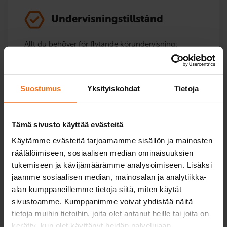
Undervisningstillstånd
Allt du behöver för flytande körundervisning:
lagstadgade utbildningar och extra tjänster.
Riskidentifieringsutbildning
Suostumus
Yksityiskohdat
Tietoja
Undervisningstillstånd
Tämä sivusto käyttää evästeitä
Käytämme evästeitä tarjoamamme sisällön ja mainosten
räätälöimiseen, sosiaalisen median ominaisuuksien
tukemiseen ja kävijämäärämme analysoimiseen. Lisäksi
jaamme sosiaalisen median, mainosalan ja analytiikka-
Moped- och mopedbilkörkort
alan kumppaneillemme tietoja siitä, miten käytät
sivustoamme. Kumppanimme voivat yhdistää näitä
Kurser för moped- och mopedbilutbildning.
tietoja muihin tietoihin, joita olet antanut heille tai joita on
Körundervisning från våren till hösten och
kerätty, kun olet käyttänyt heidän palvelujaan.