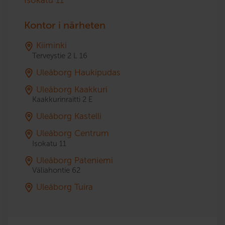
Isokatu 11
Kontor i närheten
Kiiminki
Terveystie 2 L 16
Uleåborg Haukipudas
Uleåborg Kaakkuri
Kaakkurinraitti 2 E
Uleåborg Kastelli
Uleåborg Centrum
Isokatu 11
Uleåborg Pateniemi
Väliahontie 62
Uleåborg Tuira