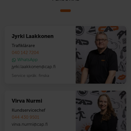
Jyrki Laakkonen
Trafiklärare
040 142 7204
WhatsApp
jyrki.laakkonen
@
cap.fi
Service språk:
finska
Virva Nurmi
Kundservicechef
044 430 9501
virva.nurmi
@
cap.fi