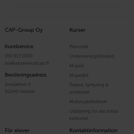
CAP-Group Oy
Kurser
Kundservice
Personbil
050 913 0300
Undervisningstillstånd
asiakaspalvelu
@
cap.fi
Moped
Besökningsadress
Mopedbil
Ilmalantori 4
Traktor, fyrhjuling &
00240 Helsinki
snöskoter
Motorcykelkörkort
Utbildning för det första
körkortet
För elever
Kontaktinformation