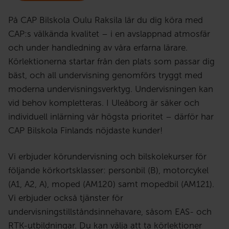
På CAP Bilskola Oulu Raksila lär du dig köra med
CAP:s välkända kvalitet – i en avslappnad atmosfär
och under handledning av våra erfarna lärare.
Körlektionerna startar från den plats som passar dig
bäst, och all undervisning genomförs tryggt med
moderna undervisningsverktyg. Undervisningen kan
vid behov kompletteras. I Uleåborg är säker och
individuell inlärning vår högsta prioritet – därför har
CAP Bilskola Finlands nöjdaste kunder!
Vi erbjuder körundervisning och bilskolekurser för
följande körkortsklasser: personbil (B), motorcykel
(A1, A2, A), moped (AM120) samt mopedbil (AM121).
Vi erbjuder också tjänster för
undervisningstillståndsinnehavare, såsom EAS- och
RTK-utbildningar. Du kan välja att ta körlektioner