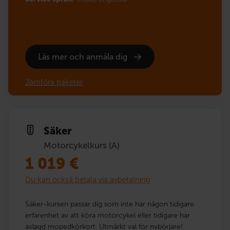
Läs mer och anmäla dig
Jämföra paketer
Säker
Motorcykelkurs (A)
1 019
€
Du kan också betala via avbetalning
Säker-kursen passar dig som inte har någon tidigare
erfarenhet av att köra motorcykel eller tidigare har
avlagd mopedkörkort. Utmärkt val för nybörjare!