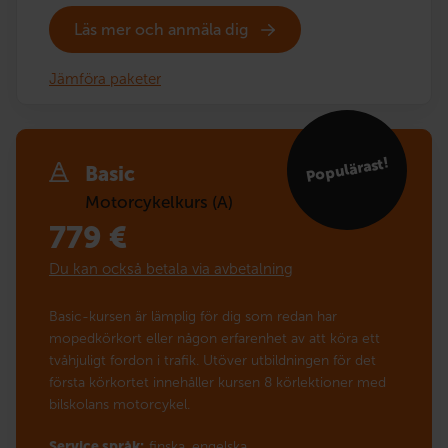
Läs mer och anmäla dig
Jämföra paketer
Populärast!
Basic
Motorcykelkurs (A)
779
€
Du kan också betala via avbetalning
Basic-kursen är lämplig för dig som redan har
mopedkörkort eller någon erfarenhet av att köra ett
tvåhjuligt fordon i trafik. Utöver utbildningen för det
första körkortet innehåller kursen 8 körlektioner med
bilskolans motorcykel.
Service språk:
finska,
engelska