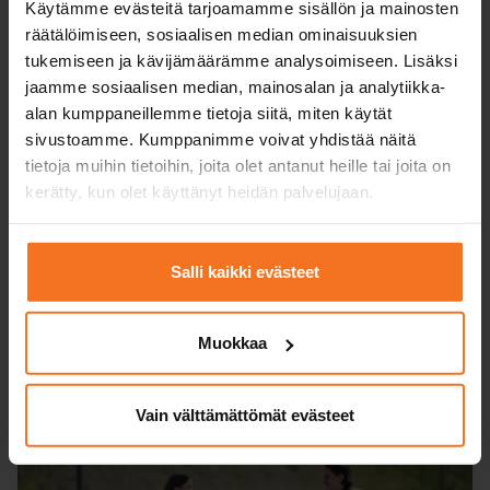
Käytämme evästeitä tarjoamamme sisällön ja mainosten
räätälöimiseen, sosiaalisen median ominaisuuksien
tukemiseen ja kävijämäärämme analysoimiseen. Lisäksi
jaamme sosiaalisen median, mainosalan ja analytiikka-
alan kumppaneillemme tietoja siitä, miten käytät
sivustoamme. Kumppanimme voivat yhdistää näitä
Högklassig
tietoja muihin tietoihin, joita olet antanut heille tai joita on
undervisningsutrustning
kerätty, kun olet käyttänyt heidän palvelujaan.
I CAP-Bilskolan övas det alltid med moderna
och trygga motorcyklar och högkvalitativ
Salli kaikki evästeet
körutrustning.
Muokkaa
Vain välttämättömät evästeet