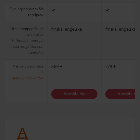
Övningsprogram för
teoriprov
Utbildningsspråk på
finska, engelska
finska, engelska
utvald plats
E-teorilektioner på
finska, engelska och
svenska.
Pris på utvald plats
569 €
779 €
+
myndighetsavgifter
Anmäla dig
Anmäla dig