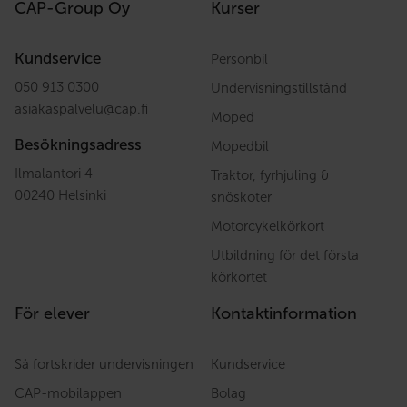
CAP-Group Oy
Kurser
Kundservice
Personbil
050 913 0300
Undervisningstillstånd
asiakaspalvelu
@
cap.fi
Moped
Besökningsadress
Mopedbil
Ilmalantori 4
Traktor, fyrhjuling &
00240 Helsinki
snöskoter
Motorcykelkörkort
Utbildning för det första
körkortet
För elever
Kontaktinformation
Så fortskrider undervisningen
Kundservice
CAP-mobilappen
Bolag