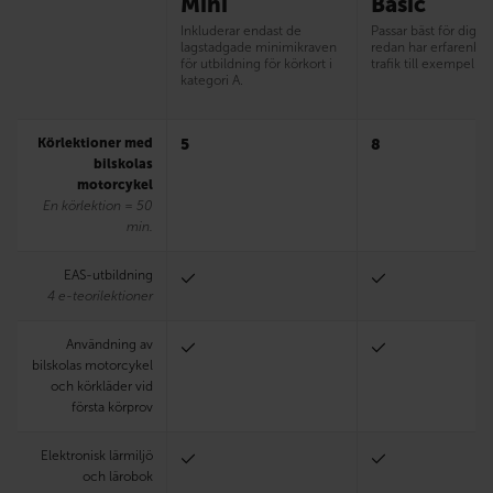
Mini
Basic
Inkluderar endast de
Passar bäst för dig 
lagstadgade minimikraven
redan har erfarenhet
för utbildning för körkort i
trafik till exempel 
kategori A.
Körlektioner med
5
8
bilskolas
motorcykel
En körlektion = 50
min.
EAS-utbildning
4 e-teorilektioner
Användning av
bilskolas motorcykel
och körkläder vid
första körprov
Elektronisk lärmiljö
och lärobok